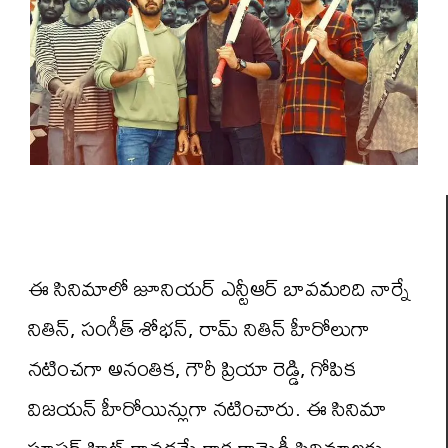
ఈ సినిమాలో జూనియర్ ఎన్టీఆర్ బావమరిది నార్నే
నితిన్, సంగీత్ శోభన్, రామ్ నితిన్ హీరోలుగా
నటించగా అనంతిక, గౌరీ ప్రియా రెడ్డి, గోపిక
విజయన్ హీరోయిన్లుగా నటించారు. ఈ సినిమా
సూపర్ హిట్ కావడమే కాక కామెడీ సినిమాలకు