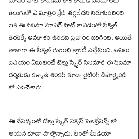
తెలుగులో ఏ మాత్రం క్రేజ్ తగ్గలేదని నిరూపించింది.
ఇక ఈ సినిమా సూపర్ హిట్ కావడంతో సీక్వెల్
తెరకెక్కే అవకాశం ఉందని ప్రచారం జరిగింది. అయితే
తాజాగా ఈ సీక్వెల్ గురించి క్లారిటీ వచ్చేసింది. అసలు
విషయం ఏమిటంటే టిల్లు స్క్వేర్ సినిమాకి ఈ సినిమా
దర్శకుడు కళ్యాణ్ శంకర్ కూడా రైటింగ్ డిపార్ట్మెంట్
లో పనిచేశారు.
ఈ నేపథ్యంలో టిల్లు స్క్వేర్ సక్సెస్ సెలబ్రేషన్స్ లో
ఆయన కూడా పాల్గొన్నాడు. దీంతో మీడియా