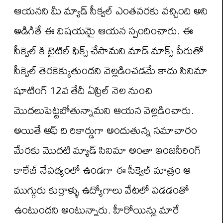
ఆయనని మీ మ్యాడ్ సీక్వల్ ఎంతవరకు వచ్చింది అని
అడిగితే ఈ విషయమై ఆయన స్పందించారు. ఈ
సీక్వెల్ కి టైటిల్ ఫిక్స్ చేసామని మాడ్ మాక్స్ పేరుతో
సీక్వెల్ తెరకెక్కుతుందని వెల్లడించడమే కాదు సినిమా
షూటింగ్ 12వ తేదీ ఏప్రిల్ నెల నుంచి
మొదలుపెట్టబోతున్నామని ఆయన వెల్లడించారు.
అయితే ఆఫ్ ది రికార్డుగా అందుతున్న సమాచారం
మేరకు మొదటి మ్యాడ్ సినిమా అంతా ఇంజనీరింగ్
కాలేజ్ నేపథ్యంలో ఉండగా ఈ సీక్వెల్ మాత్రం ఆ
ముగ్గురు కుర్రాళ్ళు ఉద్యోగాలు వేటలో పడడంతో
ఉంటుందని అంటున్నారు. హీరోయిన్లు మారే