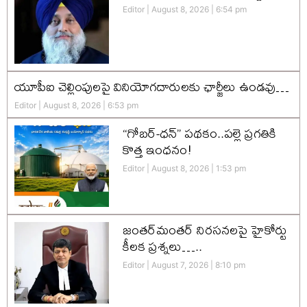
Editor
August 8, 2026
6:54 pm
యూపీఐ చెల్లింపులపై వినియోగదారులకు ఛార్జీలు ఉండవు…
Editor
August 8, 2026
6:53 pm
“గోబర్-ధన్” పథకం..పల్లె ప్రగతికి
కొత్త ఇంధనం!
Editor
August 8, 2026
1:53 pm
జంతర్‌మంతర్ నిరసనలపై హైకోర్టు
కీలక ప్రశ్నలు…..
Editor
August 7, 2026
8:10 pm