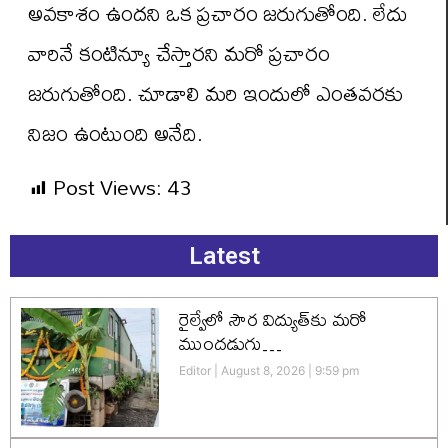
అవకాశం ఉందని ఒక ప్రచారం జరుగుతోంది. లేదు
వారినే కంటిన్యూ చేస్తారని మరో ప్రచారం
జరుగుతోంది. చూడాలి మరి ఇందులో ఎంతవరకు
నిజం ఉంటుంది అనేది.
Post Views:
43
Latest
రైల్వేలో సౌర విద్యుత్‌కు మరో
ముందడుగు…
Editor
August 8, 2026
9:59 pm