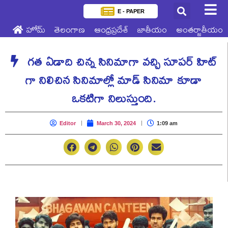
E - PAPER
హోమ్
తెలంగాణ
ఆంధ్రప్రదేశ్
జాతీయం
అంతర్జాతీయం
గత ఏడాది చిన్న సినిమాగా వచ్చి సూపర్ హిట్
గా నిలిచిన సినిమాల్లో మాడ్ సినిమా కూడా
ఒకటిగా నిలుస్తుంది.
Editor
March 30, 2024
1:09 am