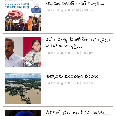
యువతే వికసిత్‌ భారత్‌ నిర్మాతలు…
Editor
August 8, 2026
9:58 pm
వివేకా హత్య కేసులో సీబీఐ దర్యాప్తుపై
సునీత అసంతృప్తి…
Editor
August 8, 2026
7:04 pm
అస్సాంను ముంచెత్తిన వరదలు…
Editor
August 8, 2026
6:56 pm
డీలిమిటేషన్‌కు అకాలీదళ్‌ మద్దతు…