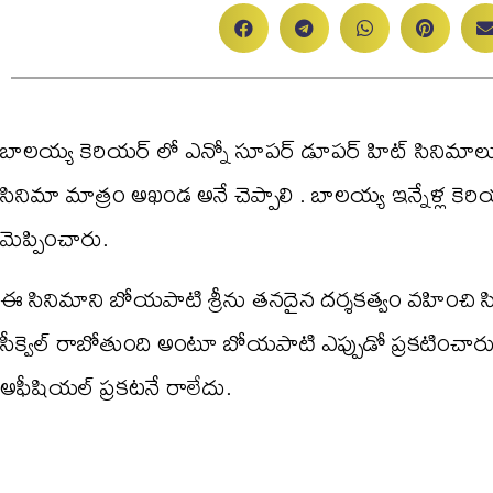
బాలయ్య కెరియర్ లో ఎన్నో సూపర్ డూపర్ హిట్ సినిమాలు 
సినిమా మాత్రం అఖండ అనే చెప్పాలి . బాలయ్య ఇన్నేళ్ల కెరి
మెప్పించారు.
ఈ సినిమాని బోయపాటి శ్రీను తనదైన దర్శకత్వం వహించి సి
సీక్వెల్ రాబోతుంది అంటూ బోయపాటి ఎప్పుడో ప్రకటించార
అఫీషియల్ ప్రకటనే రాలేదు.