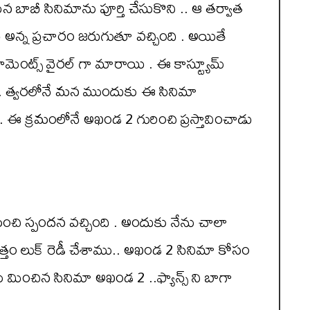
న బాబీ సినిమాను పూర్తి చేసుకొని .. ఆ తర్వాత
 అన్న ప్రచారం జరుగుతూ వచ్చింది . అయితే
కామెంట్స్ వైరల్ గా మారాయి . ఈ కాస్ట్యూమ్
డు . త్వరలోనే మన ముందుకు ఈ సినిమా
 ఈ క్రమంలోనే అఖండ 2 గురించి ప్రస్తావించాడు
ి మంచి స్పందన వచ్చింది . అందుకు నేను చాలా
 మొత్తం లుక్ రెడీ చేశాము.. అఖండ 2 సినిమా కోసం
ు మించిన సినిమా అఖండ 2 ..ఫ్యాన్స్ ని బాగా