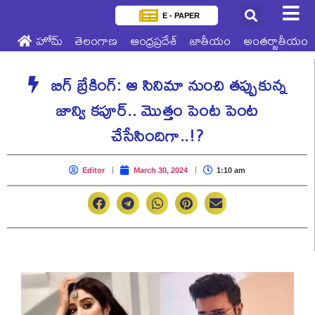
E - PAPER
హోమ్
తెలంగాణ
ఆంధ్రప్రదేశ్
జాతీయం
అంతర్జాతీయం
బిగ్ బ్రేకింగ్: ఆ సినిమా నుంచి తప్పుకున్న
జాన్వి కపూర్.. మొత్తం పెంట పెంట
చేసేసిందిగా..!?
Editor
March 30, 2024
1:10 am