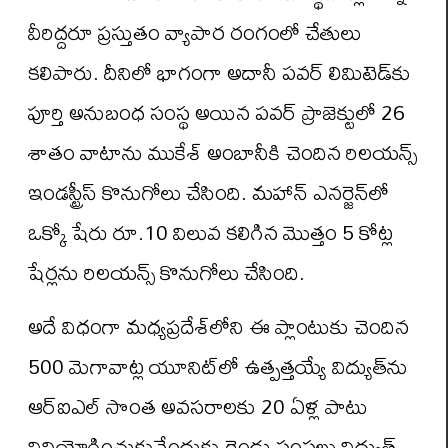
వీరిద్దరూ ప్రస్తుతం వ్యాపార రంగంలో చేతులు
కలిపారు. దీనిలో భాగంగా అదానీ పవర్‌ లిమిటెడ్‌కు
పూర్తి అనుబంధ సంస్థ అయిన పవర్‌ ప్రాజెక్టులో 26
శాతం వాటాను ముకేశ్‌ అంబానీకి చెందిన రిలయన్స్‌
ఇండస్ట్రీస్ కొనుగోలు చేసింది. మహాన్‌ ఎనర్జెన్‌లో
ఒక్కో షేరు రూ.10 విలువ కలిగిన మొత్తం 5 కోట్ల
షేర్లను రిలయన్స్‌ కొనుగోలు చేసింది.
అదే విధంగా మధ్యప్రదేశ్‌లోని ఈ ప్లాంటుకు చెందిన
500 మెగావాట్ల యూనిట్‌లో ఉత్పత్తయ్యే విద్యుత్‌ను
ఆర్‌ఐఎల్‌ సొంత అవసరాలకు 20 ఏళ్ల పాటు
వినియోగించుకునేందుకు రెండు సంస్థలు విద్యుత్‌