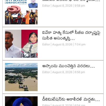
Editor
August 8, 2026
9:58 pm
వివేకా హత్య కేసులో సీబీఐ దర్యాప్తుపై
సునీత అసంతృప్తి…
Editor
August 8, 2026
7:04 pm
అస్సాంను ముంచెత్తిన వరదలు…
Editor
August 8, 2026
6:56 pm
డీలిమిటేషన్‌కు అకాలీదళ్‌ మద్దతు…
Editor
August 8, 2026
6:54 pm