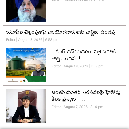
యూపీఐ చెల్లింపులపై వినియోగదారులకు ఛార్జీలు ఉండవు…
Editor
August 8, 2026
6:53 pm
“గోబర్-ధన్” పథకం..పల్లె ప్రగతికి
కొత్త ఇంధనం!
Editor
August 8, 2026
1:53 pm
జంతర్‌మంతర్ నిరసనలపై హైకోర్టు
కీలక ప్రశ్నలు…..
Editor
August 7, 2026
8:10 pm