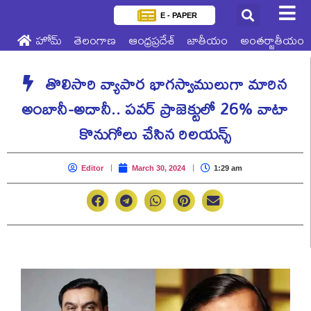
E - PAPER
హోమ్
తెలంగాణ
ఆంధ్రప్రదేశ్
జాతీయం
అంతర్జాతీయం
తొలిసారి వ్యాపార భాగస్వాములుగా మారిన
అంబానీ-అదానీ.. పవర్‌ ప్రాజెక్టులో 26% వాటా
కొనుగోలు చేసిన రిలయన్స్
Editor
March 30, 2024
1:29 am