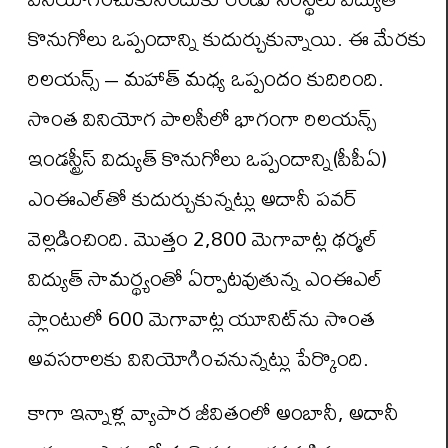
కొనుగోలు ఒప్పందాన్ని కుదుర్చుకున్నాయి. ఈ మేరకు
రిలయన్స్‌ – మహాత్‌ మధ్య ఒప్పందం కుదిరింది.
సొంత వినియోగ పాలసీలో భాగంగా రిలయన్స్‌
ఇండస్ట్రీస్‌ విద్యుత్‌ కొనుగోలు ఒప్పందాన్ని(పీపీఏ)
ఎంఈఎల్‌తో కుదుర్చుకున్నట్లు అదానీ పవర్‌
వెల్లడించింది. మొత్తం 2,800 మెగావాట్ల థర్మల్‌
విద్యుత్‌ సామర్థ్యంతో ఏర్పాటవుతున్న ఎంఈఎల్‌
ప్లాంటులో 600 మెగావాట్ల యూనిట్‌ను సొంత
అవసరాలకు వినియోగించనున్నట్లు పేర్కొంది.
కాగా ఇన్నాళ్ల వ్యాపార జీవితంలో అంబానీ, అదానీ