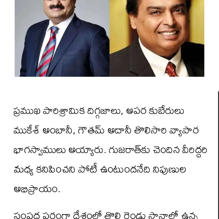
ప్రముఖ పారిశ్రామిక దిగ్గజాలు, అపర కుబేరులు
ముకేశ్‌ అంబానీ, గౌతమ్‌ అదానీ తొలిసారి వ్యాపార
భాగస్వాములు అయ్యారు. గుజరాత్‌కు చెందిన వీరిద్దరి
మధ్య కనిపించని పోటీ ఉంటుందనేది నిపుణుల
అభిప్రాయం.
సంపద పరంగా దేశంలో తొలి రెండు స్థానాల్లో ఉన్న