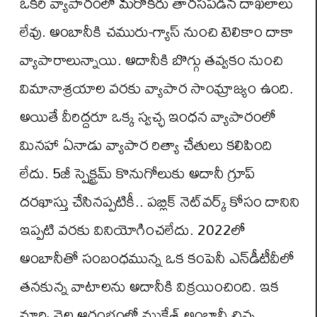
ఒకరి వ్యాపారంలో మరొకరు తారసపడిన దాఖలాలు
లేవు. అంబానీకి చమురు-గ్యాస్‌ నుంచి టెలికాం దాకా
వ్యాపారాలున్నాయి. అదానీకి బొగ్గు తవ్వకం నుంచి
విమానాశ్రయాల వరకు వ్యాపార సాంమ్రాజ్యం ఉంది.
అయితే వీరిద్దరూ ఒక్క స్వచ్ఛ ఇంధన వ్యాపారంలో
మినహా ఏనాడు వ్యాపార రిత్యా చేతులు కలిపింది
లేదు. 5జీ స్పెక్ట్రమ్‌ కొనుగోలుకు అదానీ గ్రూప్‌
దరఖాస్తు చేసినప్పటికీ.. పబ్లిక్‌ నెట్‌వర్క్‌ కోసం దానిని
ఇప్పటి వరకు వినియోగించలేదు. 2022లో
అంబానీతో సంబంధమున్న ఒక కంపెనీ ఎన్‌డీటీవీలో
తనకున్న వాటాలను అదానీకి విక్రయించింది. ఇక
మార్చి నెల ఆరంభంలో ముకేశ్‌ అంబానీ చిన్న