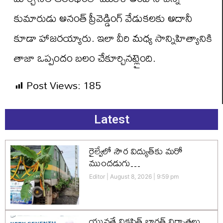
కుమారుడు అనంత్‌ ప్రీవెడ్డింగ్‌ వేడుకలకు అదానీ
కూడా హాజరయ్యారు. ఇలా వీరి మధ్య సాన్నిహిత్యానికి
తాజా ఒప్పందం బలం చేకూర్చినట్లైంది.
Post Views:
185
Latest
రైల్వేలో సౌర విద్యుత్‌కు మరో
ముందడుగు…
Editor
August 8, 2026
9:59 pm
యువతే వికసిత్‌ భారత్‌ నిర్మాతలు…