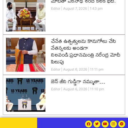
మోదీతో ఏక్‌నాథ్ శిందే కీలక భేటీ.
Editor
August 7, 2026
1:43 pm
చేనేత ఉత్పత్తులను కొనుగోలు చేసి
నేతన్నలకు అండగా
నిలవండి:ప్రధానమంత్రి నరేంద్ర మోదీ
పిలుపు
Editor
August 6, 2026
11:11 pm
జెన్‌ జీని గుడ్డిగా నమ్ముతా…
Editor
August 6, 2026
11:10 pm