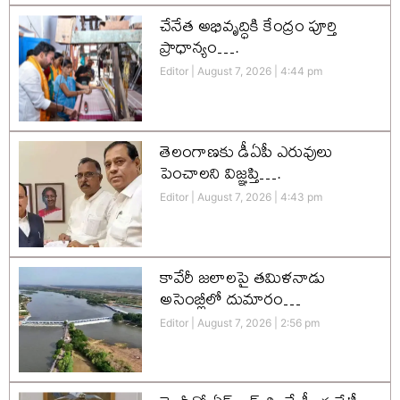
చేనేత అభివృద్ధికి కేంద్రం పూర్తి
ప్రాధాన్యం….
Editor
August 7, 2026
4:44 pm
తెలంగాణకు డీఏపీ ఎరువులు
పెంచాలని విజ్ఞప్తి….
Editor
August 7, 2026
4:43 pm
కావేరీ జలాలపై తమిళనాడు
అసెంబ్లీలో దుమారం…
Editor
August 7, 2026
2:56 pm