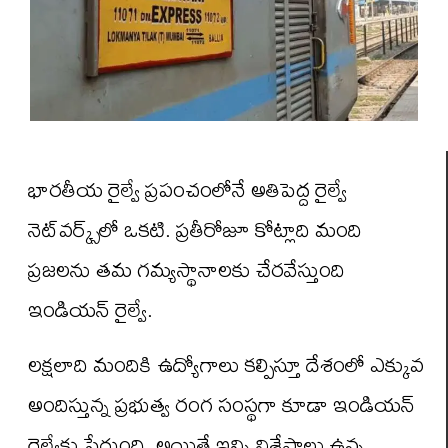
భారతీయ రైల్వే ప్రపంచంలోనే అతిపెద్ద రైల్వే
నెట్‌వర్క్స్‌లో ఒకటి. ప్రతీరోజూ కోట్లాది మంది
ప్రజలను తమ గమ్యస్థానాలకు చేరవేస్తుంది
ఇండియన్‌ రైల్వే.
లక్షలాది మందికి ఉద్యోగాలు కల్పిస్తూ దేశంలో ఎక్కువ
అందిస్తున్న ప్రభుత్వ రంగ సంస్థగా కూడా ఇండియన్‌
రైల్వేకు పేరుంది. అయితే ఇన్ని విశేషాలు ఉన్న