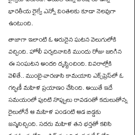
భారతీయ రైల్వే ఎన్నో వింతలకు కూడా నెలవుగా
ఉంటుంది.
తాజాగా ఇలాంటి ఓ అరుదైన ఘటన వెలుగులోకి
వచ్చింది. హోలీ పర్వదినానికి ముందు రోజు జరిగిన
ఈ సంఘటన అందరి దృష్టించింది. వివరాల్లోకి
వెళితే.. ముంబై-వారణాసి కామయాని ఎక్స్‌ప్రెస్‌లో ఓ
గర్భిణీ మహిళ ప్రయాణం చేసింది. అయితే ఇదే
సమయంలో పురిటి నొప్పులు రావడంతో కదులుతోన్న
రైలులోనే ఆ మహిళ పండంటి ఆడ బిడ్డకు
జన్మనిచ్చింది. సదరు మహిళ తన భర్తతో కలిసి