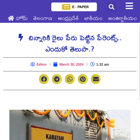
E - PAPER
హోమ్
తెలంగాణ
ఆంధ్రప్రదేశ్
జాతీయం
అంతర్జాతీయం
చిన్నారికి రైలు పేరు పెట్టిన పేరెంట్స్‌..
ఎందుకో తెలుసా.?
Editor
March 30, 2024
1:32 am