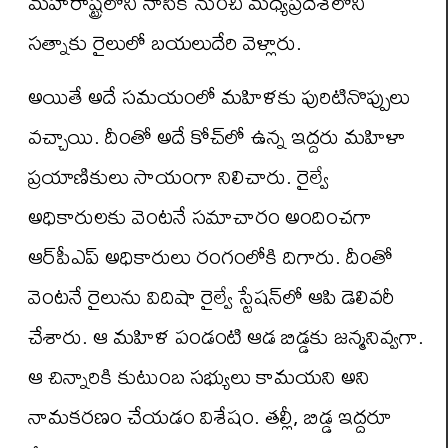
మహారాష్ట్రలోని నాసిక్ నుంచి మధ్యప్రదేశ్‌లోని
సత్నాకు రైలులో బయలుదేరి వెళ్లారు.
అయితే అదే సమయంలో మహిళకు పురిటినొప్పులు
వచ్చాయి. దీంతో అదే కోచ్‌లో ఉన్న ఇద్దరు మహిళా
ప్రయాణికులు సాయంగా నిలిచారు. రైల్వే
అధికారులకు వెంటనే సమాచారం అందించగా
ఆర్‌పీఎప్‌ అధికారులు రంగంలోకి దిగారు. దీంతో
వెంటనే రైలును విదిషా రైల్వే స్టేషన్‌లో ఆపి డెలివరీ
చేశారు. ఆ మహిళ పండంటి ఆడ బిడ్డకు జన్మనివ్వగా.
ఆ చిన్నారికి కుటుంబ సభ్యులు కామయని అని
నామకరణం చేయడం విశేషం. తల్లీ, బిడ్డ ఇద్దరూ