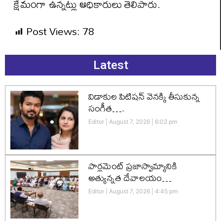
క్షేమంగా ఉన్నట్లు అధికారులు తెలిపారు.
Post Views:
78
Latest
విడాకుల పిటిషన్ వెనక్కి తీసుకున్న
సంగీత….
Editor
August 7, 2026
6:02 pm
పార్లమెంట్ ప్రజాస్వామ్యానికి
అత్యున్నత దేవాలయం…
Editor
August 7, 2026
4:45 pm