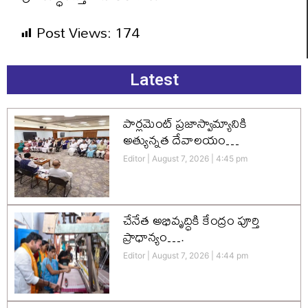
Post Views:
174
Latest
పార్లమెంట్ ప్రజాస్వామ్యానికి
అత్యున్నత దేవాలయం…
Editor
August 7, 2026
4:45 pm
చేనేత అభివృద్ధికి కేంద్రం పూర్తి
ప్రాధాన్యం….
Editor
August 7, 2026
4:44 pm