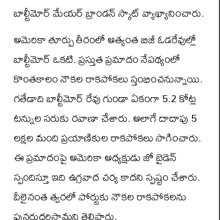
బాల్టీమోర్‌ మేయర్‌ బ్రాండన్‌ స్కాట్‌ వ్యాఖ్యానించారు.
అమెరికా తూర్పు తీరంలో అత్యంత బిజీ ఓడరేవుల్లో
బాల్టీమోర్‌ ఒకటి. ప్రస్తుత ప్రమాదం నేపథ్యంలో
కొంతకాలం నౌకల రాకపోకలు స్తంభించనున్నాయి.
గతేడాది బాల్టీమోర్‌ రేవు గుండా ఏకంగా 5.2 కోట్ల
టన్నుల సరుకు రవాణా చేశారు. అలాగే దాదాపు 5
లక్షల మంది ప్రయాణికుల రాకపోకలు సాగించారు.
ఈ ప్రమాదంపై అమెరికా అధ్యక్షుడు జో బైడెన్‌
స్పందిస్తూ ఇది ఉగ్రవాద చర్య కాదని స్పష్టం చేశారు.
వీలైనంత త్వరలో పోర్టుకు నౌకల రాకపోకలను
పునరుద్ధరిస్తామని తెలిపారు.