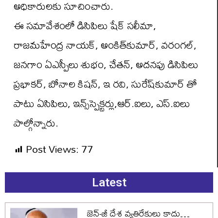
అధికారులకు సూచించారు.
ఈ సమావేశంలో డిసిపిలు షేక్‌ సలీమా,
రాజమహేంద్ర నాయక్‌, అంకిత్‌కుమార్‌, వరంగల్‌,
జనగాం ఏఎస్పీలు శుభం, చేతన్‌, అదనపు డిసిపిలు
ప్రభాకర్‌, బోనాల కిషన్‌, ఇ రవి, సురేష్‌కుమార్‌ తో
పాటు ఏసిపిలు, ఇన్స్‌స్పెక్టర్లు,ఆర్‌.ఐలు, ఎస్‌.ఐలు
పాల్గోన్నారు.
Post Views:
77
Latest
జెన్-జీ దేశ వ్యతిరేకులు కాదు…