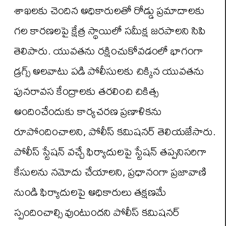
శాఖలకు చెందిన అధికారులతో రోడ్డు ప్రమాదాలకు
గల కారణలపై క్షేత్ర స్థాయిలో సమీక్ష జరపాలని సిపి
తెలిపారు. యువతను రక్షించుకోవడంలో భాగంగా
డ్రగ్స్‌ అలవాటు పడి పోలీసులకు చిక్కిన యువతను
పునరావస కేంద్రాలకు తరలించి చికిత్స
అందించేందుకు కార్యచరణ ప్రణాళికను
రూపోందించాలని, పోలీస్‌ కమిషనర్‌ తెలియజేసారు.
పోలీస్‌ స్టేషన్‌ వచ్చే ఫిర్యాదులపై స్టేషన్‌ తప్పనిసరిగా
కేసులను నమోదు చేయాలని, ప్రధానంగా ప్రజావాణి
నుండి ఫిర్యాదులపై అధికారులు తక్షణమే
స్పందించాల్సి వుంటుందని పోలీస్‌ కమిషనర్‌