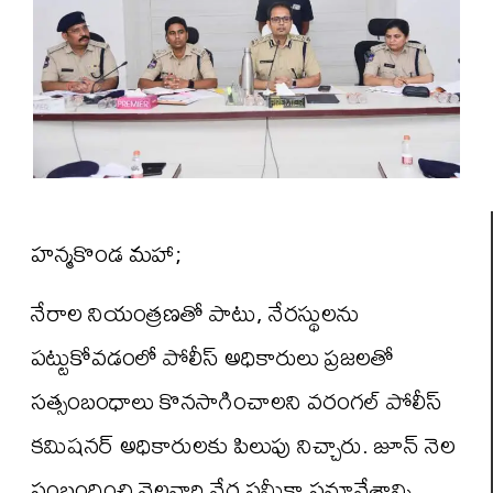
హన్మకొండ మహా;
నేరాల నియంత్రణతో పాటు, నేరస్థులను
పట్టుకోవడంలో పోలీస్‌ అధికారులు ప్రజలతో
సత్సంబంధాలు కొనసాగించాలని వరంగల్‌ పోలీస్‌
కమిషనర్‌ అధికారులకు పిలుపు నిచ్చారు. జూన్‌ నెల
సంబంధించి నెలవారి నేర సమీక్షా సమావేశాన్ని