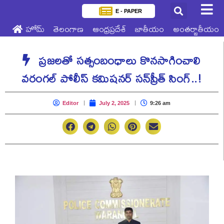
E - PAPER
హోమ్
తెలంగాణ
ఆంధ్రప్రదేశ్
జాతీయం
అంతర్జాతీయం
ప్రజలతో సత్సంబంధాలు కొనసాగించాలి
వరంగల్‌ పోలీస్‌ కమిషనర్‌ సన్‌ప్రీత్‌ సింగ్‌..!
Editor
July 2, 2025
9:26 am