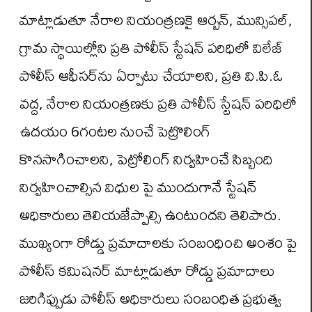
మాట్లాడుతూ నేరాల నియంత్రణకై ఆర్బన్‌, మున్సిపల్‌,
గ్రామ స్థాయిల్లోని ప్రతి పోలీస్‌ స్టేషన్‌ పరిధిలో విలేజ్‌
పోలీస్‌ ఆఫీసర్‌ను ఏర్పాటు చేయాలని, ప్రతి వి.పి.ఓ
వద్ద, నేరాల నియంత్రణకు ప్రతి పోలీస్‌ స్టేషన్‌ పరిధిలో
ఉదయం 6గంటల నుంచే పెట్రొలింగ్‌
కొనసాగించాలని, పెట్రోలింగ్‌ నిర్వహించే సిబ్బంది
నిర్వహించాల్సిన విధుల పై ముందుగానే స్టేషన్‌
అధికారులు తెలియజేప్పాల్సి ఉంటుందని తెలిపారు.
ముఖ్యంగా రోడ్డు ప్రమాదాలకు సంబంధించి అంశం పై
పోలీస్‌ కమిషనర్‌ మాట్లాడుతూ రోడ్డు ప్రమాదాలు
జరిగిప్పుడు పోలీస్‌ అధికారులు సంబంధిత ప్రభుత్వ