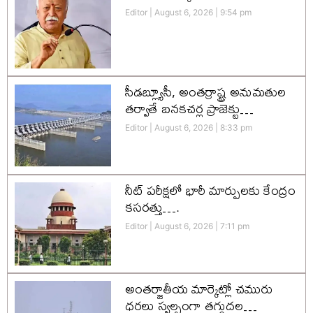
Editor
August 6, 2026
9:54 pm
సీడబ్ల్యూసీ, అంతర్రాష్ట్ర అనుమతుల
తర్వాతే బనకచర్ల ప్రాజెక్టు…
Editor
August 6, 2026
8:33 pm
నీట్ పరీక్షలో భారీ మార్పులకు కేంద్రం
కసరత్తు….
Editor
August 6, 2026
7:11 pm
అంతర్జాతీయ మార్కెట్లో చమురు
ధరలు స్వల్పంగా తగ్గుదల…