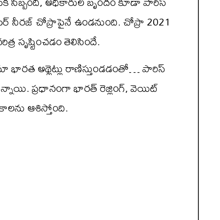
క సిబ్బంది, అధికారుల బృందం కూడా పారిస్
ోయర్ నీరజ్ చోప్రాపైనే ఉండనుంది. చోప్రా 2021
చరిత్ర సృష్టించడం తెలిసిందే.
నూ భారత అథ్లెట్లు రాణిస్తుండడంతో… పారిస్
నాయి. ప్రధానంగా భారత్ రెజ్లింగ్, వెయిట్
 పతకాలను ఆశిస్తోంది.