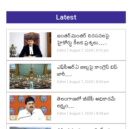
Latest
జంతర్‌మంతర్ నిరసనలపై
హైకోర్టు కీలక ప్రశ్నలు…..
Editor
August 7, 2026
8:10 pm
ఎఫ్‌సీఆర్‌ఏ బిల్లుపై కాంగ్రెస్ విప్
జారీ….
Editor
August 7, 2026
8:09 pm
తెలంగాణలో బీజేపీ అధికారమే
లక్ష్యం…
Editor
August 7, 2026
8:08 pm