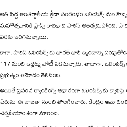
అతి పెద్ద అంతర్జాతీయ క్రీడా సంరంభం ఒలింపిక్స్ మరి కొన్ని
మహోత్సవానికి ఫ్రాన్స్ రాజధాని పారిస్ ఆతిథ్యమిస్తోంది. పా
వరకు జరగనున్నాయి.
కాగా, పారిస్ ఒలింపిక్స్ కు భారత్ భారీ బృందాన్ని పంపుతోంది
117 మంది అథ్లెట్లు పోటీ పడనున్నారు. తాజాగా, ఒలింపిక్స్ లో
ప్రభుత్వం ఆమోదం తెలిపింది.
అయితే ప్రపంచ ర్యాంకింగ్స్ ఆధారంగా ఒలింపిక్స్ కు క్వ
పేరును ఈ జాబితా నుంచి తొలగించారు. కేంద్రం ఆమోదిం
చర్చనీయాంశంగా మారింది.