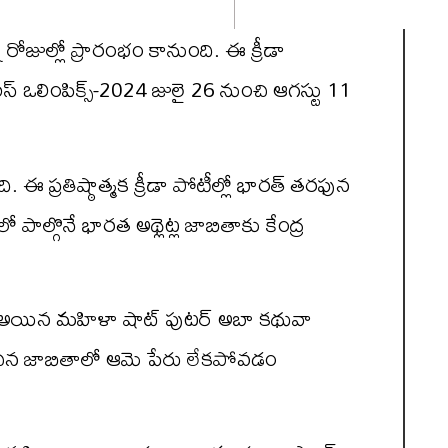
 రోజుల్లో ప్రారంభం కానుంది. ఈ క్రీడా
రిస్ ఒలింపిక్స్-2024 జులై 26 నుంచి ఆగస్టు 11
. ఈ ప్రతిష్ఠాత్మక క్రీడా పోటీల్లో భారత్ తరఫున
 పాల్గొనే భారత అథ్లెట్ల జాబితాకు కేంద్ర
ాలిఫై అయిన మహిళా షాట్ పుటర్ అబా కథువా
చిన జాబితాలో ఆమె పేరు లేకపోవడం