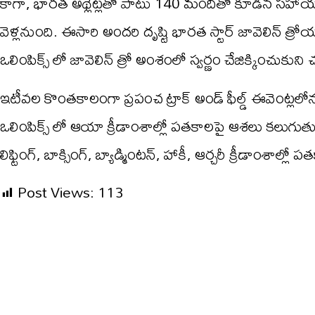
కాగా, భారత అథ్లెట్లతో పాటు 140 మందితో కూడిన సహాయ
వెళ్లనుంది. ఈసారి అందరి దృష్టి భారత స్టార్ జావెలిన్ త్ర
ఒలింపిక్స్ లో జావెలిన్ త్రో అంశంలో స్వర్ణం చేజిక్కించుకుని 
ఇటీవల కొంతకాలంగా ప్రపంచ ట్రాక్ అండ్ ఫీల్డ్ ఈవెంట్లలో
ఒలింపిక్స్ లో ఆయా క్రీడాంశాల్లో పతకాలపై ఆశలు కలుగుతున్
లిఫ్టింగ్, బాక్సింగ్, బ్యాడ్మింటన్, హాకీ, ఆర్చరీ క్రీడాంశాల్లో
Post Views:
113