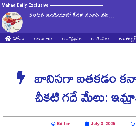
Mahaa Daily Exclusive
డిజిటల్‌ ఇండియాలో కేరళ నంబర్‌ వన్‌…
Editor
హోమ్
తెలంగాణ
ఆంధ్రప్రదేశ్
జాతీయం
అంతర్జ
బానిసగా బతకడం కన్నా
చీకటి గదే మేలు: ఇమ్రా
Editor
July 3, 2025