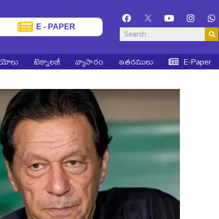
E - PAPER
ియోలు
టెక్నాలజీ
వ్యాపారం
ఇతరములు
E-Paper