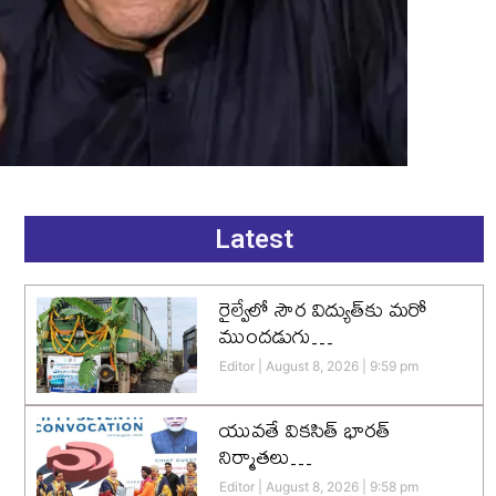
Latest
రైల్వేలో సౌర విద్యుత్‌కు మరో
ముందడుగు…
Editor
August 8, 2026
9:59 pm
యువతే వికసిత్‌ భారత్‌
నిర్మాతలు…
Editor
August 8, 2026
9:58 pm