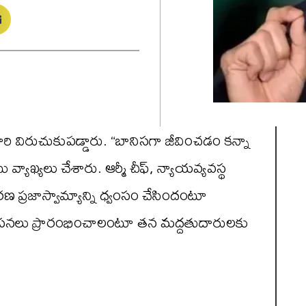
సారి విరుచుకుపడ్డారు. “బానిసగా జీవించడం కన్నా
ాఖ్యలు చేశారు. ఆర్మీ చీఫ్‌, న్యాయవ్యవస్థ
రణ ప్రజాస్వామ్యాన్ని ధ్వంసం చేసిందంటూ
ిరసనలు ప్రారంభించాలంటూ తన మద్దతుదారులకు