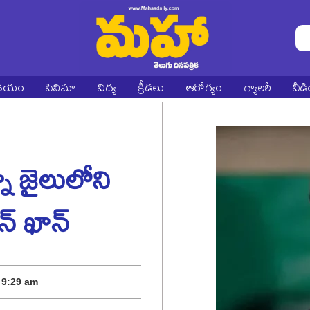
ాతీయం
సినిమా
విద్య
క్రీడలు
ఆరోగ్యం
గ్యాలరీ
వీడ
 జైలులోని
న్ ఖాన్
9:29 am