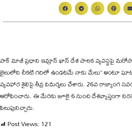
పాక్ మాజీ ప్రధాని ఇమ్రాన్ ఖాన్ దేశ పాలక వ్యవస్థపై మరో
జైలులోని చీకటి గదిలో ఉండటమే నాకు మేలు” అంటూ ఘాటు వ్య
వ్యవహార శైలిపై తీవ్ర విమర్శలు చేశారు. 26వ రాజ్యాంగ సవ
ఆరోపించారు. ఈ మేరకు జూలై 6 నుంచి దేశవ్యాప్తంగా న
పిలుపునిచ్చారు.
Post Views:
121