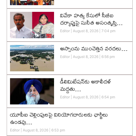
వివేకా హత్య కేసులో సీబీఐ
దర్యాప్తుపై సునీత అసంతృప్తి…
Editor
August 8, 2026
7:04 pm
అస్సాంను ముంచెత్తిన వరదలు…
Editor
August 8, 2026
6:56 pm
డీలిమిటేషన్‌కు అకాలీదళ్‌
మద్దతు…
Editor
August 8, 2026
6:54 pm
యూపీఐ చెల్లింపులపై వినియోగదారులకు ఛార్జీలు
ఉండవు…
Editor
August 8, 2026
6:53 pm