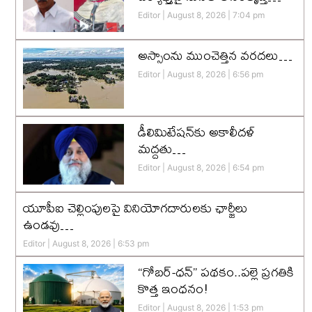
Editor
August 8, 2026
7:04 pm
అస్సాంను ముంచెత్తిన వరదలు…
Editor
August 8, 2026
6:56 pm
డీలిమిటేషన్‌కు అకాలీదళ్‌
మద్దతు…
Editor
August 8, 2026
6:54 pm
యూపీఐ చెల్లింపులపై వినియోగదారులకు ఛార్జీలు
ఉండవు…
Editor
August 8, 2026
6:53 pm
“గోబర్-ధన్” పథకం..పల్లె ప్రగతికి
కొత్త ఇంధనం!
Editor
August 8, 2026
1:53 pm