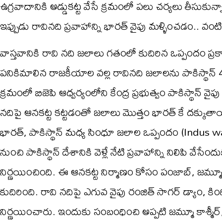
ఉగ్రవాదానికి అడ్డుకట్ట వేసే క్రమంలో పలు చర్యలు తీసుకున్నారు. 
ఇప్పుడు రావినది ప్రవాహాన్ని భారత్ వైపు మళ్ళించడం.. వంటి 
వాస్తవానికి రావి నది జలాలు గతంలో కుదిరిన ఒప్పందం ప్రకా
పనికిమాలిన రాజకీయాల వల్ల రావినది జలాలను పాకిస్థాన్
క్రమంలో బిజెపి ఆధ్వర్యంలోని కేంద్ర ప్రభుత్వం పాకిస్థాన్ వైపు
నదిపై ఆనకట్ట కట్టడంతో జలాలు మొత్తం భారత్ కే దక్కుతాయ
భారత్, పాకిస్థాన్ మధ్య సింధూ జలాల ఒప్పందం (Indus wat
నుంచి పాకిస్థాన్ దేశానికి వెళ్లే నేటి ప్రవాహాన్ని నిలిపి వేసే
నిర్ణయించింది. ఈ ఆనకట్ట నిర్మాణం కోసం పంజాబ్, జమ్మూ 
కుదిరింది. రావి నదిపై ఎగువ వైపు రంజిత్ సాగర్ డ్యాం, కింద
నిర్ణయించారు. ఇందుకు సంబంధించి అప్పటి జమ్మూ కాశ్మీ