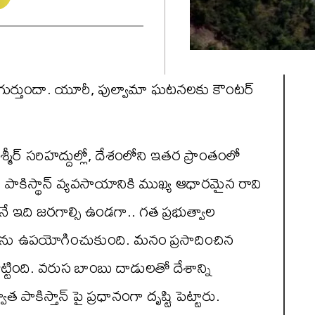
సింది గుర్తుందా. యూరీ, పుల్వామా ఘటనలకు కౌంటర్
్మీర్ సరిహద్దుల్లో, దేశంలోని ఇతర ప్రాంతంలో
ారు. పాకిస్థాన్ వ్యవసాయానికి ముఖ్య ఆధారమైన రావి
నే ఇది జరగాల్సి ఉండగా.. గత ప్రభుత్వాల
జలాలను ఉపయోగించుకుంది. మనం ప్రసాదించిన
టింది. వరుస బాంబు దాడులతో దేశాన్ని
పాకిస్తాన్ పై ప్రధానంగా దృష్టి పెట్టారు.