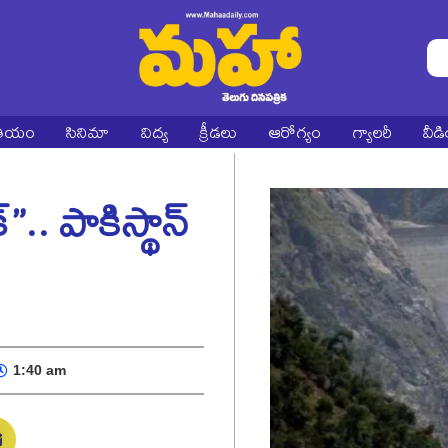
ాతీయం
సినిమా
విద్య
క్రీడలు
ఆరోగ్యం
గ్యాలరీ
వీడ
”.. పాకిస్థాన్
1:40 am