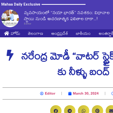
Mahaa Daily Exclusive
వ్యవసాయంలో “నయా భారత్” నవశకం: విధానాల
స్థాయి నుండి ఆచరణాత్మక ఫలితాల దాకా..!
Editor
హోమ్
తెలంగాణ
ఆంధ్రప్రదేశ్
జాతీయం
అంతర్జ
నరేంద్ర మోడీ “వాటర్ స్ట్రైక్
కు నీళ్ళు బంద్
Editor
March 30, 2024