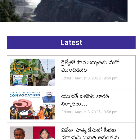
Latest
రైల్వేలో సౌర విద్యుత్‌కు మరో
ముందడుగు…
Editor
August 8, 2026
9:59 pm
యువతే వికసిత్‌ భారత్‌
నిర్మాతలు…
Editor
August 8, 2026
9:58 pm
వివేకా హత్య కేసులో సీబీఐ
దర్యాప్తుపై సునీత అసంతృప్తి…