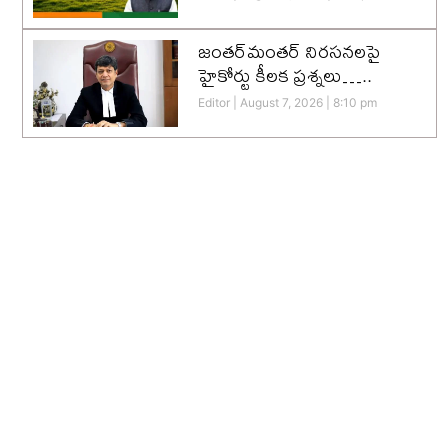
జంతర్‌మంతర్ నిరసనలపై
హైకోర్టు కీలక ప్రశ్నలు…..
Editor
August 7, 2026
8:10 pm