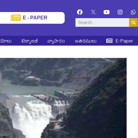
E - PAPER
ియోలు
టెక్నాలజీ
వ్యాపారం
ఇతరములు
E-Paper