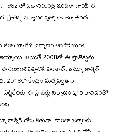
ేశారు. 1982 లో ప్రధానమంత్రి ఇందిరా గాంధీ ఈ
్రాజెక్టు నిర్మాణం పూర్తి కావాల్సి ఉండగా..
్ కంది బ్యారేజ్ నిర్మాణం ఆగిపోయింది.
య్యాయి. అయితే 2008లో ఈ ప్రాజెక్టును
ం ప్రారంభించినప్పటికీ పంజాబ్, జమ్మూ కాశ్మీర్
ది. 2018లో కేంద్రం మధ్యవర్తిత్వం
్టకేలకు ఈ ప్రాజెక్టు నిర్మాణం పూర్తి కావడంతో
ింది.
మూ కాశ్మీర్ లోని కతువా, సాంబా జిల్లాలకు
అందుతుంది. ఈ ప్రాజెక్టు ద్వారా ఉత్పత్తి చేసే జల