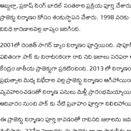
అబ్దుల్లా, ప్రకాష్ సింగ్ బాదల్ సంతకాల ప్రక్రియ పూర్తి చ
ప్రాజెక్టు నిర్మాణం కోసం శంకుస్థాపన చేశారు. 1998 వరకు ఈ ప
వివిధ కారణాలవల్ల జాప్యం జరిగింది.
2001లో రంజిత్ సాగర్ డ్యాం నిర్మాణం పూర్తయింది. షాపూర
ఫలితంగా పాక్ కు నిరాటంకంగా రావి నది జలాలు సరఫరా అ
కేంద్రం జాతీయ ప్రాజెక్టుగా ప్రకటించింది. 2013 లో నిర్మాణ
ప్రభుత్వాల మధ్య విభేదాల వల్ల ప్రాజెక్టు నిర్మాణం ఆగిపోయిం
వ్యవహరించడంతో నిర్మాణ పనులు మళ్లీ ప్రారంభమయ్యాయి. ఎట
ఆదివారం నుంచి పాక్ కు నేటి ప్రవాహం పూర్తిగా నిలిచిపోయ
ఈ ప్రాజెక్టు నిర్మాణం పూర్తి కావడంతో రావినది జలాలను జమ్
మళ్లిస్తారు. 32వేల హెక్టార్లకు ఈ ప్రాజెక్టు ద్వారా సాగునీరు 