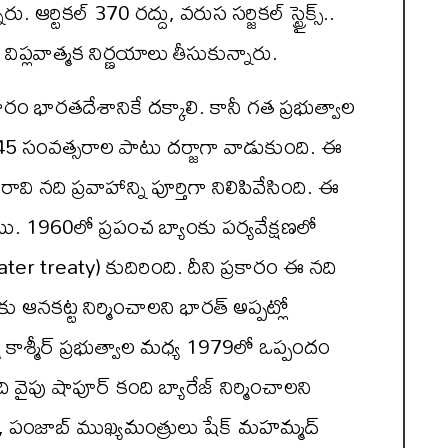
ఆర్టికల్ 370 రద్దు, వరుస సర్జికల్ స్ట్రైక్స్..
విప్లవాత్మక నిర్ణయాలు తీసుకున్నారు.
రం భారతదేశానికే దక్కాలి. కానీ గత ప్రభుత్వాల
 45 సంవత్సరాల పాటు దర్జాగా వాడుకుంది. ఈ
 రావి నది ప్రవాహాన్ని పూర్తిగా నిలిపివేసింది. ఈ
ి. 1960లో ప్రపంచ బ్యాంకు పర్యవేక్షణలో
er treaty) కుదిరింది. దీని ప్రకారం ఈ నది
ందుకు ఆనకట్ట నిర్మించాలని భారత్ అప్పట్లో
కాశ్మీర్ ప్రభుత్వాల మధ్య 1979లో ఒప్పందం
ి వైపు షాపూర్ కంది బ్యారేజ్ నిర్మించాలని
ర్, పంజాబ్ ముఖ్యమంత్రులు షేక్ మహమ్మద్