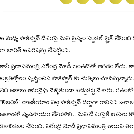
ఆ మధ్య పాకిస్తాన్ దేశంపై మన సైన్యం సర్జికల్ స్ట్రైక్ చే
గా భారత్ ఆపరేషన్లు చేపట్టింది.
కానీ ప్రధానమంత్రి నరేంద్ర మోడీ ఇంతటితో ఆగడం లేదు. కాశ
అల్లకల్లోలం సృష్టించిన పాకిస్థాన్ కు చుక్కలు చూపిస్తున్న
నది జలాలు అటువైపు వెళ్ళకుండా అడ్డుకట్ట వేశారు. గతంలో
“లిబరల్” రాజకీయాల వల్ల పాకిస్తాన్ దర్జాగా రావినది 
జలాలతో వ్యవసాయం చేసుకొని.. మన దేశంపైకే బుసలు కొట్
కకావికలం చేసింది. నరేంద్ర మోడీ ప్రధానమంత్రి అయిన తర్వాత 