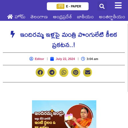
E - PAPER
హోమ్
తెలంగాణ
ఆంధ్రప్రదేశ్
జాతీయం
అంతర్జాతీయం
ఇందిరమ్మ ఇళ్లపై మంత్రి పొంగులేటి కీలక
ప్రకటన..!
Editor
July 22, 2024
3:04 am