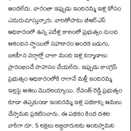
అందలేదు. వారంతా ఇప్పుడు ఇందిరమ్మ ఇళ్ల కోసం
ఎదురుచూస్తున్నారు. వారితోపాటు బీఆర్ఎస్
అధికారంలో ఉన్న పదేళ్ల కాలంలో ప్రభుత్వం నుంచి
ఆశించిన స్థాయిలో సహకారం అందక బడుగు,
బలహీన వర్గాల్లో చాలా మంది ఇళ్ల నిర్మాణాలు
ప్రారంభించే సాహసం చేయలేరు. ఇప్పుడు కాంగ్రెస్
ప్రభుత్వం అధికారంలోకి రాగానే మళ్లీ ఇందిరమ్మ
ఇల్లపై ఆశలు మొదలయ్యాయి. రేవంత్ రెడ్డి ప్రభుత్వం
కూడా తప్పకుండా ఇందిరమ్మ ఇళ్ల పథకాన్ని అమలు
చేస్తామని ప్రకటించారు. ఈ పథకం కింద దశల
వారీగా రూ. 5 లక్షలు లబ్దిదారులకు అందిస్తామని