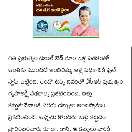
గత ప్రభుత్వం డబుల్ బెడ్ రూం ఇళ్ల పథకంతో
అంతకు ముందటి ఇందిరమ్మ ఇళ్ల పథకానికి ఫుల్
స్టాప్ పెట్టింది. రెండో టర్మ్‌ చివరిలో కేసీఆర్ ప్రభుత్వం
గృహలక్ష్మీ పథకాన్ని ప్రకటించింది. ఇళ్లు
కట్టుకునేవారికి నగదు డబ్బులు అందిస్తామని
ప్రకటించింది. అప్పుడు కొందరు ఇళ్లు కట్టడం
ప్రారంభించారు కూడా. కానీ, ఆ డబ్బులు వారికి