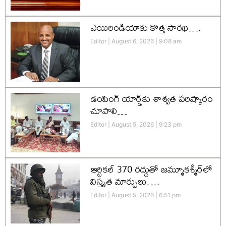
ఎయిరిండియాకు కొత్త సారథి….
Editor
August 6, 2026
9:08 am
డంపింగ్ యార్డ్‌కు శాశ్వత పరిష్కారం
చూపాలి…
Editor
August 5, 2026
9:23 pm
ఆర్టికల్ 370 రద్దుతో జమ్మూకశ్మీర్‌లో
విస్తృత మార్పులు….
Editor
August 5, 2026
6:51 pm