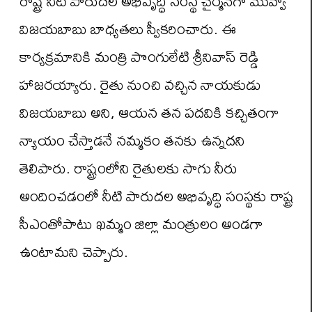
రాష్ట్ర నీటి పారుదల అభివృద్ధి సంస్థ చైర్మన్‌గా మువ్వా
విజయబాబు బాధ్యతలు స్వీకరించారు. ఈ
కార్యక్రమానికి మంత్రి పొంగులేటి శ్రీనివాస్ రెడ్డి
హాజరయ్యారు. రైతు నుంచి వచ్చిన నాయకుడు
విజయబాబు అని, ఆయన తన పదవికి కచ్చితంగా
న్యాయం చేస్తాడనే నమ్మకం తనకు ఉన్నదని
తెలిపారు. రాష్ట్రంలోని రైతులకు సాగు నీరు
అందించడంలో నీటి పారుదల అభివృద్ధి సంస్థకు రాష్ట్ర
సీఎంతోపాటు ఖమ్మం జిల్లా మంత్రులం అండగా
ఉంటామని చెప్పారు.