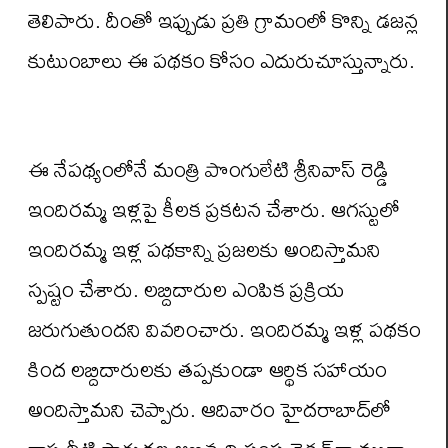
తెలిపారు. దీంతో ఇప్పుడు ప్రతి గ్రామంలో కొన్ని డజన్ల
కుటుంబాలు ఈ పథకం కోసం ఎదురుచూస్తున్నారు.
ఈ నేపథ్యంలోనే మంత్రి పొంగులేటి శ్రీనివాస్ రెడ్డి
ఇందిరమ్మ ఇళ్లపై కీలక ప్రకటన చేశారు. ఆగస్టులో
ఇందిరమ్మ ఇళ్ల పథకాన్ని ప్రజలకు అందిస్తామని
స్పష్టం చేశారు. లబ్దిదారుల ఎంపిక ప్రక్రియ
జరుగుతుందని వివరించారు. ఇందిరమ్మ ఇళ్ల పథకం
కింద లబ్దిదారులకు తప్పకుండా ఆర్థిక సహాయం
అందిస్తామని చెప్పారు. ఆదివారం హైదరాబాద్‌లో