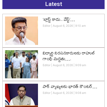
Latest
‘బ్లాస్ట్ కాదు.. వేస్ట్’…
Editor
August 6, 2026
9:10 am
విద్యార్థి నిరసనకారులకు రాహుల్
గాంధీ మద్దతు….
Editor
August 6, 2026
9:09 am
పాక్ వ్యాఖ్యలకు భారత్ కౌంటర్…
Editor
August 6, 2026
9:08 am