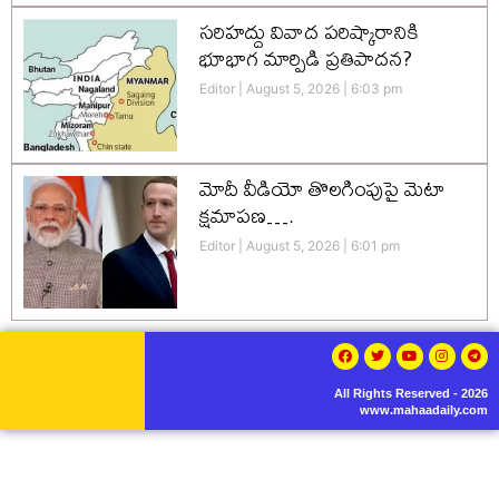
సరిహద్దు వివాద పరిష్కారానికి
భూభాగ మార్పిడి ప్రతిపాదన?
Editor
August 5, 2026
6:03 pm
మోదీ వీడియో తొలగింపుపై మెటా
క్షమాపణ….
Editor
August 5, 2026
6:01 pm
All Rights Reserved - 2026
www.mahaadaily.com