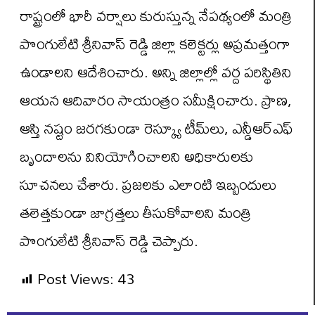
రాష్ట్రంలో భారీ వర్షాలు కురుస్తున్న నేపథ్యంలో మంత్రి
పొంగులేటి శ్రీనివాస్ రెడ్డి జిల్లా కలెక్టర్లు అప్రమత్తంగా
ఉండాలని ఆదేశించారు. అన్ని జిల్లాల్లో వర్ద పరిస్థితిని
ఆయన ఆదివారం సాయంత్రం సమీక్షించారు. ప్రాణ,
ఆస్తి నష్టం జరగకుండా రెస్క్యూ టీమ్‌లు, ఎన్డీఆర్ఎఫ్
బృందాలను వినియోగించాలని అధికారులకు
సూచనలు చేశారు. ప్రజలకు ఎలాంటి ఇబ్బందులు
తలెత్తకుండా జాగ్రత్తలు తీసుకోవాలని మంత్రి
పొంగులేటి శ్రీనివాస్ రెడ్డి చెప్పారు.
Post Views:
43