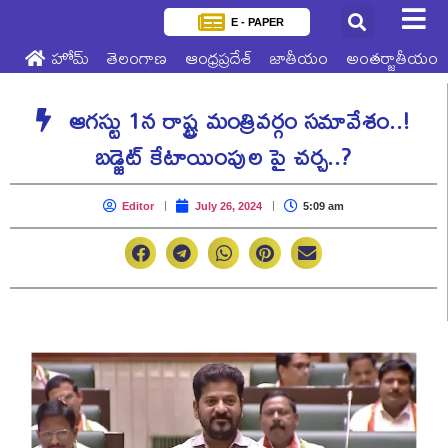
E - PAPER
హోమ్
తెలంగాణ
ఆంధ్రప్రదేశ్
జాతీయం
అంతర్జాతీయం
ఆగస్టు 1న రాష్ట్ర మంత్రివర్గం సమావేశం..!
బడ్జెట్ కేటాయింపుల పై చర్చ..?
Editor
July 26, 2024
5:09 am