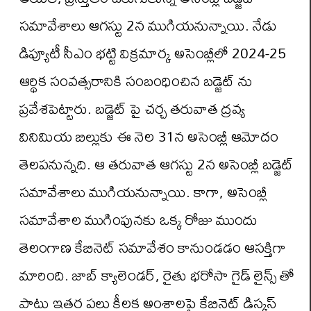
సమావేశాలు ఆగస్టు 2న ముగియనున్నాయి. నేడు
డిప్యూటీ సీఎం భట్టి విక్రమార్క అసెంబ్లీలో 2024-25
ఆర్థిక సంవత్సరానికి సంబంధించిన బడ్జెట్ ను
ప్రవేశపెట్టారు. బడ్జెట్ పై చర్చ తరువాత ద్రవ్య
వినిమియ బిల్లుకు ఈ నెల 31న అసెంబ్లీ ఆమోదం
తెలపనున్నది. ఆ తరువాత ఆగస్టు 2న అసెంబ్లీ బడ్జెట్
సమావేశాలు ముగియనున్నాయి. కాగా, అసెంబ్లీ
సమావేశాల ముగింపునకు ఒక్క రోజు ముందు
తెలంగాణ కేబినెట్ సమావేశం కానుండడం ఆసక్తిగా
మారింది. జాబ్ క్యాలెండర్, రైతు భరోసా గైడ్ లైన్స్ తో
పాటు ఇతర పలు కీలక అంశాలపై కేబినెట్ డిస్కస్