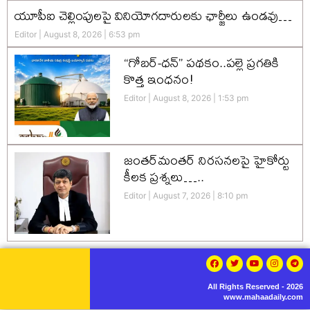
యూపీఐ చెల్లింపులపై వినియోగదారులకు ఛార్జీలు ఉండవు…
Editor
August 8, 2026
6:53 pm
“గోబర్-ధన్” పథకం..పల్లె ప్రగతికి
కొత్త ఇంధనం!
Editor
August 8, 2026
1:53 pm
జంతర్‌మంతర్ నిరసనలపై హైకోర్టు
కీలక ప్రశ్నలు…..
Editor
August 7, 2026
8:10 pm
All Rights Reserved - 2026
www.mahaadaily.com