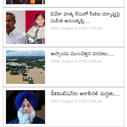
వివేకా హత్య కేసులో సీబీఐ దర్యాప్తుపై
సునీత అసంతృప్తి…
Editor
August 8, 2026
7:04 pm
అస్సాంను ముంచెత్తిన వరదలు…
Editor
August 8, 2026
6:56 pm
డీలిమిటేషన్‌కు అకాలీదళ్‌ మద్దతు…
Editor
August 8, 2026
6:54 pm