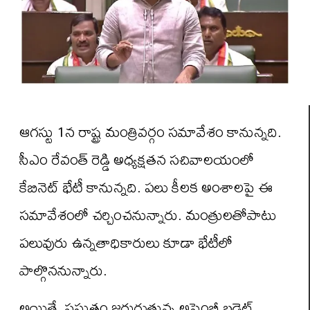
ఆగస్టు 1న రాష్ట్ర మంత్రివర్గం సమావేశం కానున్నది.
సీఎం రేవంత్ రెడ్డి అధ్యక్షతన సచివాలయంలో
కేబినెట్ భేటీ కానున్నది. పలు కీలక అంశాలపై ఈ
సమావేశంలో చర్చించనున్నారు. మంత్రులతోపాటు
పలువురు ఉన్నతాధికారులు కూడా భేటీలో
పాల్గొననున్నారు.
అయితే, ప్రస్తుతం జరుగుతున్న అసెంబ్లీ బడ్జెట్