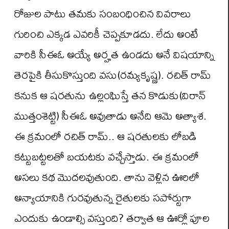
రోజుల పాటు తమకు సంబంధించిన వివరాలు
గురించి ఎక్క‌డ ఎవ‌రికీ చెప్ప‌కూడ‌దు. లేదు అంటే
వారికి సీఈఓ అయ్యే అర్హత ఉండదు అనే విషయాన్ని
తెరపైకి తీసుకొస్తుంది వసు(రమ్యకృష్ణ). రచిత్ రామ్
కనుక ఆ షరతును ఉల్లంఘిస్తే తన కొడుకు(విరాన్
ముత్తంశెట్టి) సీఈఓ అవుతాడు అనేది ఆమె అత్యాశ.
ఈ క్రమంలో రచిత్ రామ్.. ఆ షరతులకు లోబడి
కట్టుబట్టలతో బయటకు వచ్చేస్తాడు. ఈ క్ర‌మంలో
అస‌లు క‌థ మొద‌ల‌వుతుంది. తాను వెళ్లిన ఊరిలో
అన్యాయానికి గుర‌వుతున్న రైతులకు స‌పోర్టుగా
ఎందుకు ఉండాల్సి వ‌స్తుంది? తర్వాత ఆ ఊర్లో పూల