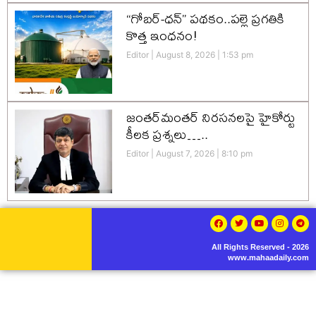
“గోబర్-ధన్” పథకం..పల్లె ప్రగతికి
కొత్త ఇంధనం!
Editor
August 8, 2026
1:53 pm
జంతర్‌మంతర్ నిరసనలపై హైకోర్టు
కీలక ప్రశ్నలు…..
Editor
August 7, 2026
8:10 pm
All Rights Reserved - 2026
www.mahaadaily.com