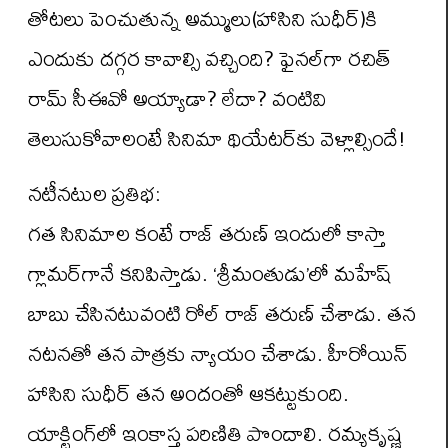
తోటలు పెంచుతున్న అమ్ములు(హాసిని సుధీర్)కి
ఎందుకు దగ్గర కావాల్సి వచ్చింది? ఫైన‌ల్‌గా రచిత్
రామ్ సీఈవో అయ్యాడా? లేదా? వంటివి
తెలుసుకోవాలంటే సినిమా థియేట‌ర్‌కు వెళ్లాల్సిందే!
నటీనటుల ప్ర‌తిభ‌:
గ‌త సినిమాల కంటే రాజ్ తరుణ్ ఇందులో కాస్తా
గ్లామ‌ర్‌గానే క‌నిపిస్తాడు. ‘శ్రీమంతుడు’లో మహేష్
బాబు చేసినటువంటి రోల్ రాజ్ త‌రుణ్ చేశాడు. త‌న
న‌ట‌న‌తో త‌న పాత్ర‌కు న్యాయం చేశాడు. హీరోయిన్
హాసిని సుధీర్ తన అందంతో ఆకట్టుకుంది.
యాక్టింగ్‌లో ఇంకాస్త ప‌రిణితి పొందాలి. రమ్యకృష్ణ