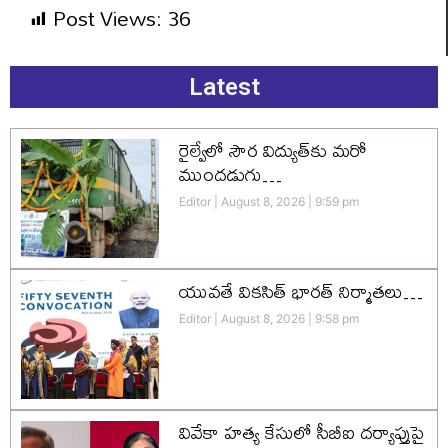
Post Views:
36
Latest
రైల్వేలో సౌర విద్యుత్‌కు మరో
ముందడుగు…
Editor
August 8, 2026
9:59 pm
యువతే వికసిత్‌ భారత్‌ నిర్మాతలు…
Editor
August 8, 2026
9:58 pm
వివేకా హత్య కేసులో సీబీఐ దర్యాప్తుపై