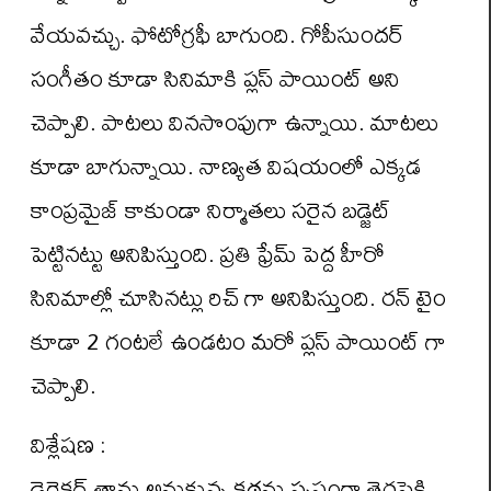
వేయ‌వ‌చ్చు. ఫోటోగ్ర‌ఫీ బాగుంది. గోపీసుందర్
సంగీతం కూడా సినిమాకి ప్లస్ పాయింట్ అని
చెప్పాలి. పాటలు వినసొంపుగా ఉన్నాయి. మాట‌లు
కూడా బాగున్నాయి. నాణ్య‌త విష‌యంలో ఎక్క‌డ
కాంప్ర‌మైజ్ కాకుండా నిర్మాతలు స‌రైన‌ బ‌డ్జెట్
పెట్టిన‌ట్టు అనిపిస్తుంది. ప్రతి ఫ్రేమ్ పెద్ద హీరో
సినిమాల్లో చూసినట్లు రిచ్ గా అనిపిస్తుంది. రన్ టైం
కూడా 2 గంటలే ఉండటం మరో ప్లస్ పాయింట్ గా
చెప్పాలి.
విశ్లేషణ :
డైరెక్ట‌ర్ తాను అనుకున్న క‌థ‌ను స్ప‌ష్టంగా తెర‌పైకి