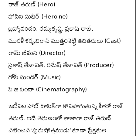
రాజ్ తరుణ్ (Hero)
హాసిని సుధీర్ (Heroine)
బ్రహ్మానందం, రమ్యకృష్ణ, ప్రకాష్ రాజ్,
మురళీశర్మ,విరాన్ ముత్తంశెట్టి తదితరులు (Cast)
రామ్ భీమన (Director)
ప్రకాష్ తేజావత్, రమేష్ తేజావత్ (Producer)
గోపీ సుందర్ (Music)
పి జి విందా (Cinematography)
ఇటీవ‌ల‌ హాట్ టాపిక్‌గా కొన‌సాగుతున్న‌ హీరో రాజ్
తరుణ్. ఇదే త‌రుణంలో తాజాగా రాజ్ తరుణ్
న‌టించిన ‘పురుషోత్తముడు’ కూడా ప్రేక్షకుల