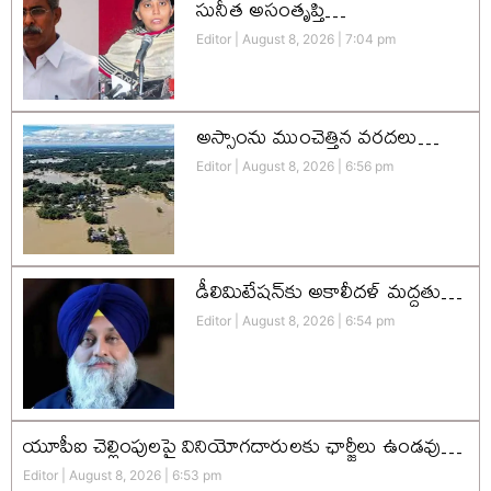
సునీత అసంతృప్తి…
Editor
August 8, 2026
7:04 pm
అస్సాంను ముంచెత్తిన వరదలు…
Editor
August 8, 2026
6:56 pm
డీలిమిటేషన్‌కు అకాలీదళ్‌ మద్దతు…
Editor
August 8, 2026
6:54 pm
యూపీఐ చెల్లింపులపై వినియోగదారులకు ఛార్జీలు ఉండవు…
Editor
August 8, 2026
6:53 pm