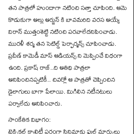
త‌న పాత్ర‌లో హుందాగా న‌టించి స‌త్తా చూపింది. ఆమె
కొడుకుగా అల్లు అర్జున్ కి బావమరిది వరస అయ్యే
విరాన్ ముత్తంశెట్టి నటించి ప‌ర‌వాలేద‌నిపించాడు.
మురళీ శర్మ తన సెటిల్డ్ పెర్ఫార్మన్స్ చూపించాడు.
ప్రవీణ్ కామెడీ మాస్ ఆడియన్స్ ని మెప్పించే విధంగా
ఉంది. ప్రకాష్ రాజ్..ది అతిథి పాత్రలా
అనిపించినప్పటికీ.. చివర్లో ఆ పాత్రతో చెప్పించిన
డైలాగులు బాగా పేలాయి. మిగిలిన నటీనటులు
పర్వాలేదు అనిపించారు.
సాంకేతిక విభాగం:
టెక్నిక‌ల్ క్వాలిటీ ప‌రంగా సినిమాకు ఫుల్ మార్కులు