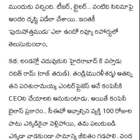
ముందుకు వచ్చింది. టీజర్, ట్రైలర్.. వంటివి సినిమాపై
అందరి దృష్టి పడేలా చేశాయి. ఇంత‌కీ
‘పురుషోత్తముడు’ ఎలా ఉందో రివ్యూ రిపోర్టులో
తెలుసుకుందాం,
కథ: లండన్లో చదువుకుని హైదరాబాద్ కి వస్తాడు
రచిత్ రామ్ (రాజ్ తరుణ్). తండ్రి(మురళీశర్మ) అతన్ని
తన పరశురామయ్య ఎంటర్‌ప్రైజెస్ అనే కంపెనీకి
CEOని చేయాలని అనుకుంటాడు. అయితే కంపెనీ
బైలాస్ ప్రకారం.. సీఈవో అవ్వాల్సిన వ్యక్తి 100 రోజుల
పాటు ఎక్క‌డికైనా వెళ్లిపోయి, తమ పలుకుబడి
ఎక్కడా వాడకుండా సామాన్య జీవితం గడపాలి. వంద