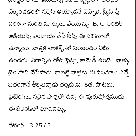
ఎక్కించ‌డంలో స‌క్సెస్ అయ్యాడ‌నే చెప్పాలి. స్క్రీన్ ప్లే
పరంగా మంచి మార్కులు వేయొచ్చు. B, C సెంటర్
ఆడియన్స్ ఎంజాయ్ చేసే సీన్స్ ఈ సినిమాలో
ఉన్నాయి. వాళ్లకి లాజిక్స్ తో సంబంధం ఏమీ
ఉండదు. పడాల్సిన చోట ఫైట్లు, కామెడీ ఉంటే.. వాళ్ళు
టైం పాస్ చేసేస్తారు. కాబట్టి వాళ్లకు ఈ సినిమాని నచ్చే
విధంగానే తీర్చిదిద్దాడు దర్శకుడు. క‌థ‌, పాట‌లు,
ఫైటింగ్‌లు స‌రైన పాళ్ల‌లో ఉన్న ఈ ‘పురుషోత్తముడు’
ఈ వీకెండ్‌లో చూడ‌వ‌చ్చు.
రేటింగ్ : 3.25 / 5