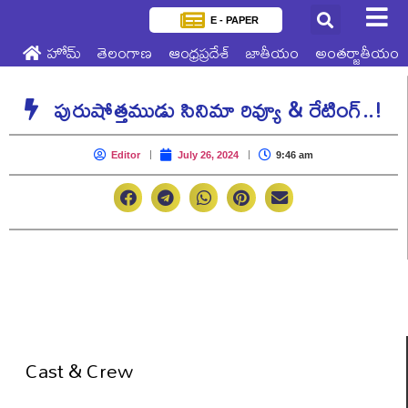
E - PAPER
హోమ్
తెలంగాణ
ఆంధ్రప్రదేశ్
జాతీయం
అంతర్జాతీయం
పురుషోత్తముడు సినిమా రివ్యూ & రేటింగ్..!
Editor
July 26, 2024
9:46 am
Cast & Crew