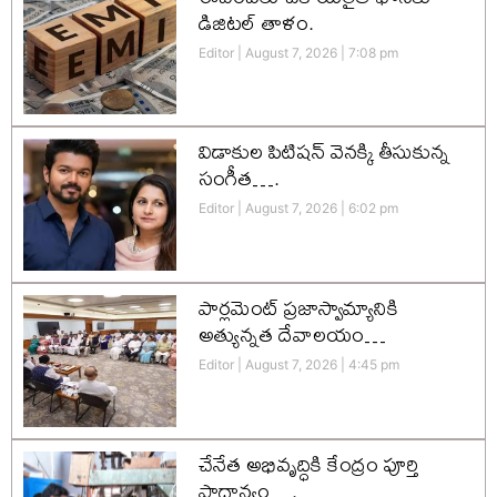
డిజిటల్ తాళం.
Editor
August 7, 2026
7:08 pm
విడాకుల పిటిషన్ వెనక్కి తీసుకున్న
సంగీత….
Editor
August 7, 2026
6:02 pm
పార్లమెంట్ ప్రజాస్వామ్యానికి
అత్యున్నత దేవాలయం…
Editor
August 7, 2026
4:45 pm
చేనేత అభివృద్ధికి కేంద్రం పూర్తి
ప్రాధాన్యం….