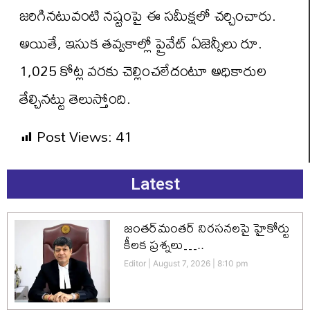
జరిగినటువంటి నష్టంపై ఈ సమీక్షలో చర్చించారు.
అయితే, ఇసుక తవ్వకాల్లో ప్రైవేట్ ఏజెన్సీలు రూ.
1,025 కోట్ల వరకు చెల్లించలేదంటూ అధికారుల
తేల్చినట్టు తెలుస్తోంది.
Post Views:
41
Latest
జంతర్‌మంతర్ నిరసనలపై హైకోర్టు
కీలక ప్రశ్నలు…..
Editor
August 7, 2026
8:10 pm