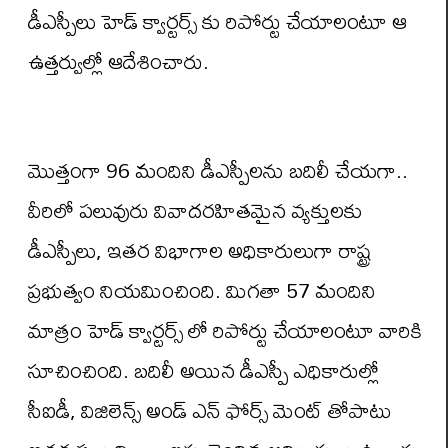
డీఎస్పీలు హెడ్ క్వార్టర్స్ కు రిపోర్టు చేయాలంటూ ఆ
ఉత్తర్వుల్లో ఆదేశించారు.
మొత్తంగా 96 మందిని డీఎస్పీలను బదిలీ చేయగా..
వీరిలో పలువురు వివాదరహితమైన వ్యక్తులకు
డీఎస్పీలు, ఇతర విభాగాల అధికారులుగా రాష్ట్ర
ప్రభుత్వం నియమించింది. మిగతా 57 మందిని
మాత్రం హెడ్ క్వార్టర్స్ లో రిపోర్టు చేయాలంటూ వారికి
సూచించింది. బదిలీ అయిన డీఎస్పీ ఎధికారుల్లో
సీఐడీ, విజిలెన్స్ అండ్ ఎన్ ఫోర్స్ మెంట్ తోపాటు