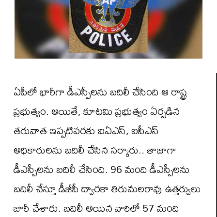
ఏపీలో భారీగా డీఎస్పీలను బదిలీ చేసింది ఆ రాష్ట్ర
ప్రభుత్వం. అయితే, కూటమి ప్రభుత్వం ఏర్పడిన
తరువాత ఇప్పటివరకు ఐఏఎస్, ఐపీఎస్
అధికారులను బదిలీ చేసిన సర్కారు.. తాజాగా
డీఎస్పీలను బదిలీ చేసింది. 96 మంది డీఎస్పీలను
బదిలీ చేస్తూ డీజీపీ ద్వారకా తిరుమలరావు ఉత్తర్వులు
జారీ చేశారు. బదిలీ అయిన వారిలో 57 మంది