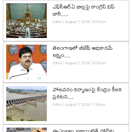
ఎఫ్‌సీఆర్‌ఏ బిల్లుపై కాంగ్రెస్ విప్
జారీ….
Editor
August 7, 2026
8:09 pm
తెలంగాణలో బీజేపీ అధికారమే
లక్ష్యం…
Editor
August 7, 2026
8:08 pm
పోలవరం నిర్మాణంపై కేంద్రం కీలక
ప్రకటన…
Editor
August 7, 2026
7:18 pm
ఈఎంఐలు బకాయిలైతే ఫోన్‌కు