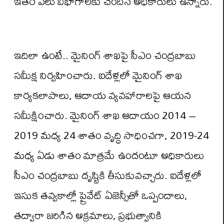
ఇతర పలు విభాగాలకు చెందిన అధికారులు ఉన్నారు.
ఇదిలా ఉంటే.. మైనింగ్ శాఖపై సీఎం చంద్రబాబు
సమీక్ష నిర్వహించారు. ఐదేళ్లలో మైనింగ్ శాఖ
కార్యకలాపాలు, ఆదాయ వ్యవహారాలపై ఆయన
సమీక్షించారు. మైనింగ్ శాఖ ఆదాయం 2014 –
2019 మధ్య 24 శాతం వృద్ధి సాధించగా, 2019-24
మధ్య ఏడు శాతం మాత్రమే ఉందంటూ అధికారులు
సీఎం చంద్రబాబు దృష్టికి తీసుకువచ్చారు. ఐదేళ్లలో
ఇసుక తవ్వకాల్లో ప్రైవేట్ ఏజెన్సీతో ఒప్పందాలు,
తద్వారా జరిగిన అక్రమాలు, ప్రభుత్వానికి