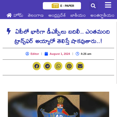
E - PAPER
హోమ్
తెలంగాణ
ఆంధ్రప్రదేశ్
జాతీయం
అంతర్జాతీయం
ఏపీలో భారీగా డీఎస్పీలు బదిలీ.. ఎంతమంది
ట్రాన్స్‌ఫర్ అయ్యారో తెలిస్తే షాకవుతారు..!
Editor
August 1, 2024
4:26 am