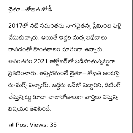
చైతూ–శోభిత జోడీ
2017లో నటి సమంతను నాగచైతన్య ప్రేమించి పెళ్లి
చేసుకున్నారు. అయితే ఇద్దరి మధ్య విభేదాలు
రావడంతో కొంతకాలం దూరంగా ఉన్నారు.
అనంతరం 2021 అక్టోబర్‌లో విడిపోతున్నట్టుగా
ప్రకటించారు. అప్పటినుంచే చైతూ–శోభిత జంటపై
రూమర్స్‌ వచ్చాయ్‌. ఇద్దరు లవ్‌లో పడ్డారని, డేటింగ్‌
చేస్తున్నట్టు కూడా చాలారోజులుగా వార్తలు వస్తున్న
విషయం తెలిసిందే.
Post Views:
35