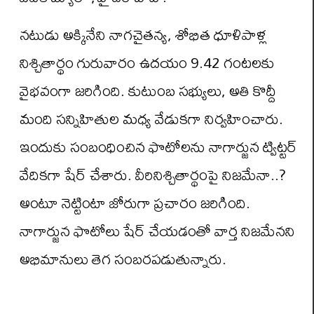
నటుడు అక్కినేని నాగచైతన్య, శోభిత ధూళిపాళ్ల
నిశ్చితార్థం గురువారం ఉదయం 9.42 గంటలకు
వైభవంగా జరిగింది. కుటుంబ సభ్యులు, అతి కొద్దీ
మంది సన్నిహితుల మధ్య వేడుకగా నిర్వహించారు.
ఇందుకు సంబంధించిన ఫొటోలను నాగార్జున ట్విట్టర్‌
వేదికగా షేర్‌ చేశారు. వీరినిశ్చితార్థంపై నిజమేనా..?
అంటూ నెట్టింటా జోరుగా ప్రచారం జరిగింది.
నాగార్జున ఫొటోలు షేర్‌ చేయడంతో వార్త నిజమేనని
అభిమానులు తెగ సంబరపడుతున్నారు.