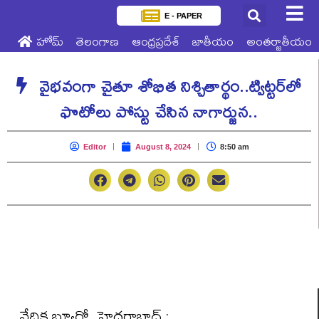
E - PAPER
హోమ్
తెలంగాణ
ఆంధ్రప్రదేశ్
జాతీయం
అంతర్జాతీయం
వైభవంగా చైతూ శోభిత నిశ్చితార్థం..ట్విట్టర్‌లో
ఫొటోలు పోస్టు చేసిన నాగార్జున..
Editor
August 8, 2024
8:50 am
వేదిక బ్యూరో ,హైదరాబాద్ :