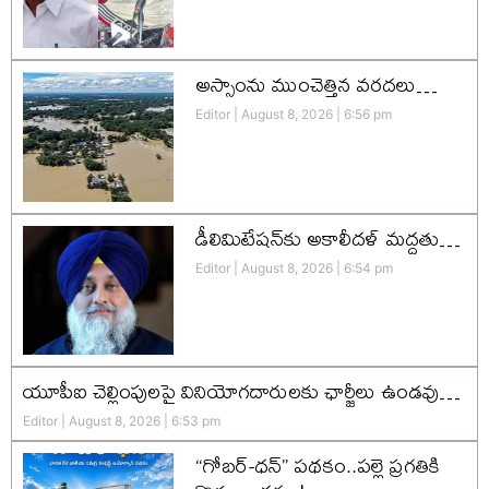
అస్సాంను ముంచెత్తిన వరదలు…
Editor
August 8, 2026
6:56 pm
డీలిమిటేషన్‌కు అకాలీదళ్‌ మద్దతు…
Editor
August 8, 2026
6:54 pm
యూపీఐ చెల్లింపులపై వినియోగదారులకు ఛార్జీలు ఉండవు…
Editor
August 8, 2026
6:53 pm
“గోబర్-ధన్” పథకం..పల్లె ప్రగతికి