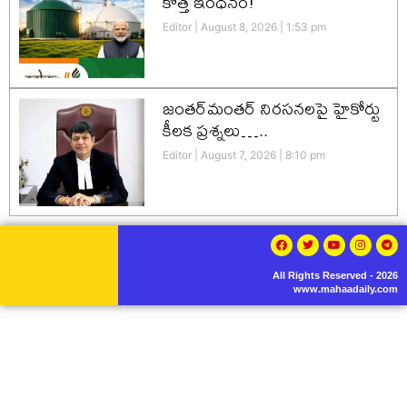
కొత్త ఇంధనం!
Editor
August 8, 2026
1:53 pm
జంతర్‌మంతర్ నిరసనలపై హైకోర్టు
కీలక ప్రశ్నలు…..
Editor
August 7, 2026
8:10 pm
All Rights Reserved - 2026
www.mahaadaily.com