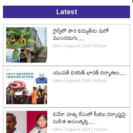
Latest
రైల్వేలో సౌర విద్యుత్‌కు మరో
ముందడుగు…
Editor
August 8, 2026
9:59 pm
యువతే వికసిత్‌ భారత్‌ నిర్మాతలు…
Editor
August 8, 2026
9:58 pm
వివేకా హత్య కేసులో సీబీఐ దర్యాప్తుపై
సునీత అసంతృప్తి…
Editor
August 8, 2026
7:04 pm