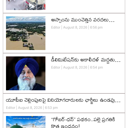
అస్సాంను ముంచెత్తిన వరదలు…
Editor
August 8, 2026
6:56 pm
డీలిమిటేషన్‌కు అకాలీదళ్‌ మద్దతు…
Editor
August 8, 2026
6:54 pm
యూపీఐ చెల్లింపులపై వినియోగదారులకు ఛార్జీలు ఉండవు…
Editor
August 8, 2026
6:53 pm
“గోబర్-ధన్” పథకం..పల్లె ప్రగతికి
కొత్త ఇంధనం!