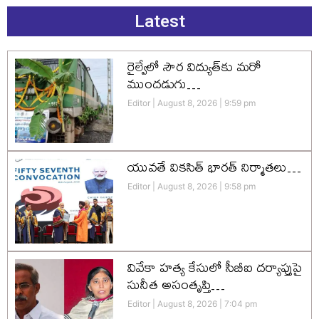
Latest
రైల్వేలో సౌర విద్యుత్‌కు మరో
ముందడుగు…
Editor
August 8, 2026
9:59 pm
యువతే వికసిత్‌ భారత్‌ నిర్మాతలు…
Editor
August 8, 2026
9:58 pm
వివేకా హత్య కేసులో సీబీఐ దర్యాప్తుపై
సునీత అసంతృప్తి…
Editor
August 8, 2026
7:04 pm