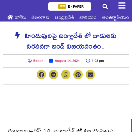
E - PAPER
హోమ్
తెలంగాణ
ఆంధ్రప్రదేశ్
జాతీయం
అంతర్జాతీయం
హిందువులపై బంగ్లాదేశ్ లో దాడులకు
నిరసనగా బంద్ విజయవంతం..
Editor
August 14, 2024
4:08 pm
గుండాల ఆగస్ట్ 14: బంగ్లాదేశ్ లో హిందువులపై