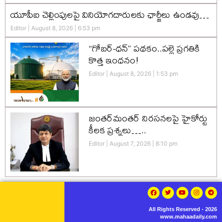
యూపీఐ చెల్లింపులపై వినియోగదారులకు ఛార్జీలు ఉండవు…
Editor
August 8, 2026
6:53 pm
“గోబర్-ధన్” పథకం..పల్లె ప్రగతికి
కొత్త ఇంధనం!
Editor
August 8, 2026
1:53 pm
జంతర్‌మంతర్ నిరసనలపై హైకోర్టు
కీలక ప్రశ్నలు…..
Editor
August 7, 2026
8:10 pm
All Rights Reserved - 2026
www.mahaadaily.com