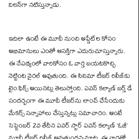
విలన్‌గా నటిస్తున్నాడు.
ఇదిలా ఉంటే ఈ మూవీ నుంచి అప్డేట్‌ల కోసం
అభిమానులు ఎంతో ఆసక్తిగా ఎదురుచూస్తున్నారు.
ఈ నేపథ్యంలో వారికోసం ఓ వార్త బయటకొచ్చి
నెట్టింట వైరల్ అవుతుంది. ఈ సినిమా టీజర్‌ రిలీజ్‌కు
టైం ఫిక్స్ అయినట్లు తెలుస్తోంది. పవన్ కల్యాణ్ బర్త్ డే
సందర్భంగా ఈ మూవీ టీజర్‌ను లాంచ్ చేసేందుకు
మేకర్స్ సన్నాహాలు చేస్తున్నట్లు సమాచారం. అంటే
సెప్టెంబర్ 2వ తేదీన పవర్ స్టార్ పవన్ కల్యాణ్ ‘ఓజీ’
మూవీ టీజర్ రిలీజ్ అవుతుందన్నమాట. ఈ వార్తతో