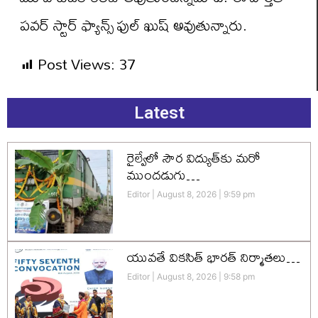
పవర్ స్టార్ ఫ్యాన్స్‌ ఫుల్ ఖుష్ అవుతున్నారు.
Post Views:
37
Latest
రైల్వేలో సౌర విద్యుత్‌కు మరో
ముందడుగు…
Editor
August 8, 2026
9:59 pm
యువతే వికసిత్‌ భారత్‌ నిర్మాతలు…
Editor
August 8, 2026
9:58 pm