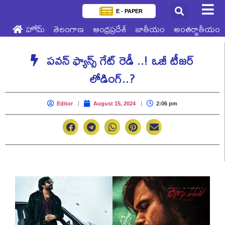
E - PAPER
హోమ్
తెలంగాణ
ఆంధ్రప్రదేశ్
జాతీయం
అంతర్జాతీయం
పవన్ ఫ్యాన్స్ గేట్ రెడీ ..! ఒజీ టీజర్
లోడింగ్..?
Editor
August 15, 2024
2:06 pm