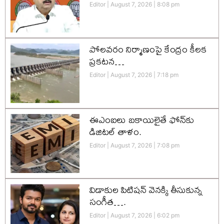
Editor
August 7, 2026
8:08 pm
పోలవరం నిర్మాణంపై కేంద్రం కీలక
ప్రకటన…
Editor
August 7, 2026
7:18 pm
ఈఎంఐలు బకాయిలైతే ఫోన్‌కు
డిజిటల్ తాళం.
Editor
August 7, 2026
7:08 pm
విడాకుల పిటిషన్ వెనక్కి తీసుకున్న
సంగీత….
Editor
August 7, 2026
6:02 pm