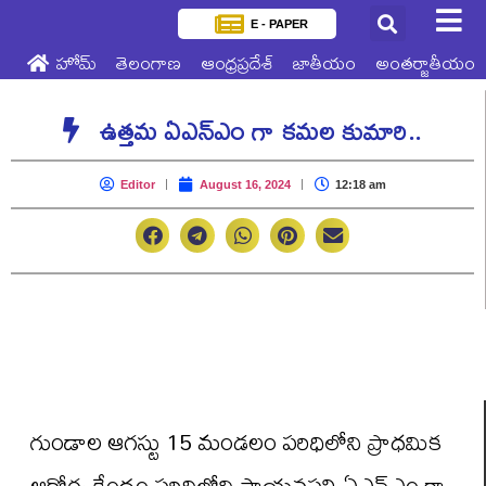
E - PAPER
హోమ్
తెలంగాణ
ఆంధ్రప్రదేశ్
జాతీయం
అంతర్జాతీయం
ఉత్తమ ఏఎన్ఎం గా కమల కుమారి..
Editor
August 16, 2024
12:18 am
గుండాల ఆగస్టు 15 మండలం పరిధిలోని ప్రాధమిక
ఆరోగ్య కేంద్రం పరిధిలోని సాయనపల్లి ఏఎన్ఎం గా