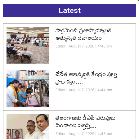
Latest
పార్లమెంట్ ప్రజాస్వామ్యానికి
అత్యున్నత దేవాలయం…
Editor
August 7, 2026
4:45 pm
చేనేత అభివృద్ధికి కేంద్రం పూర్తి
ప్రాధాన్యం….
Editor
August 7, 2026
4:44 pm
తెలంగాణకు డీఏపీ ఎరువులు
పెంచాలని విజ్ఞప్తి….
Editor
August 7, 2026
4:43 pm