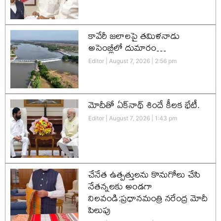
కావేరీ జలాలపై తమిళనాడు
అసెంబ్లీలో దుమారం…
Editor
August 7, 2026
2:56 pm
మోదీతో ఏక్‌నాథ్ శిందే కీలక భేటీ.
Editor
August 7, 2026
1:43 pm
చేనేత ఉత్పత్తులను కొనుగోలు చేసి
నేతన్నలకు అండగా
నిలవండి:ప్రధానమంత్రి నరేంద్ర మోదీ
పిలుపు