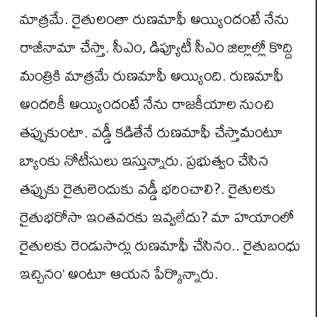
మాత్రమే. రైతులంతా రుణమాఫీ అయ్యిందంటే నేను
రాజీనామా చేస్తా. సీఎం, డిప్యూటీ సీఎం జిల్లాల్లో కొద్ది
మంత్రికి మాత్రమే రుణమాఫీ అయ్యింది. రుణమాఫీ
అందరికీ అయ్యిందంటే నేను రాజకీయాల నుంచి
తప్పుకుంటా. వడ్డీ కడితేనే రుణమాఫీ చేస్తామంటూ
బ్యాంకు నోటీసులు ఇస్తున్నారు. ప్రభుత్వం చేసిన
తప్పుకు రైతులెందుకు వడ్డీ భరించాలి?. రైతులకు
రైతుభరోసా ఇంతవరకు ఇవ్వలేదు? మా హయాంలో
రైతులకు రెండుసార్లు రుణమాఫీ చేసినం.. రైతుబంధు
ఇచ్చినం’ అంటూ ఆయన పేర్కొన్నారు.