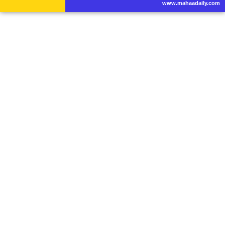
www.mahaadaily.com