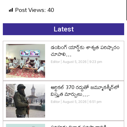
Post Views:
40
Latest
డంపింగ్ యార్డ్‌కు శాశ్వత పరిష్కారం
చూపాలి…
Editor
August 5, 2026
9:23 pm
ఆర్టికల్ 370 రద్దుతో జమ్మూకశ్మీర్‌లో
విస్తృత మార్పులు….
Editor
August 5, 2026
6:51 pm