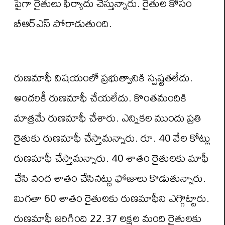
పైగా రైతులు ఫిర్యాదు చేస్తున్నారు. రైతుల కోసం
బీఆర్ఎస్ పోరాడుతుంది.
రుణమాఫీ విషయంలో ప్రభుత్వానికి స్పష్టతలేదు.
అందరికీ రుణమాఫీ చేయలేదు. కొంతమందికి
మాత్రమే రుణమాఫీ చేశారు. ఎన్నికల ముందు ప్రతి
రైతుకు రుణమాఫీ చేస్తామన్నారు. రూ. 40 వేల కోట్లు
రుణమాఫీ చేస్తామన్నారు. 40 శాతం రైతులకు మాఫీ
చేసి వంద శాతం చేసినట్టు ఫోజులు కొడుతున్నారు.
మిగతా 60 శాతం రైతులకు రుణమాఫీని ఎగ్గొట్టారు.
రుణమాఫీ జరిగింది 22.37 లక్షల మంది రైతులకు