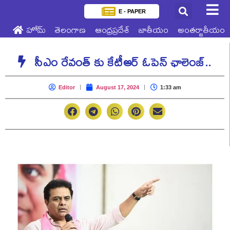
E - PAPER
హోమ్
తెలంగాణ
ఆంధ్రప్రదేశ్
జాతీయం
అంతర్జాతీయం
సీఎం రేవంత్ కు కేటీఆర్ ఓపెన్ ఛాలెంజ్..
Editor
August 17, 2024
1:33 am