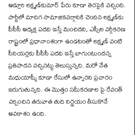
అడ్లూరి లక్ష్మణ్‌కుమార్‌ పేరు కూడా తెరపైకి వచ్చింది.
పార్టీలో మాదిగ సామాజికవర్గానికి చెందిన లక్ష్మణ్‌కు
పీసీసీ అధ్యక్ష పదవి ఇస్తే మంచిదని, ఎస్సీల వర్గీకరణ
రాష్ట్రంలో ప్రధానాంశంగా ఉండటంతో లక్ష్మణ్‌ వంటి
సీనియర్లకు పీసీసీ పదవి ఇస్తే బాగుంటుందన్న
ప్రతిపాదన వచ్చినట్టు తెలుస్తున్నది. మరో నేత
మధుయాష్కీ కూడా రేసులో ఉన్నారని ప్రచారం
జరుగుతున్నది. ఈ మొత్తం సమీకరణాల పై రేవంత్
చర్చించిన తరువాత తుది నిర్ణయం తీసుకొనే
అవకాశం ఉంది.