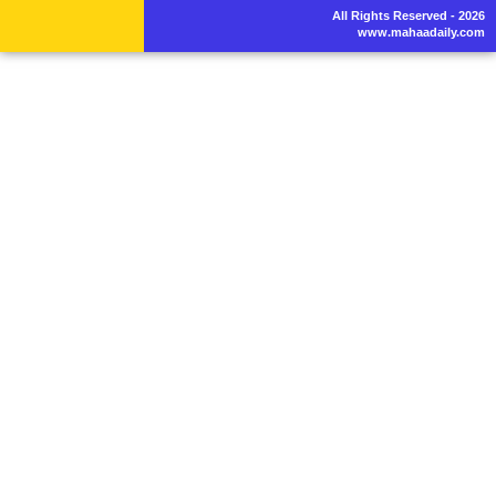
All Rights Reserved - 2026
www.mahaadaily.com