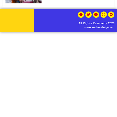
All Rights Reserved - 2026
www.mahaadaily.com