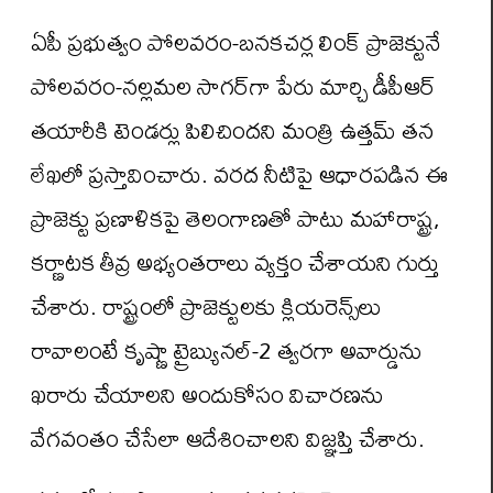
ఏపీ ప్రభుత్వం పోలవరం-బనకచర్ల లింక్‌ ప్రాజెక్టునే
పోలవరం-నల్లమల సాగర్‌గా పేరు మార్చి డీపీఆర్‌
తయారీకి టెండర్లు పిలిచిందని మంత్రి ఉత్తమ్ తన
లేఖలో ప్రస్తావించారు. వరద నీటిపై ఆధారపడిన ఈ
ప్రాజెక్టు ప్రణాళికపై తెలంగాణతో పాటు మహారాష్ట్ర,
కర్ణాటక తీవ్ర అభ్యంతరాలు వ్యక్తం చేశాయని గుర్తు
చేశారు. రాష్ట్రంలో ప్రాజెక్టులకు క్లియరెన్స్‌లు
రావాలంటే కృష్ణా ట్రైబ్యునల్‌-2 త్వరగా అవార్డును
ఖరారు చేయాలని అందుకోసం విచారణను
వేగవంతం చేసేలా ఆదేశించాలని విజ్ఞప్తి చేశారు.