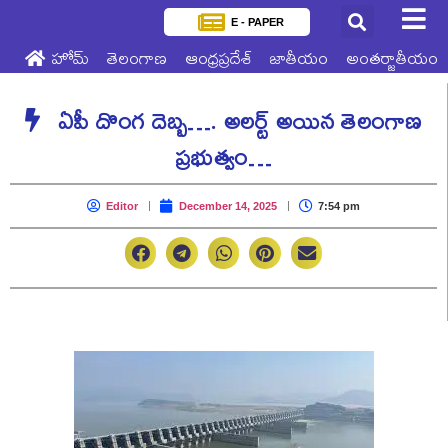
E - PAPER
హోమ్
తెలంగాణ
ఆంధ్రప్రదేశ్
జాతీయం
అంతర్జాతీయం
ఏపీ దొంగ దెబ్బ…. అలర్ట్ అయిన తెలంగాణ
ప్రభుత్వం…
Editor
December 14, 2025
7:54 pm