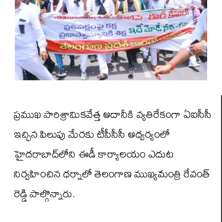
ప్రముఖ పారిశ్రామికవేత్త అదానీకి వ్యతిరేకంగా ఏఐసీసీ
ఇచ్చిన పిలుపు మేరకు టీపీసీసీ అధ్వర్యంలో
హైదరాబాద్‌లోని ఈడీ కార్యాలయం ఎదుట
నిర్వహించిన ధర్నాలో తెలంగాణ ముఖ్యమంత్రి రేవంత్
రెడ్డి పాల్గొన్నారు.