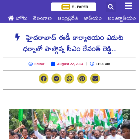
E - PAPER
హోమ్
తెలంగాణ
ఆంధ్రప్రదేశ్
జాతీయం
అంతర్జాతీయం
హైదరాబాద్ ఈడీ కార్యాలయం ఎదుట
ధర్నాలో పాల్గొన్న సీఎం రేవంత్ రెడ్డి..
Editor
August 22, 2024
11:00 am