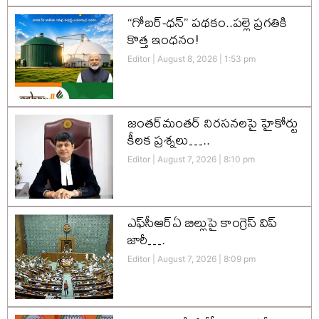
“గోబర్-ధన్” పథకం..పల్లె ప్రగతికి
కొత్త ఇంధనం!
Editor
August 8, 2026
1:53 pm
జంతర్‌మంతర్ నిరసనలపై హైకోర్టు
కీలక ప్రశ్నలు…..
Editor
August 7, 2026
8:10 pm
ఎఫ్‌సీఆర్‌ఏ బిల్లుపై కాంగ్రెస్ విప్
జారీ….
Editor
August 7, 2026
8:09 pm