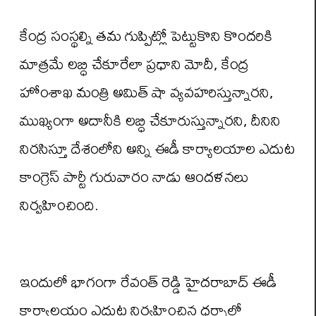
కేంద్ర సంస్థల్ని తమ గుప్పిట్లో పెట్టుకొని కొందరికి
మాత్రమే లబ్ధి చేకూరేలా ప్రధాని మోదీ, కేంద్ర
హోంశాఖ మంత్రి అమిత్ షా వ్యవహరిస్తున్నారని,
ముఖ్యంగా అదానీకి లబ్ధి చేకూరుస్తున్నారని, దీనిని
నిరసిస్తూ దేశంలోని అన్ని ఈడీ కార్యాలయాల ఎదుట
కాంగ్రెస్ పార్టీ గురువారం నాడు ఆందళనలు
నిర్వహించింది.
ఇందులో భాగంగా రేవంత్ రెడ్డి హైదరాబాద్ ఈడీ
కార్యాలయం ఎదుట నిర్వహించిన ధర్నాలో