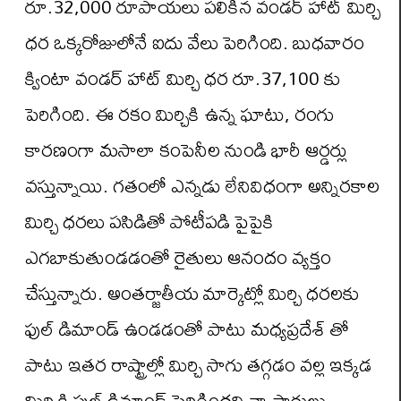
రూ.32,000 రూపాయలు పలికిన వండర్ హాట్ మిర్చి
ధర ఒక్కరోజులోనే ఐదు వేలు పెరిగింది. బుధవారం
క్వింటా వండర్ హాట్ మిర్చి ధర రూ.37,100 కు
పెరిగింది. ఈ రకం మిర్చికి ఉన్న ఘాటు, రంగు
కారణంగా మసాలా కంపెనీల నుండి భారీ ఆర్డర్లు
వస్తున్నాయి. గతంలో ఎన్నడు లేనివిధంగా అన్నిరకాల
మిర్చి ధరలు పసిడితో పోటీపడి పైపైకి
ఎగబాకుతుండడంతో రైతులు ఆనందం వ్యక్తం
చేస్తున్నారు. అంతర్జాతీయ మార్కెట్లో మిర్చి ధరలకు
ఫుల్ డిమాండ్ ఉండడంతో పాటు మధ్యప్రదేశ్ తో
పాటు ఇతర రాష్ట్రాల్లో మిర్చి సాగు తగ్గడం వల్ల ఇక్కడ
మిర్చికి ఫుల్ డిమాండ్ పెరిగిందని వ్యాపారులు,