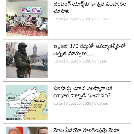
డంపింగ్ యార్డ్‌కు శాశ్వత పరిష్కారం
చూపాలి…
Editor
August 5, 2026
9:23 pm
ఆర్టికల్ 370 రద్దుతో జమ్మూకశ్మీర్‌లో
విస్తృత మార్పులు….
Editor
August 5, 2026
6:51 pm
సరిహద్దు వివాద పరిష్కారానికి
భూభాగ మార్పిడి ప్రతిపాదన?
Editor
August 5, 2026
6:03 pm
మోదీ వీడియో తొలగింపుపై మెటా