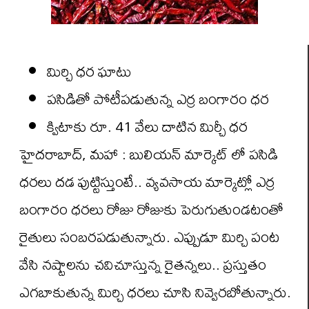
మిర్చి ధర ఘాటు
పసిడితో పోటీపడుతున్న ఎర్ర బంగారం ధర
క్విటాకు రూ. 41 వేలు దాటిన మిర్చీ ధర
హైదరాబాద్, మహా : బులియన్ మార్కెట్ లో పసిడి
ధరలు దడ పుట్టిస్తుంటే.. వ్యవసాయ మార్కెట్లో ఎర్ర
బంగారం ధరలు రోజు రోజుకు పెరుగుతుండటంతో
రైతులు సంబరపడుతున్నారు. ఎప్పుడూ మిర్చి పంట
వేసి నష్టాలను చవిచూస్తున్న రైతన్నలు.. ప్రస్తుతం
ఎగబాకుతున్న మిర్చి ధరలు చూసి నివ్వెరబోతున్నారు.