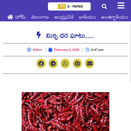
E - PAPER
హోమ్
తెలంగాణ
ఆంధ్రప్రదేశ్
జాతీయం
అంతర్జాతీయం
మిర్చి ధర ఘాటు….
Editor
February 4, 2026
6:47 pm