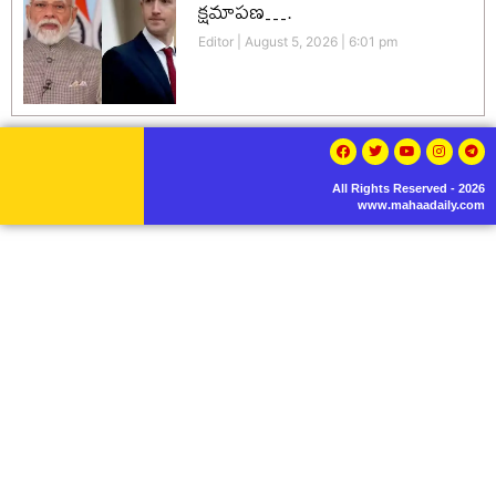
క్షమాపణ….
Editor
August 5, 2026
6:01 pm
All Rights Reserved - 2026
www.mahaadaily.com