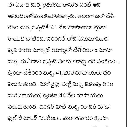
ఈ ఏడాది మిర్చి రైతులకు కాసుల పంటే అని
ఆనందంతో మురిసిపోతున్నారు. తెలంగాణలో దేశీ
రకం మిర్చి ఇప్పటికే 41 వేల రూపాయల మైలు
రాయిని దాటింది. వరంగల్ లోని ఏనుమాముల
వ్యవసాయ మార్కెట్ యార్డులో దేశీ రకం టమాటా
మిర్చి ఈ ఏడాది ఇప్పటి వరకు రికార్డు ధర పలికింది..
క్వింటా దేశీరకం మిర్చి 41,200 రూపాయలు ధర
పలుకుతుంది. మరోవైపు ఎల్లో మిర్చి (పసుపు రకం
మిరపకాయలు) క్వింటా 44 వేల రూపాయలు
పలుకుతుంది. వండర్ హాట్ మిర్చి రకానికి కూడా
ఫుల్ డిమాండ్ పెరిగింది.. మంగళవారం క్వింటా