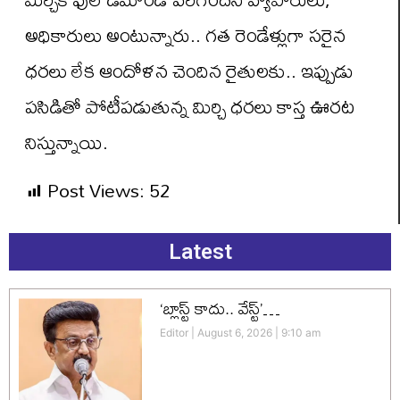
అధికారులు అంటున్నారు.. గత రెండేళ్లుగా సరైన
ధరలు లేక ఆందోళన చెందిన రైతులకు.. ఇప్పుడు
పసిడితో పోటీపడుతున్న మిర్చి ధరలు కాస్త ఊరట
నిస్తున్నాయి.
Post Views:
52
Latest
‘బ్లాస్ట్ కాదు.. వేస్ట్’…
Editor
August 6, 2026
9:10 am