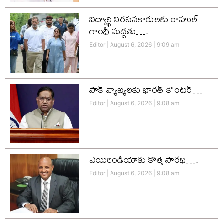
విద్యార్థి నిరసనకారులకు రాహుల్
గాంధీ మద్దతు….
Editor
August 6, 2026
9:09 am
పాక్ వ్యాఖ్యలకు భారత్ కౌంటర్…
Editor
August 6, 2026
9:08 am
ఎయిరిండియాకు కొత్త సారథి….
Editor
August 6, 2026
9:08 am