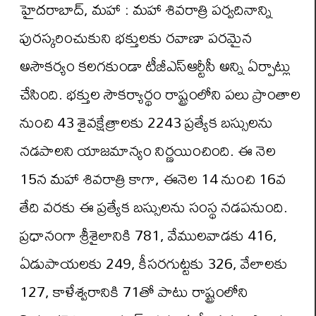
హైదరాబాద్, మహా : మహా శివరాత్రి పర్వదినాన్ని
పురస్కరించుకుని భక్తులకు రవాణా పరమైన
అసౌకర్యం కలగకుండా టీజీఎస్ఆర్టీసీ అన్ని ఏర్పాట్లు
చేసింది. భక్తుల సౌకర్యార్థం రాష్ట్రంలోని పలు ప్రాంతాల
నుంచి 43 శైవక్షేత్రాలకు 2243 ప్రత్యేక బస్సులను
నడపాలని యాజమాన్యం నిర్ణయించింది. ఈ నెల
15న మహా శివరాత్రి కాగా, ఈనెల 14 నుంచి 16వ
తేది వరకు ఈ ప్రత్యేక బస్సులను సంస్థ నడపనుంది.
ప్రధానంగా శ్రీశైలానికి 781, వేములవాడకు 416,
ఏడుపాయలకు 249, కీసరగుట్టకు 326, వేలాలకు
127, కాళేశ్వరానికి 71తో పాటు రాష్ట్రంలోని