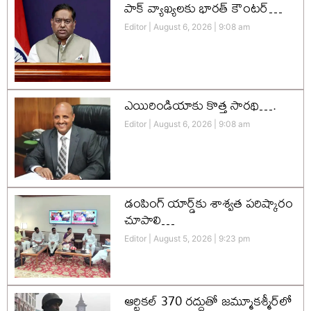
పాక్ వ్యాఖ్యలకు భారత్ కౌంటర్…
Editor
August 6, 2026
9:08 am
ఎయిరిండియాకు కొత్త సారథి….
Editor
August 6, 2026
9:08 am
డంపింగ్ యార్డ్‌కు శాశ్వత పరిష్కారం
చూపాలి…
Editor
August 5, 2026
9:23 pm
ఆర్టికల్ 370 రద్దుతో జమ్మూకశ్మీర్‌లో