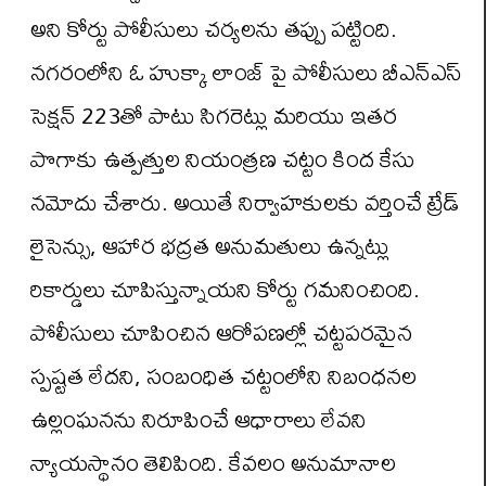
అని కోర్టు పోలీసులు చర్యలను తప్పు పట్టింది.
నగరంలోని ఓ హుక్కా లాంజ్ పై పోలీసులు బీఎన్ఎస్
సెక్షన్ 223తో పాటు సిగరెట్లు మరియు ఇతర
పొగాకు ఉత్పత్తుల నియంత్రణ చట్టం కింద కేసు
నమోదు చేశారు. అయితే నిర్వాహకులకు వర్తించే ట్రేడ్
లైసెన్సు, ఆహార భద్రత అనుమతులు ఉన్నట్లు
రికార్డులు చూపిస్తున్నాయని కోర్టు గమనించింది.
పోలీసులు చూపించిన ఆరోపణల్లో చట్టపరమైన
స్పష్టత లేదని, సంబంధిత చట్టంలోని నిబంధనల
ఉల్లంఘనను నిరూపించే ఆధారాలు లేవని
న్యాయస్థానం తెలిపింది. కేవలం అనుమానాల