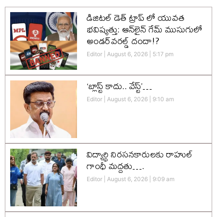
డిజిటల్ డెత్ ట్రాప్ లో యువత
భవిష్యత్తు: ఆన్‌లైన్ గేమ్ ముసుగులో
అండర్‌వరల్డ్ దందా!?
Editor
August 6, 2026
5:17 pm
‘బ్లాస్ట్ కాదు.. వేస్ట్’…
Editor
August 6, 2026
9:10 am
విద్యార్థి నిరసనకారులకు రాహుల్
గాంధీ మద్దతు….
Editor
August 6, 2026
9:09 am