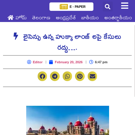
E - PAPER
హోమ్
తెలంగాణ
ఆంధ్రప్రదేశ్
జాతీయం
అంతర్జాతీయం
లైసెన్సు ఉన్న హుక్కా లాంజ్ లపై కేసులు
రద్దు….
Editor
February 20, 2026
6:47 pm