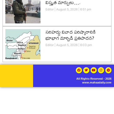
విస్తృత మార్పులు….
Editor
August 5, 2026
6:51 pm
సరిహద్దు వివాద పరిష్కారానికి
భూభాగ మార్పిడి ప్రతిపాదన?
Editor
August 5, 2026
6:03 pm
All Rights Reserved - 2026
www.mahaadaily.com