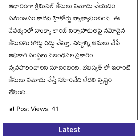
ఆధారంగా క్రిమినల్ కేసులు నమోదు చేయడం
సమంజసం కాదని హైకోర్టు వ్యాఖ్యానించింది. ఈ
నేపథ్యంలో హుక్కా లాంజ్ నిర్వాహకులపై నమోదైన
కేసులను కోర్టు రద్దు చేస్తూ, చట్టాన్ని అమలు చేసే
అధికార సంస్థలు నిబంధనల ప్రకారం
వ్యవహరించాలని సూచించింది. భవిష్యత్ లో ఇలాంటి
కేసులు నమోదు చేస్తే సహించేది లేదని స్పష్టం
చేసింది.
Post Views:
41
Latest