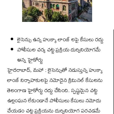
లైసెన్సు ఉన్న హుక్కా లాంజ్ లపై కేసులు రద్దు
పోలీసుల చర్య చట్ట ప్రక్రియ దుర్వినియోగమే
అన్న హైకోర్టు
హైదరాబాద్, మహా : లైసెన్సుతో నడుస్తున్న హుక్కా
లాంజ్ నిర్వాహకులపై నమోదైన క్రిమినల్ కేసులను
తెలంగాణ హైకోర్టు రద్దు చేసింది. స్పష్టమైన చట్ట
ఉల్లంఘన లేకుండానే పోలీసులు కేసులు నమోదు
చేయడం చట్ట ప్రక్రియను దుర్వినియోగ పరచడమే