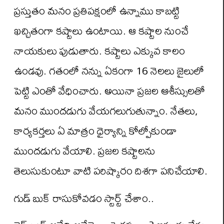
ప్రస్తుతం మనం ప్రతిపక్షంలో ఉన్నాము కాబట్టి
ఖచ్చితంగా కష్టాలు ఉంటాయి. ఆ కష్టాల నుంచే
నాయకులు పుడుతారు. కష్టాలు ఎక్కువ కాలం
ఉండవు. గతంలో నన్ను ఏకంగా 16 నెలలు జైలులో
పెట్టి ఎంతో వేధించారు. అయినా ప్రజల ఆశీస్సులతో
మనం ముందడుగు వేయగలుగుతున్నాం. నేతలు,
కార్యకర్తలు ఏ మాత్రం ధైర్యాన్ని కోల్పోకుండా
ముందడుగు వేయాలి. ప్రజల కష్టాలను
తెలుసుకుంటూ వాటి పరిష్కారం దిశగా పనిచేయాలి.
గుడ్ బుక్ రాసుకోవడం స్టార్ట్ చేశాం..