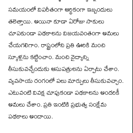
సమయంలో విపరీతంగా ఆర్థికంగా ఇబ్బందులు
తలెత్తాయి. అయినా కూడా ఏరోజు సాకులు
చూపకుండా పథకాలను విజయవంతంగా అమలు
చేయగలిగాం. రాష్ట్రంలోని ప్రతి ఊరికి మంచి
స్కూళ్లను కట్టించాం. మంచి వైద్యాన్ని
తీసుకువచ్చేందుకు ఆసుపత్రులను ఏర్పాటు చేశాం.
వ్యవసాయ రంగంలో పలు మార్పులు తీసుకువచ్చాం.
ఎటువంటి వివక్ష చూపుకండా పథకాలను అందరికీ
అమలు చేశాం. ప్రతి ఇంటికి ప్రభుత్వ సంక్షేమ
పథకాలు అందాయి.