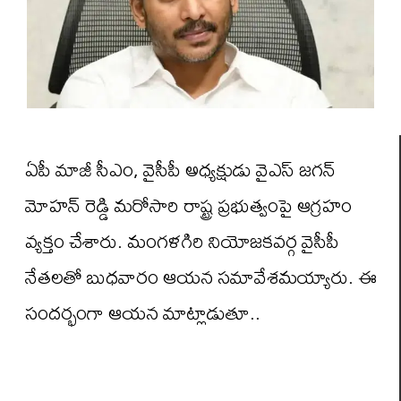
ఏపీ మాజీ సీఎం, వైసీపీ అధ్యక్షుడు వైఎస్ జగన్
మోహన్ రెడ్డి మరోసారి రాష్ట్ర ప్రభుత్వంపై ఆగ్రహం
వ్యక్తం చేశారు. మంగళగిరి నియోజకవర్గ వైసీపీ
నేతలతో బుధవారం ఆయన సమావేశమయ్యారు. ఈ
సందర్భంగా ఆయన మాట్లాడుతూ..