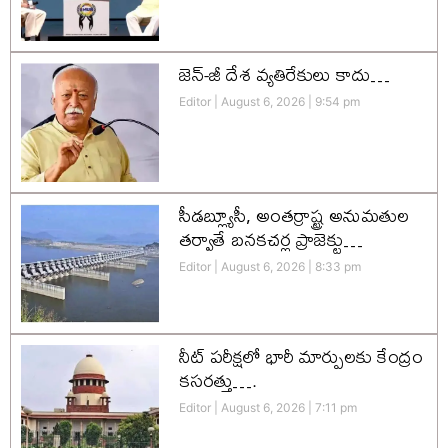
జెన్-జీ దేశ వ్యతిరేకులు కాదు…
Editor
August 6, 2026
9:54 pm
సీడబ్ల్యూసీ, అంతర్రాష్ట్ర అనుమతుల
తర్వాతే బనకచర్ల ప్రాజెక్టు…
Editor
August 6, 2026
8:33 pm
నీట్ పరీక్షలో భారీ మార్పులకు కేంద్రం
కసరత్తు….
Editor
August 6, 2026
7:11 pm