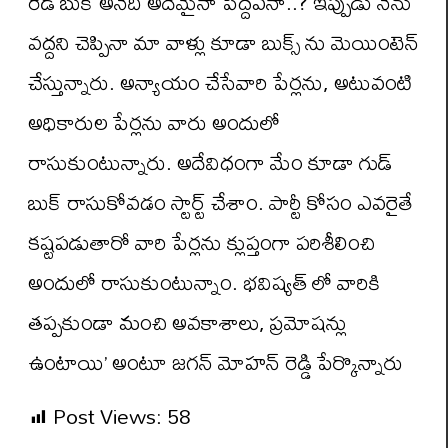
రెడ్ బుక్ అనేది అదేమైనా పెద్దపనా..? ఇప్పుడు నేను
వద్దని చెప్పినా మా వాళ్లు కూడా బుక్స్ ను మెయింటెన్
చేస్తున్నారు. అన్యాయం చేసేవారి పేర్లను, అటువంటి
అధికారుల పేర్లను వారు అందులో
రాసుకుంటున్నారు. అదేవిధంగా మేం కూడా గుడ్
బుక్ రాసుకోవడం స్టార్ట్ చేశాం. పార్టీ కోసం ఎవరైతే
కష్టపడుతారో వారి పేర్లను క్లుప్తంగా పరిశీలించి
అందులో రాసుకుంటున్నాం. భవిష్యత్ లో వారికి
తప్పకుండా మంచి అవకాశాలు, ప్రమోషన్లు
ఉంటాయి’ అంటూ జగన్ మోహన్ రెడ్డి పేర్కొన్నారు
Post Views:
58