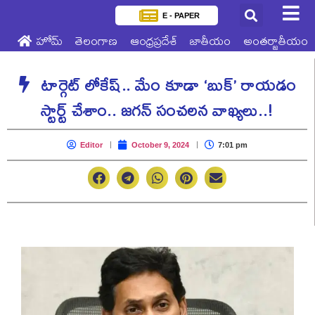
E - PAPER
హోమ్
తెలంగాణ
ఆంధ్రప్రదేశ్
జాతీయం
అంతర్జాతీయం
టార్గెట్ లోకేష్.. మేం కూడా ‘బుక్’ రాయడం
స్టార్ట్ చేశాం.. జగన్ సంచలన వాఖ్యలు..!
Editor
October 9, 2024
7:01 pm