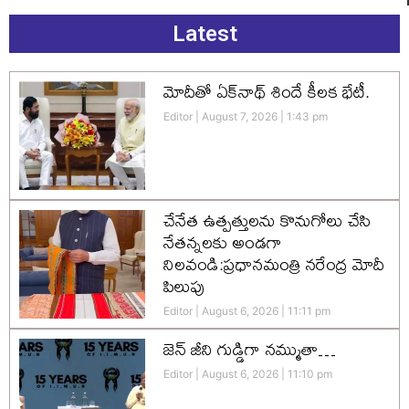
Latest
మోదీతో ఏక్‌నాథ్ శిందే కీలక భేటీ.
Editor
August 7, 2026
1:43 pm
చేనేత ఉత్పత్తులను కొనుగోలు చేసి
నేతన్నలకు అండగా
నిలవండి:ప్రధానమంత్రి నరేంద్ర మోదీ
పిలుపు
Editor
August 6, 2026
11:11 pm
జెన్‌ జీని గుడ్డిగా నమ్ముతా…
Editor
August 6, 2026
11:10 pm