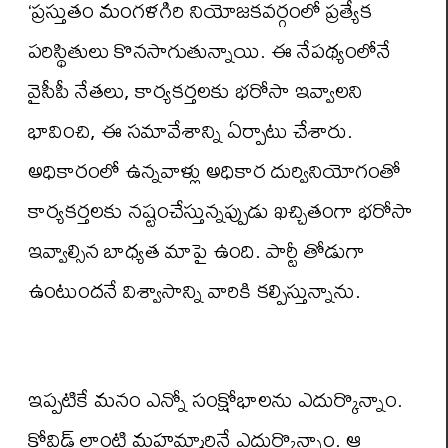
‘ప్రస్తుతం మంగళగిరి నియోజకవర్గంలో ప్రత్యేక
పరిస్థితులు కొనసాగుతున్నాయి. ఈ నేపథ్యంలోనే
వైసీపీ నేతలు, కార్యకర్తలకు భరోసా ఇవ్వాలని
భావించి, ఈ సమావేశాన్ని ఏర్పాటు చేశారు.
అధికారంలో ఉన్నవాళ్లు అధికార దుర్వినియోగంతో
కార్యకర్తలకు నష్టంచేస్తున్నప్పుడు ఖచ్చితంగా భరోసా
ఇవ్వాల్సిన బాధ్యత మాపై ఉంది. పార్టీ తోడుగా
ఉంటుందనే విశ్వాసాన్ని వారికి కల్పిస్తున్నాను.
ఇప్పటికే మనం ఎన్నో సంక్షోభాలను ఎదుర్కొన్నాం.
కోవిడ్ లాంటి మహమ్మారినే ఎదుర్కొన్నాం. ఆ