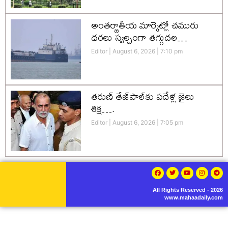
అంతర్జాతీయ మార్కెట్లో చమురు
ధరలు స్వల్పంగా తగ్గుదల…
Editor
August 6, 2026
7:10 pm
తరుణ్ తేజ్‌పాల్‌కు పదేళ్ల జైలు
శిక్ష….
Editor
August 6, 2026
7:05 pm
All Rights Reserved - 2026
www.mahaadaily.com