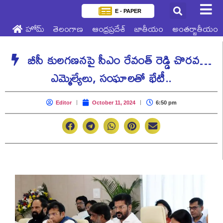
E - PAPER
హోమ్
తెలంగాణ
ఆంధ్రప్రదేశ్
జాతీయం
అంతర్జాతీయం
బీసీ కులగణనపై సీఎం రేవంత్ రెడ్డి చొరవ…
ఎమ్మెల్యేలు, సంఘాలతో భేటీ..
Editor
October 11, 2024
6:50 pm