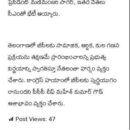
ప్రెసిడెంట్ మణిమంజరి సాగర్, ఇతర నేతలు
సీఎంతో భేటీ అయ్యారు.
తెలంగాణ‌లో బీసీలకు సామాజిక‌, ఆర్థిక, కుల గణన
ప్ర‌క్రియ‌ను త‌క్ష‌ణ‌మే ప్రారంభించాల‌న్న ప్రభుత్వ
నిర్ణయాన్ని స్వాగతిస్తూ నేతలంతా హర్షం వ్యక్తం
చేశారు. కాంగ్రెస్ హయాంలో బీసీలకు స్వర్ణయుగం
రానుందని పీసీసీ చీఫ్ మహేశ్ కుమార్ గౌడ్
ఆశాభావం వ్యక్తం చేశారు.
Post Views:
47