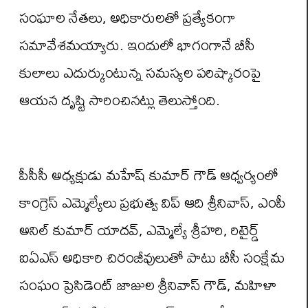
సంఘాల నేతలు, అధికారులతో ప్రత్యేకంగా
సమావేశమయ్యారు. ఇందులో భాగంగానే బీసీ
కులాలు ఎదుర్కుంటున్న సమస్యల పరిష్కారంపై
ఆయన దృష్టి సారించినట్లు తెలుస్తోంది.
పీసీసీ అధ్యక్షుడు మహేష్ కుమార్ గౌడ్ ఆధ్వర్యంలో
కాంగ్రెస్ ఎమ్మెల్యేలు ప్రభుత్వ విప్ ఆది శ్రీనివాస్, ఎంపీ
అనిల్ కుమార్ యాదవ్, ఎమ్మెల్యే శ్రీహరి, రిటైర్డ్
ఐఏఎస్ అధికారి చిరంజీవులుతో పాటు బీసీ సంక్షేమ
సంఘం ప్రెసిడెంట్ జాజుల శ్రీనివాస్ గౌడ్, మహిళా