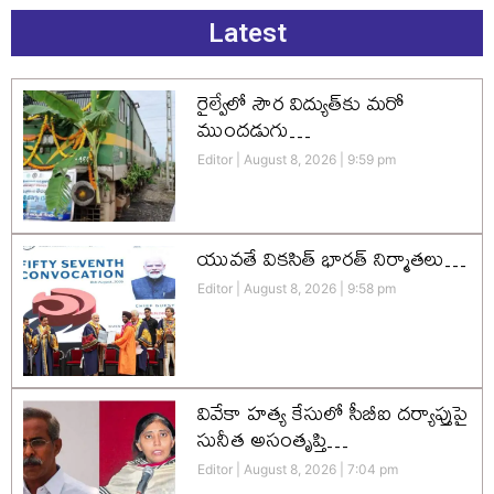
Latest
రైల్వేలో సౌర విద్యుత్‌కు మరో
ముందడుగు…
Editor
August 8, 2026
9:59 pm
యువతే వికసిత్‌ భారత్‌ నిర్మాతలు…
Editor
August 8, 2026
9:58 pm
వివేకా హత్య కేసులో సీబీఐ దర్యాప్తుపై
సునీత అసంతృప్తి…
Editor
August 8, 2026
7:04 pm