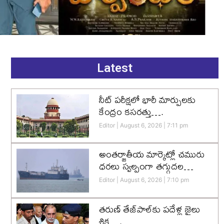
Latest
నీట్ పరీక్షలో భారీ మార్పులకు
కేంద్రం కసరత్తు….
Editor
August 6, 2026
7:11 pm
అంతర్జాతీయ మార్కెట్లో చమురు
ధరలు స్వల్పంగా తగ్గుదల…
Editor
August 6, 2026
7:10 pm
తరుణ్ తేజ్‌పాల్‌కు పదేళ్ల జైలు
శిక్ష….