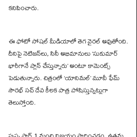
కనిపించారు.
ఈ ఫోటో సోషల్ మీడియాలో తెగ వైరల్ అవుతోంది.
దీనిపై నెటిజన్‌లు, సినీ అభిమానులు ‘సుకుమార్
భారీగానే ప్లాన్ చేస్తున్నారు’ అంటూ కామెంట్స్
పెడుతున్నారు. చిత్రంలో ‘యానిమల్’ మూవీ ఫేమ్
సౌరభ్ సచ్ దేవ కీలక పాత్ర పోషిస్తున్నట్లుగా
తెలుస్తోంది.
పుష్ప పార్ట్ 1 మంచి విజయం సాధించడం, ఉత్తమ