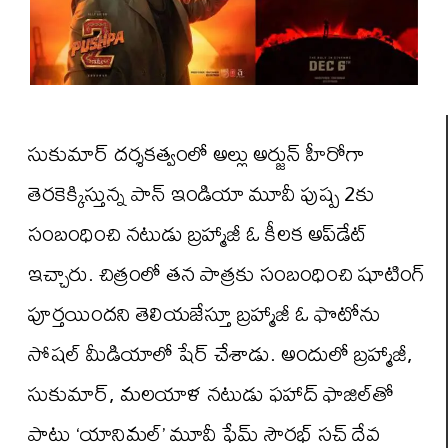
సుకుమార్ దర్శకత్వంలో అల్లు అర్జున్ హీరోగా
తెరకెక్కిస్తున్న పాన్ ఇండియా మూవీ పుష్ప 2కు
సంబంధించి నటుడు బ్రహ్మాజీ ఓ కీలక అప్‌డేట్
ఇచ్చారు. చిత్రంలో తన పాత్రకు సంబంధించి షూటింగ్
పూర్తయిందని తెలియజేస్తూ బ్రహ్మాజీ ఓ ఫొటోను
సోషల్ మీడియాలో షేర్ చేశాడు. అందులో బ్రహ్మాజీ,
సుకుమార్, మలయాళ నటుడు ఫహాద్ ఫాజిల్‌తో
పాటు ‘యానిమల్’ మూవీ ఫేమ్ సౌరభ్ సచ్ దేవ