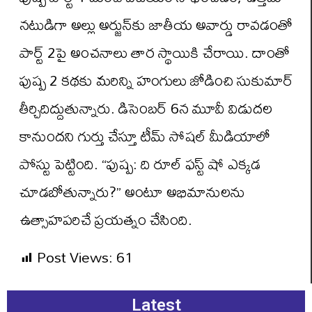
నటుడిగా అల్లు అర్జున్‌కు జాతీయ అవార్డు రావడంతో
పార్ట్ 2పై అంచనాలు తార స్థాయికి చేరాయి. దాంతో
పుష్ప 2 కథకు మరిన్ని హంగులు జోడించి సుకుమార్
తీర్చిదిద్దుతున్నారు. డిసెంబర్ 6న మూవీ విడుదల
కానుందని గుర్తు చేస్తూ టీమ్ సోషల్ మీడియాలో
పోస్టు పెట్టింది. “పుష్ప: ది రూల్ ఫస్ట్ షో ఎక్కడ
చూడబోతున్నారు?” అంటూ అభిమానులను
ఉత్సాహపరిచే ప్రయత్నం చేసింది.
Post Views:
61
Latest