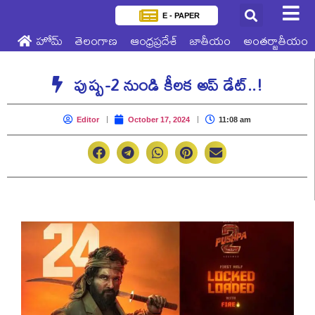
E - PAPER
హోమ్
తెలంగాణ
ఆంధ్రప్రదేశ్
జాతీయం
అంతర్జాతీయం
పుష్ప-2 నుండి కీలక అప్ డేట్..!
Editor
October 17, 2024
11:08 am