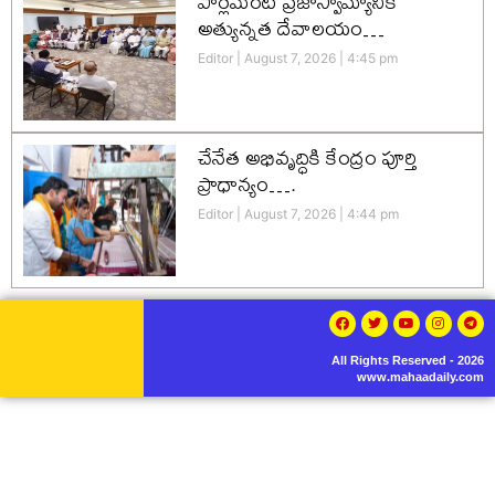
పార్లమెంట్ ప్రజాస్వామ్యానికి
అత్యున్నత దేవాలయం…
Editor
August 7, 2026
4:45 pm
చేనేత అభివృద్ధికి కేంద్రం పూర్తి
ప్రాధాన్యం….
Editor
August 7, 2026
4:44 pm
All Rights Reserved - 2026
www.mahaadaily.com