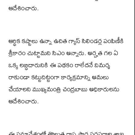
ఆదేశించారు.
ఆర్థిక కష్టాలు ఉన్నా ఉచిత గ్యాస్ సిలిండర్ల పంపిణీకి
శ్రీకారం చుట్టామని సిఎం అన్నారు. అర్హత గల ఏ
ఒక్క లబ్ధిదారునికి ఈ పథకం రాలేదనే విమర్శ
రాకుండా కట్టుదిట్టంగా కార్యక్రమాన్ని అమలు
చేయాలని ముఖ్యమంత్రి చంద్రబాబు అధికారులను
ఆదేశించారు.
ఈ సమావేశంలో తొలుత రాష్ట్ర పౌర సరఫరాల శాఖ