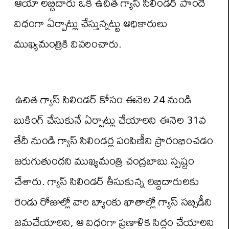
ఆయా లబ్దిదారు ఒక ఉచిత గ్యాస్ సిలిండర్ పొందే
విధంగా ఏర్పాట్లు చేస్తున్నట్టు అధికారులు
ముఖ్యమంత్రికి వివరించారు.
ఉచిత గ్యాస్ సిలిండర్ కోసం ఈనెల 24 నుండి
బుకింగ్ చేసుకునే ఏర్పాట్లు చేయాలని ఈనెల 31వ
తేదీ నుండి గ్యాస్ సిలిండర్ల పంపిణీని ప్రారంభించడం
జరుగుతుందని ముఖ్యమంత్రి చంద్రబాబు స్పష్టం
చేశారు. గ్యాస్ సిలిండర్ తీసుకున్న లబ్దిదారులకు
రెండు రోజుల్లో వారి బ్యాంకు ఖాతాల్లో గ్యాస్ సబ్సిడీని
జమచేయాలని, ఆ విధంగా ప్రణాళిక సిద్దం చేయాలని