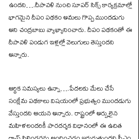
ఉందని….దీపావళి నుంచి సూపర్ సిక్స్ కార్యక్రమాల్లో
భాగమైన దీపం పథకం అమలు గొప్ప ముందడుగు
అని చంద్రబాబు వ్యాఖ్యానించారు. దీపం పథకంతో ఈ
దీపావళి పండుగ ఇళ్లల్లో వెలుగులు తెస్తుందని
అన్నారు.
ఆర్థిక సమస్యలు ఉన్నా….పేదలకు మేలు చేసే
సంక్షేమ పథకాలు విషయంలో ప్రభుత్వం ముందడుగు
వేస్తుందని ఆయన అన్నారు. రాష్ట్రంలో అర్హులైన
మహిళలందరికీ పారదర్శక విధానంలో ఈ ఉచిత
గ్యాస్ సిలిండర్లను అందించడం జరుగుతుందని సీఎం