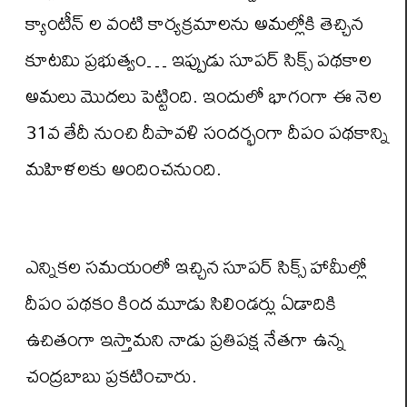
క్యాంటీన్ ల వంటి కార్యక్రమాలను అమల్లోకి తెచ్చిన
కూటమి ప్రభుత్వం… ఇప్పుడు సూపర్ సిక్స్ పథకాల
అమలు మొదలు పెట్టింది. ఇందులో భాగంగా ఈ నెల
31వ తేదీ నుంచి దీపావళి సందర్భంగా దీపం పథకాన్ని
మహిళలకు అందించనుంది.
ఎన్నికల సమయంలో ఇచ్చిన సూపర్ సిక్స్ హామీల్లో
దీపం పథకం కింద మూడు సిలిండర్లు ఏడాదికి
ఉచితంగా ఇస్తామని నాడు ప్రతిపక్ష నేతగా ఉన్న
చంద్రబాబు ప్రకటించారు.