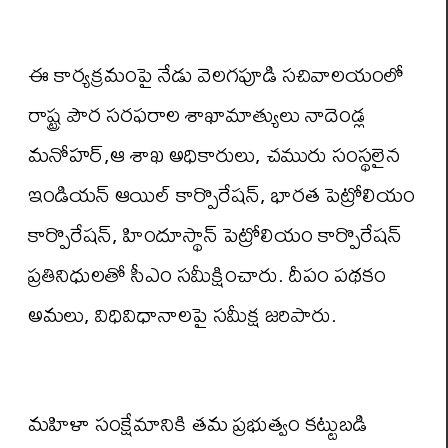
ఈ కార్యక్రమంపై నేడు వెలగపూడి సచివాలయంలో
రాష్ట్ర పౌర సరఫరాల శాఖామాత్యులు నాదెండ్ల
మనోహర్,ఆ శాఖ అధికారులు, చమురు సంస్థలైన
ఇండియన్ ఆయిల్ కార్పొరేషన్, భారత పెట్రోలియం
కార్పొరేషన్, హిందూస్థాన్ పెట్రోలియం కార్పొరేషన్
ప్రతినిధులతో సీఎం సమీక్షించారు. దీపం పథకం
అమలు, విధివిధానాలపై సమీక్ష జరిపారు.
మహిళా సంక్షేమానికి తమ ప్రభుత్వం కట్టుబడి