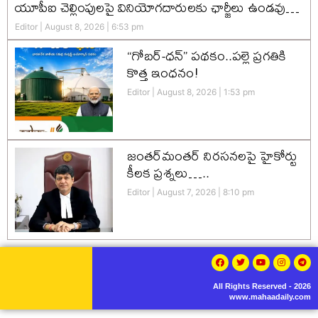
యూపీఐ చెల్లింపులపై వినియోగదారులకు ఛార్జీలు ఉండవు…
Editor
August 8, 2026
6:53 pm
“గోబర్-ధన్” పథకం..పల్లె ప్రగతికి
కొత్త ఇంధనం!
Editor
August 8, 2026
1:53 pm
జంతర్‌మంతర్ నిరసనలపై హైకోర్టు
కీలక ప్రశ్నలు…..
Editor
August 7, 2026
8:10 pm
All Rights Reserved - 2026
www.mahaadaily.com