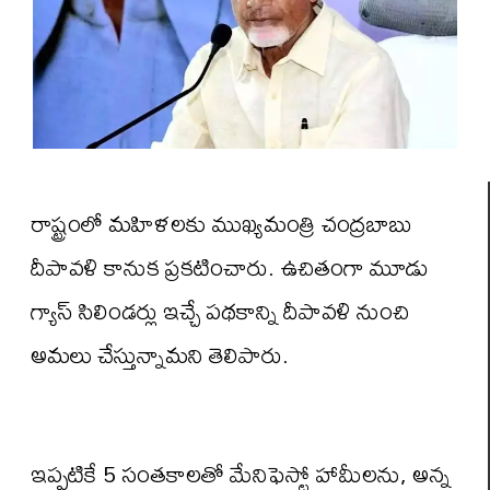
రాష్ట్రంలో మహిళలకు ముఖ్యమంత్రి చంద్రబాబు
దీపావళి కానుక ప్రకటించారు. ఉచితంగా మూడు
గ్యాస్ సిలిండర్లు ఇచ్చే పథకాన్ని దీపావళి నుంచి
అమలు చేస్తున్నామని తెలిపారు.
ఇప్పటికే 5 సంతకాలతో మేనిఫెస్టో హామీలను, అన్న