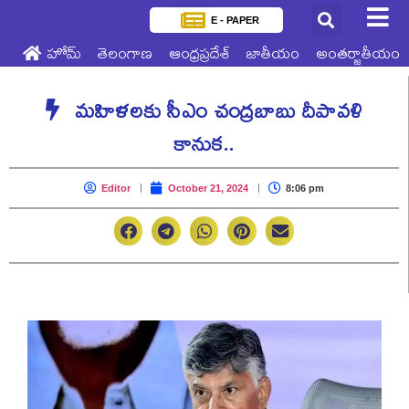
E - PAPER
హోమ్
తెలంగాణ
ఆంధ్రప్రదేశ్
జాతీయం
అంతర్జాతీయం
మహిళలకు సీఎం చంద్రబాబు దీపావళి
కానుక..
Editor
October 21, 2024
8:06 pm