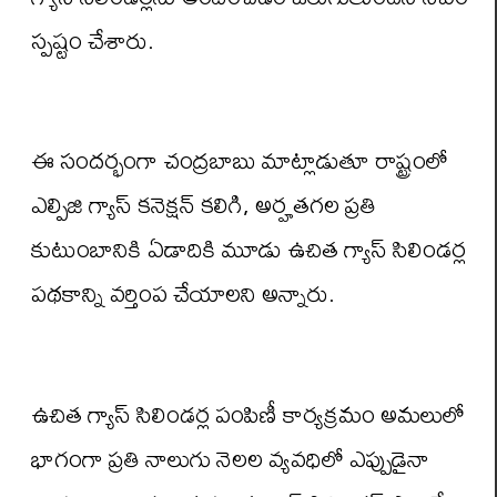
స్పష్టం చేశారు.
ఈ సందర్భంగా చంద్రబాబు మాట్లాడుతూ రాష్ట్రంలో
ఎల్పిజి గ్యాస్ కనెక్షన్ కలిగి, అర్హతగల ప్రతి
కుటుంబానికి ఏడాదికి మూడు ఉచిత గ్యాస్ సిలిండర్ల
పథకాన్ని వర్తింప చేయాలని అన్నారు.
ఉచిత గ్యాస్ సిలిండర్ల పంపిణీ కార్యక్రమం అమలులో
భాగంగా ప్రతి నాలుగు నెలల వ్యవధిలో ఎప్పుడైనా