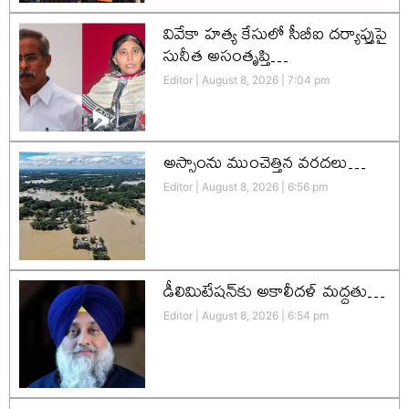
వివేకా హత్య కేసులో సీబీఐ దర్యాప్తుపై
సునీత అసంతృప్తి…
Editor
August 8, 2026
7:04 pm
అస్సాంను ముంచెత్తిన వరదలు…
Editor
August 8, 2026
6:56 pm
డీలిమిటేషన్‌కు అకాలీదళ్‌ మద్దతు…
Editor
August 8, 2026
6:54 pm