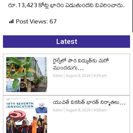
రూ.13,423 కోట్ల భారం పడుతుందని వివరించారు.
Post Views:
67
Latest
రైల్వేలో సౌర విద్యుత్‌కు మరో
ముందడుగు…
Editor
August 8, 2026
9:59 pm
యువతే వికసిత్‌ భారత్‌ నిర్మాతలు…
Editor
August 8, 2026
9:58 pm