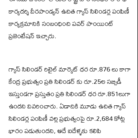
కార్యదర్శి వీరపాండ్యన్ ఉచిత గ్యాస్ సిలిండర్ల పంపిణీ
కార్యక్రమానికి సంబంధించి పవర్ పాంయింట్
ప్రజెంటేషన్ ఇచ్చారు.
గ్యాస్ సిలిండర్ రిటైల్ మార్కెట్ ధర రూ.876 లు కాగా
కేంద్ర ప్రభుత్వం ప్రతి సిలిండర్ కు రూ.25ల సబ్సిడీ
ఇస్తుండగా ప్రస్తుతం ప్రతి సిలిండర్ ధర రూ.851లుగా
ఉందని వివరించారు. ఏడాదికి మూడు ఉచిత గ్యాస్
సిలిండర్ల పంపిణీ వల్ల ప్రభుత్వంపై రూ.2,684 కోట్ల
భారం పడుతుందని, అదే ఐదేళ్ళకు కలిపి