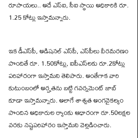
రూపాయ‌లు.. అదే ఎస్ఐ, సీఐ స్థాయి అధికారికి రూ.
1.25 కోట్లు ఇస్తామ‌న్నారు.
ఇక డీఎస్‌పీ, అడిష‌న‌ల్ ఎస్‌పీ, ఎస్‌పీలు వీర‌మ‌ర‌ణం
పొందితే రూ. 1.50కోట్లు, ఐపీఎస్‌ల‌కు రూ.2కోట్లు
ప‌రిహారంగా ఇస్తామ‌ని తెలిపారు. అంతేగాక వారి
కుటుంబంలో అర్హ‌త‌ను బ‌ట్టి గ‌వ‌ర్న‌మెంట్ జాబ్
కూడా ఇస్తామ‌న్నారు. అలాగే శాశ్వ‌త అంగ‌వైక‌ల్యం
పొందిన అధికారుల ర్యాంకు ఆధారంగా రూ.50ల‌క్ష‌ల
వ‌ర‌కు న‌ష్ట‌ప‌రిహారం ఇస్తామ‌ని వెల్ల‌డించారు.