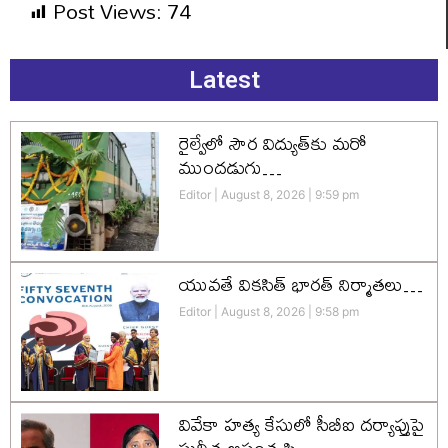
Post Views:
74
Latest
రైల్వేలో సౌర విద్యుత్‌కు మరో
ముందడుగు…
Editor
August 8, 2026
9:59 pm
యువతే వికసిత్‌ భారత్‌ నిర్మాతలు…
Editor
August 8, 2026
9:58 pm
వివేకా హత్య కేసులో సీబీఐ దర్యాప్తుపై