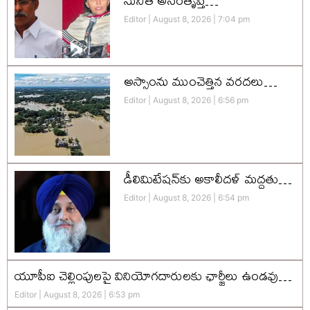
సునీత అసంతృప్తి…
Editor
August 8, 2026
7:04 pm
అస్సాంను ముంచెత్తిన వరదలు…
Editor
August 8, 2026
6:56 pm
డీలిమిటేషన్‌కు అకాలీదళ్‌ మద్దతు…
Editor
August 8, 2026
6:54 pm
యూపీఐ చెల్లింపులపై వినియోగదారులకు ఛార్జీలు ఉండవు…
Editor
August 8, 2026
6:53 pm