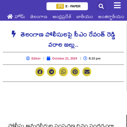
E - PAPER
హోమ్
తెలంగాణ
ఆంధ్రప్రదేశ్
జాతీయం
అంతర్జాతీయం
తెలంగాణ పోలీసుల‌పై సీఎం రేవంత్ రెడ్డి
వ‌రాల జ‌ల్లు..
Editor
October 21, 2024
8:10 pm
పోలీసు అమ‌ర‌వీరుల‌ సంస్మ‌ర‌ణ దినం సంద‌ర్భంగా