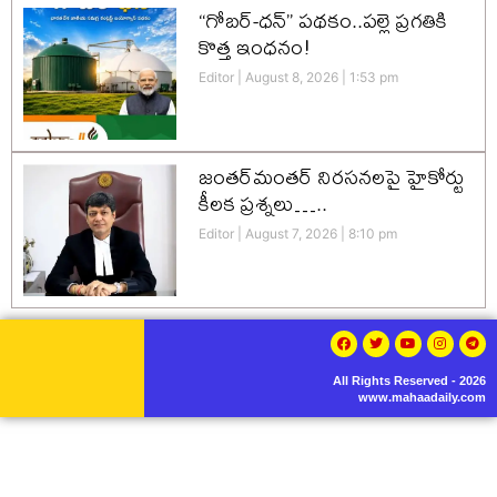
“గోబర్-ధన్” పథకం..పల్లె ప్రగతికి
కొత్త ఇంధనం!
Editor
August 8, 2026
1:53 pm
జంతర్‌మంతర్ నిరసనలపై హైకోర్టు
కీలక ప్రశ్నలు…..
Editor
August 7, 2026
8:10 pm
All Rights Reserved - 2026
www.mahaadaily.com