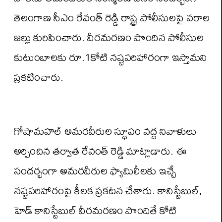
తెలంగాణ‌ సీఎం రేవంత్ రెడ్డి రాష్ట్ర పోలీసులపై వ‌రాల
జ‌ల్లు కురిపించారు. వీర‌మ‌ర‌ణం పొందిన పోలీసుల
కుటుంబాల‌కు రూ.1కోటి న‌ష్ట‌ప‌రిహారంగా ఇస్తామ‌ని
ప్ర‌క‌టించారు.
గోషామహల్ అమ‌ర‌వీరుల స్థూపం వ‌ద్ద నివాళులు
అర్పించిన త‌ర్వాత రేవంత్ రెడ్డి మాట్లాడారు. ఈ
సంద‌ర్భంగా అమ‌ర‌వీరుల ఫ్యామిలీల‌కు ఇచ్చే
న‌ష్ట‌ప‌రిహారంపై కీల‌క ప్ర‌క‌ట‌న చేశారు. కానిస్టేబుల్,
హెడ్ కానిస్టేబుల్ వీర‌మ‌ర‌ణం పొందితే కోటి