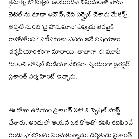
క్లైమాక్స్ లో సీక్వెల్ ఉంటుందనే విషయంతో పాటు
టైటిల్ ను కూడా అనౌన్స్ చేసి సర్ప్రైజ్ చేశారు మేకర్స్.
అప్పటి నుంచి ‘జై హనుమాన్‌’ ఎప్పుడు తెరపైకి
రాబోతోంది? నటీనటులు ఎవరు అనే విషయాలు
చర్చనీయాంశంగా మారాయి. తాజాగా ఈ మూవీ
గురించి సోషల్ మీడియా వేదికగా స్వయంగా డైరెక్టర్
ప్రశాంత్ వర్మ హింట్ ఇచ్చారు.
ఈ రోజు ఉదయం ప్రశాంత్ Xలో ఓ స్పెషల్ పోస్ట్
చేశారు. అందులో ఆయన ఒక కోతితో కలిసి కనిపించే
రెండు ఫోటోలను పంచుకున్నాడు. దర్శకుడు ప్రశాంత్