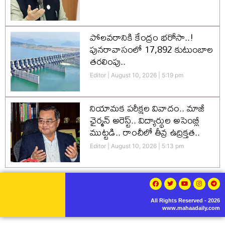
పోలవరానికి కేంద్రం భరోసా..!
పునరావాసంలో 17,892 కుటుంబాల
తరలింపు..
Editor
August 10, 2026
5:19 pm
నియామక పరీక్షల వివాదం.. మాజీ
ఛైర్మన్ అరెస్ట్.. విద్యార్థుల అసెంబ్లీ
ముట్టడి.. రాంచీలో తీవ్ర ఉద్రిక్తత..
Editor
August 10, 2026
5:13 pm
All Rights Reserved - 2026
www.mahaadaily.com