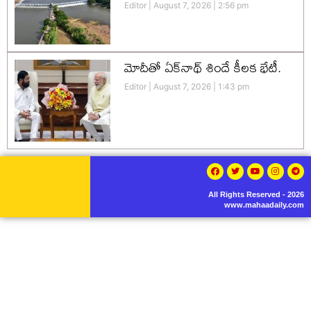
Editor
August 7, 2026
2:56 pm
మోదీతో ఏక్‌నాథ్ శిందే కీలక భేటీ.
Editor
August 7, 2026
1:43 pm
All Rights Reserved - 2026
www.mahaadaily.com