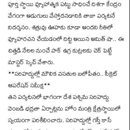
పూర్తి స్థాయి వ్యూహాత్మక పట్టు సాధించే దిశగా కేంద్రం
వేగంగా అడుగులు వేస్తోదనడానికి తాజా పర్యటనే
నిదర్శనం. శత్రువు ఊహకు కూడా అందని రీతిలో
వ్యూహరచన చేయడంలో దిట్ట అయిన అమిత్ షా.. ఈ
చిత్తడి నేలల నుంచే పాక్ ఉగ్ర కుట్రలకు చెక్ పెట్టే
మాస్టర్ స్కెచ్ వేశారు.
**సరిహద్దుల్లో మౌలిక వసతుల బలోపేతం.. సీక్రెట్
ఆపరేషన్ సమీక్ష**
తన పర్యటనలో భాగంగా దేశ పశ్చిమ సరిహద్దు
వెంబడి భద్రతా ఏర్పాట్లను హోం మంత్రి క్షేత్రస్థాయిలో
స్వయంగా పరిశీలించారు. సరిహద్దుల్లో గస్తీ కాసే