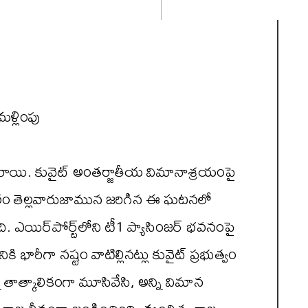
ళ్లింపు
ి చేరాయి. కువైట్ అంతర్జాతీయ విమానాశ్రయంపై
ుధవారం తెల్లవారుజామున జరిగిన ఈ ఘటనలో
న్నది. ఎయిర్‌పోర్ట్‌లోని టీ1 ప్యాసింజర్ భవనంపై
 భారీగా నష్టం వాటిల్లినట్లు కువైట్ ప్రభుత్వం
ి తాత్కాలికంగా మూసివేసి, అన్ని విమాన