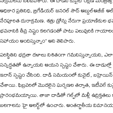
సర్వీసులను నిలిపివేశారు. ఈ దాడిని కువైట్ రక్షణ మంత్రిత్
అధికార ప్రతినిధి, బ్రిగేడియర్ జనరల్ సౌద్ అబ్దుల్‌అజీజ్ 
నేరపూరిత దురాక్రమణ. శత్రు డ్రోన్లు నేరుగా ప్రయాణికుల భవ
భవనానికి తీవ్ర నష్టం కలగడంతో పాటు పలువురికి గాయా
సహాయం అందిస్తున్నాం” అని తెలిపారు.
పరిస్థితిని భద్రతా దళాలు నిశితంగా గమనిస్తున్నాయని, ఎల
సన్నద్ధతతో ఉన్నాయని ఆయన స్పష్టం చేశారు. ఈ దాడుల్ల
ఇరాన్ స్పష్టం చేసింది. దాడి సమయంలో కువైట్, బహ్రెయిన
చేశాయి. ఫిబ్రవరిలో మొదలైన ఘర్షణల తర్వాత, ఇటీవలే కువైట
ప్రారంభమయ్యాయి. తాజా దాడితో గల్ఫ్‌లో మళ్లీ ఉద్రిక్తతలు
బలగాలను హై అలర్ట్‌లో ఉంచారు. అంతర్జాతీయ విమానయా