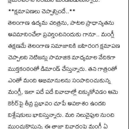
**క్షమాపణలు చెప్పాల్సిందే..**
తెలంగాణ ఉద్యమ చరిత్రను, పాటల ప్రాధాన్యతను
అవమానించేలా ప్రవర్తించినందుకు గానూ.. మంగ్లీ
తక్షణమే తెలంగాణ సమాజానికి బహిరంగ క్షమాపణ
చెప్పాలని నెటిజన్లు సామాజిక మాధ్యమాల వేదికగా
ముక్తకంఠంతో డిమాండ్ చేస్తున్నారు. తన గాత్రంతో
ఎంతో మంది అభిమానులను సంపాదించుకున్న
మంగ్లీ, ఇలా పదే పదే వివాదాల్లో చిక్కుకోవడం ఆమె
కెరీర్‌పై తీవ్ర ప్రభావం చూపే అవకాశం ఉందని
విశ్లేషకులు భావిస్తున్నారు. మరి నలువైపుల నుంచి
ముంచుకొస్తున్న ఈ తాజా వివాదంపై మంగ్లీ ఏ