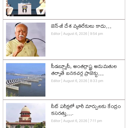
జెన్-జీ దేశ వ్యతిరేకులు కాదు…
Editor
August 6, 2026
9:54 pm
సీడబ్ల్యూసీ, అంతర్రాష్ట్ర అనుమతుల
తర్వాతే బనకచర్ల ప్రాజెక్టు…
Editor
August 6, 2026
8:33 pm
నీట్ పరీక్షలో భారీ మార్పులకు కేంద్రం
కసరత్తు….
Editor
August 6, 2026
7:11 pm