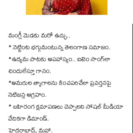
మంగ్లీ మెడకు మరో ఉచ్చు..
* నెట్టింట భగ్గుమంటున్న తెలంగాణ సమాజం.
*ఉద్యమ పాటకు అపహాస్యం.. ఐటెం సాంగ్‌లా
చిందులేస్తూ గానం.
*అమరుల త్యాగాలను కించపరిచేలా ప్రవర్తనపై
నెటిజన్ల ఆగ్రహం.
* బహిరంగ క్షమాపణలు చెప్పాలని సోషల్ మీడియా
వేదికగా డిమాండ్.
హైదరాబాద్, మహా.