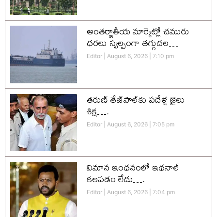
అంతర్జాతీయ మార్కెట్లో చమురు
ధరలు స్వల్పంగా తగ్గుదల…
Editor
August 6, 2026
7:10 pm
తరుణ్ తేజ్‌పాల్‌కు పదేళ్ల జైలు
శిక్ష….
Editor
August 6, 2026
7:05 pm
విమాన ఇంధనంలో ఇథనాల్
కలపడం లేదు….
Editor
August 6, 2026
7:04 pm