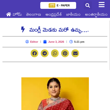
E - PAPER
హోమ్
తెలంగాణ
ఆంధ్రప్రదేశ్
జాతీయం
అంతర్జాతీయం
మంగ్లీ మెడకు మరో ఉచ్చు….
Editor
June 3, 2026
5:21 pm