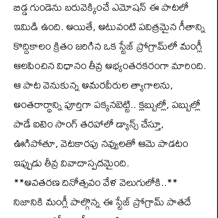
బిడ్డ గుండెను బరువెక్కించే ఎమోషన్ ఈ పాటలో
ఇమిడి ఉంది. అయితే, అటువంటి పవిత్రమైన గీతాన్ని
కొద్దికాలం క్రితం జరిగిన ఒక స్టేజ్ ప్రోగ్రామ్‌లో మంగ్లీ
ఆలపించిన విధానం తీవ్ర అభ్యంతరకరంగా మారింది.
ఆ పాట వెనుకున్న అమరవీరుల త్యాగాలను,
అంతరార్థాన్ని పూర్తిగా పక్కనబెట్టి.. క్లబ్బుల్లో, పబ్బుల్లో
పాడే ఐటెం సాంగ్ తరహాలో డ్యాన్స్ చేస్తూ,
ఊగిపోతూ, వెటకారపు నవ్వులతో ఆమె పాడటం
ఇప్పుడు తీవ్ర వివాదాస్పదమైంది.
**అవతరణ దినోత్సవం వేళ వెలుగులోకి..**
నిజానికి మంగ్లీ పాల్గొన్న ఈ స్టేజ్ ప్రోగ్రామ్ పాతదే