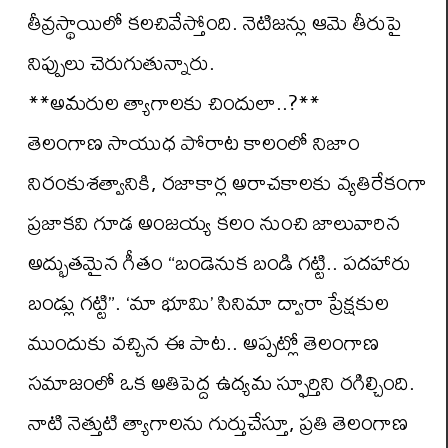
తీవ్రస్థాయిలో కలచివేస్తోంది. నెటిజన్లు ఆమె తీరుపై
నిప్పులు చెరుగుతున్నారు.
**అమరుల త్యాగాలకు చిందులా..?**
తెలంగాణ సాయుధ పోరాట కాలంలో నిజాం
నిరంకుశత్వానికి, రజాకార్ల అరాచకాలకు వ్యతిరేకంగా
ప్రజాకవి గూడ అంజయ్య కలం నుంచి జాలువారిన
అద్భుతమైన గీతం “బండెనుక బండి గట్టి.. పదహారు
బండ్లు గట్టి”. ‘మా భూమి’ సినిమా ద్వారా ప్రేక్షకుల
ముందుకు వచ్చిన ఈ పాట.. అప్పట్లో తెలంగాణ
సమాజంలో ఒక అతిపెద్ద ఉద్యమ స్ఫూర్తిని రగిల్చింది.
నాటి నెత్తుటి త్యాగాలను గుర్తుచేస్తూ, ప్రతి తెలంగాణ