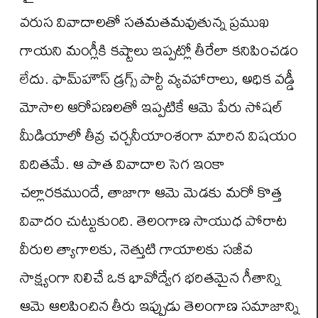
వరుస వివాదాలతో సతమతమవుతున్న ప్రముఖ
గాయని మంగ్లీకి కష్టాలు ఇప్పట్లో తీరేలా కనిపించడం
లేదు. ఫామ్‌హౌస్ డ్రగ్స్ పార్టీ వ్యవహారాలు, అధిక వడ్డీ
మోసాల ఆరోపణలతో ఇప్పటికే ఆమె పేరు సోషల్
మీడియాలో తీవ్ర చర్చనీయాంశంగా మారిన విషయం
విదితమే. ఆ పాత వివాదాల సెగ ఇంకా
చల్లారకముందే, తాజాగా ఆమె మెడకు మరో కొత్త
వివాదం చుట్టుకుంది. తెలంగాణ సాయుధ పోరాట
వీరుల త్యాగాలకు, నెత్తుటి గాయాలకు సజీవ
సాక్ష్యంగా నిలిచే ఒక భావోద్వేగ భరితమైన గీతాన్ని
ఆమె ఆలపించిన తీరు ఇప్పుడు తెలంగాణ సమాజాన్ని