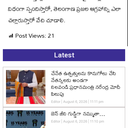
విధంగా స్పందిస్తారో, తెలంగాణ ప్రజల ఆగ్రహాన్ని ఎలా
చల్లారుస్తారో వేచి చూడాలి.
Post Views:
21
Latest
చేనేత ఉత్పత్తులను కొనుగోలు చేసి
నేతన్నలకు అండగా
నిలవండి:ప్రధానమంత్రి నరేంద్ర మోదీ
పిలుపు
Editor
August 6, 2026
11:11 pm
జెన్‌ జీని గుడ్డిగా నమ్ముతా…
Editor
August 6, 2026
11:10 pm