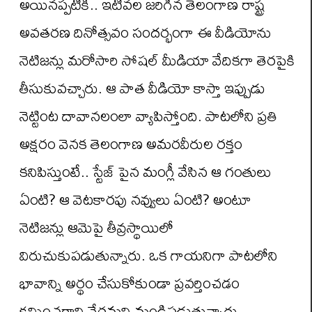
అయినప్పటికీ.. ఇటీవల జరిగిన తెలంగాణ రాష్ట్ర
అవతరణ దినోత్సవం సందర్భంగా ఈ వీడియోను
నెటిజన్లు మరోసారి సోషల్ మీడియా వేదికగా తెరపైకి
తీసుకువచ్చారు. ఆ పాత వీడియో కాస్తా ఇప్పుడు
నెట్టింట దావానలంలా వ్యాపిస్తోంది. పాటలోని ప్రతి
అక్షరం వెనక తెలంగాణ అమరవీరుల రక్తం
కనిపిస్తుంటే.. స్టేజ్ పైన మంగ్లీ వేసిన ఆ గంతులు
ఏంటి? ఆ వెటకారపు నవ్వులు ఏంటి? అంటూ
నెటిజన్లు ఆమెపై తీవ్రస్థాయిలో
విరుచుకుపడుతున్నారు. ఒక గాయనిగా పాటలోని
భావాన్ని అర్థం చేసుకోకుండా ప్రవర్తించడం
క్షమించరాని నేరమని మండిపడుతున్నారు.