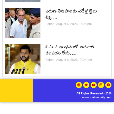
తరుణ్ తేజ్‌పాల్‌కు పదేళ్ల జైలు
శిక్ష….
Editor
August 6, 2026
7:05 pm
విమాన ఇంధనంలో ఇథనాల్
కలపడం లేదు….
Editor
August 6, 2026
7:04 pm
All Rights Reserved - 2026
www.mahaadaily.com