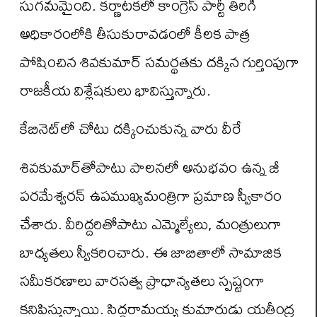
సుగమమైంది. కర్ణాటకలో కాంగ్రెస్ పార్టీ తిరిగి
అధికారంలోకి తీసుకురావడంలో కీలక పాత్ర
పోషించిన శివకుమార్ సమర్థతకు దక్కిన గుర్తింపుగా
రాజకీయ విశ్లేషకులు భావిస్తున్నారు.
కేబినెట్‌లో చోటు దక్కించుకున్న వారు వీరే
శివకుమార్‌తోపాటు పాలనలో అనుభవం ఉన్న జీ
పరమేశ్వరన్‌ ఉపముఖ్యమంత్రిగా ప్రమాణ స్వీకారం
చేశారు. వీరిద్దరితోపాటు ఎమ్మెల్యేలు, మంత్రులుగా
బాధ్యతలు స్వీకరించారు. ఈ జాబితాలో సామాజిక
సమీకరణాలు వారసత్వ ప్రాధాన్యతలు స్పష్టంగా
కనిపిస్తున్నాయి. సిద్ధరామయ్య కుమారుడు యతీంద్ర