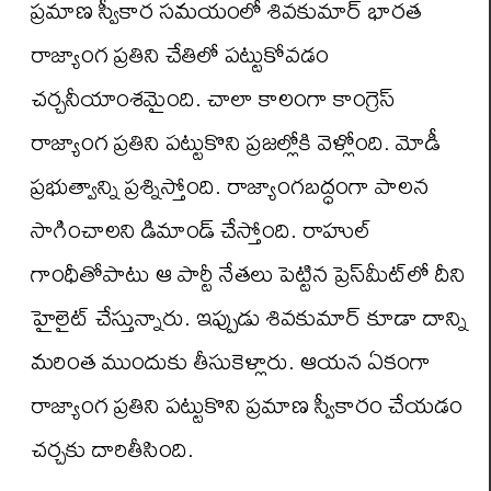
ప్రమాణ స్వీకార సమయంలో శివకుమార్ భారత
రాజ్యాంగ ప్రతిని చేతిలో పట్టుకోవడం
చర్చనీయాంశమైంది. చాలా కాలంగా కాంగ్రెస్‌
రాజ్యాంగ ప్రతిని పట్టుకొని ప్రజల్లోకి వెళ్లోంది. మోడీ
ప్రభుత్వాన్ని ప్రశ్నిస్తోంది. రాజ్యాంగబద్ధంగా పాలన
సాగించాలని డిమాండ్ చేస్తోంది. రాహుల్
గాంధీతోపాటు ఆ పార్టీ నేతలు పెట్టిన ప్రెస్‌మీట్‌లో దీని
హైలైట్ చేస్తున్నారు. ఇప్పుడు శివకుమార్ కూడా దాన్ని
మరింత ముందుకు తీసుకెళ్లారు. ఆయన ఏకంగా
రాజ్యాంగ ప్రతిని పట్టుకొని ప్రమాణ స్వీకారం చేయడం
చర్చకు దారితీసింది.