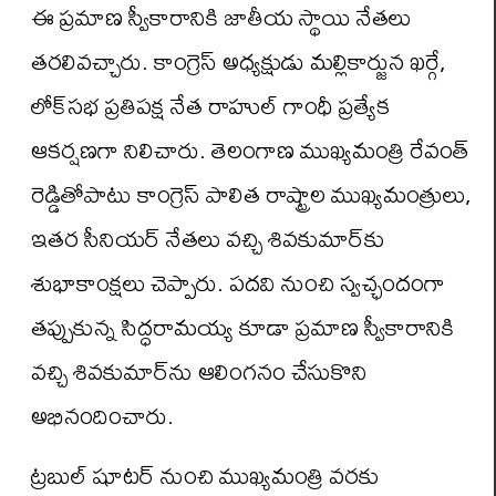
ఈ ప్రమాణ స్వీకారానికి జాతీయ స్థాయి నేతలు
తరలివచ్చారు. కాంగ్రెస్ అధ్యక్షుడు మల్లికార్జున ఖర్గే,
లోక్‌సభ ప్రతిపక్ష నేత రాహుల్ గాంధీ ప్రత్యేక
ఆకర్షణగా నిలిచారు. తెలంగాణ ముఖ్యమంత్రి రేవంత్‌
రెడ్డితోపాటు కాంగ్రెస్ పాలిత రాష్ట్రాల ముఖ్యమంత్రులు,
ఇతర సీనియర్ నేతలు వచ్చి శివకుమార్‌కు
శుభాకాంక్షలు చెప్పారు. పదవి నుంచి స్వచ్ఛందంగా
తప్పుకున్న సిద్ధరామయ్య కూడా ప్రమాణ స్వీకారానికి
వచ్చి శివకుమార్‌ను ఆలింగనం చేసుకొని
అభినందించారు.
ట్రబుల్ షూటర్ నుంచి ముఖ్యమంత్రి వరకు