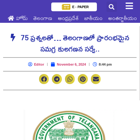
E - PAPER
హోమ్
తెలంగాణ
ఆంధ్రప్రదేశ్
జాతీయం
అంతర్జాతీయం
75 ప్రశ్నలతో… తెలంగాణలో ప్రారంభమైన
సమగ్ర కులగణన సర్వే..
Editor
November 6, 2024
8:44 pm