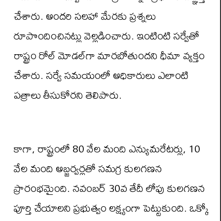
చేశారు. అందరి సలహా మేరకు ప్రశ్నలు
రూపొందించినట్లు వెల్లడించారు. ఇంటింటి సర్వేతో
రాష్ట్రం రోల్ మోడల్‌గా మారబోతుందని ధీమా వ్యక్తం
చేశారు. సర్వే సమయంలో అధికారులు ఎలాంటి
పత్రాలు తీసుకోరని తెలిపారు.
కాగా, రాష్ట్రంలో 80 వేల మంది ఎన్యుమరేటర్లు, 10
వేల మంది అబ్జర్వర్లతో సమగ్ర కులగణన
ప్రారంభమైంది. నవంబర్ 30వ తేదీ లోపు కులగణన
పూర్తి చేయాలని ప్రభుత్వం లక్ష్యంగా పెట్టుకుంది. ఒక్కో