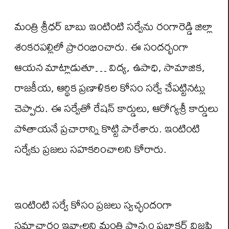
మంత్రి శ్రీధర్ బాబు ఇంటింటి సర్వేను రంగారెడ్డి జిల్లా
శంకరపల్లిలో ప్రారంభించారు. ఈ సందర్భంగా
ఆయన మాట్లాడుతూ… విద్య, ఉపాధి, సామాజిక,
రాజకీయ, ఆర్థిక ప్రణాళికల కోసం సర్వే చేపట్టినట్లు
చెప్పారు. ఈ సర్వేతో రేషన్ కార్డులు, ఆరోగ్యశ్రీ కార్డులు
పోతాయనే ప్రచారాన్ని కొట్టి పారేశారు. ఇంటింటి
సర్వేకు ప్రజలు సహకరించాలని కోరారు.
ఇంటింటి సర్వే కోసం ప్రజలు స్వచ్ఛందంగా
సమాచారం ఇవ్వాలని మంత్రి పొన్నం ప్రభాకర్ విజ్ఞప్తి