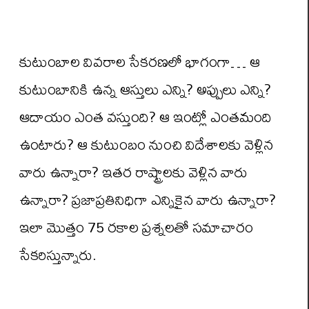
కుటుంబాల వివరాల సేకరణలో భాగంగా… ఆ
కుటుంబానికి ఉన్న ఆస్తులు ఎన్ని? అప్పులు ఎన్ని?
ఆదాయం ఎంత వస్తుంది? ఆ ఇంట్లో ఎంతమంది
ఉంటారు? ఆ కుటుంబం నుంచి విదేశాలకు వెళ్లిన
వారు ఉన్నారా? ఇతర రాష్ట్రాలకు వెళ్లిన వారు
ఉన్నారా? ప్రజాప్రతినిధిగా ఎన్నికైన వారు ఉన్నారా?
ఇలా మొత్తం 75 రకాల ప్రశ్నలతో సమాచారం
సేకరిస్తున్నారు.