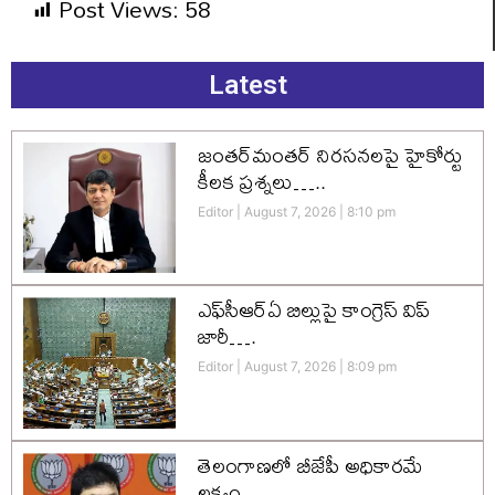
Post Views:
58
Latest
జంతర్‌మంతర్ నిరసనలపై హైకోర్టు
కీలక ప్రశ్నలు…..
Editor
August 7, 2026
8:10 pm
ఎఫ్‌సీఆర్‌ఏ బిల్లుపై కాంగ్రెస్ విప్
జారీ….
Editor
August 7, 2026
8:09 pm
తెలంగాణలో బీజేపీ అధికారమే
లక్ష్యం…