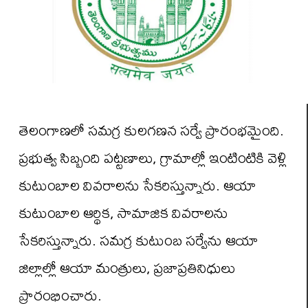
తెలంగాణలో సమగ్ర కులగణన సర్వే ప్రారంభమైంది.
ప్రభుత్వ సిబ్బంది పట్టణాలు, గ్రామాల్లో ఇంటింటికి వెళ్లి
కుటుంబాల వివరాలను సేకరిస్తున్నారు. ఆయా
కుటుంబాల ఆర్థిక, సామాజిక వివరాలను
సేకరిస్తున్నారు. సమగ్ర కుటుంబ సర్వేను ఆయా
జిల్లాల్లో ఆయా మంత్రులు, ప్రజాప్రతినిధులు
ప్రారంభించారు.