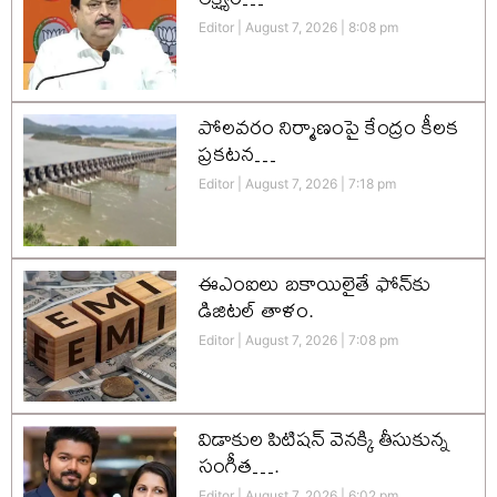
Editor
August 7, 2026
8:08 pm
పోలవరం నిర్మాణంపై కేంద్రం కీలక
ప్రకటన…
Editor
August 7, 2026
7:18 pm
ఈఎంఐలు బకాయిలైతే ఫోన్‌కు
డిజిటల్ తాళం.
Editor
August 7, 2026
7:08 pm
విడాకుల పిటిషన్ వెనక్కి తీసుకున్న
సంగీత….
Editor
August 7, 2026
6:02 pm