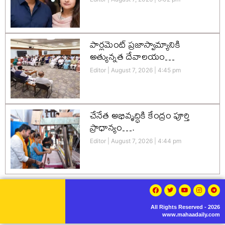
పార్లమెంట్ ప్రజాస్వామ్యానికి
అత్యున్నత దేవాలయం…
Editor
August 7, 2026
4:45 pm
చేనేత అభివృద్ధికి కేంద్రం పూర్తి
ప్రాధాన్యం….
Editor
August 7, 2026
4:44 pm
All Rights Reserved - 2026
www.mahaadaily.com