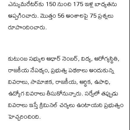
ఎన్యుమరేటర్‌కు 150 నుంచి 175 ఇళ్ల బాధ్యతను
అప్పగించారు. మొత్తం 56 అంశాలపై 75 ప్రశ్నలు
రూపొందించారు.
కుటుంబ సభ్యుల ఆధార్ నెంబర్, విద్య, ఆరోగ్యస్థితి,
రాజకీయ నేపథ్యం, ప్రభుత్వ పథకాలు అందుకున్న
వివరాలు, సామాజిక, రాజకీయ, ఆర్థిక, ఉపాధి,
ఉద్యోగ వివరాలు తీసుకోనున్నారు. సర్వేలో తప్పుడు
వివరాలు ఇస్తే క్రిమినల్ చర్యలు ఉంటాయని ప్రభుత్వం
హెచ్చరించింది.