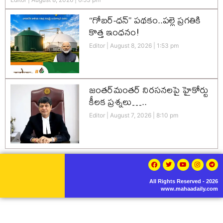
“గోబర్-ధన్” పథకం..పల్లె ప్రగతికి
కొత్త ఇంధనం!
Editor
August 8, 2026
1:53 pm
జంతర్‌మంతర్ నిరసనలపై హైకోర్టు
కీలక ప్రశ్నలు…..
Editor
August 7, 2026
8:10 pm
All Rights Reserved - 2026
www.mahaadaily.com