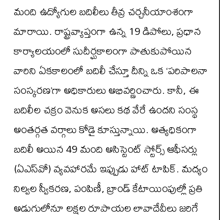
మంది ఉద్యోగుల బదిలీలు తీవ్ర చర్చనీయాంశంగా
మారాయి. రాష్ట్రవ్యాప్తంగా ఉన్న 19 డిపోలు, ప్రధాన
కార్యాలయంలో సుదీర్ఘకాలంగా పాతుకుపోయిన
వారిని ఏకకాలంలో బదిలీ చేస్తూ దీన్ని ఒక ‘పరిపాలనా
సంస్కరణ’గా అధికారులు అభివర్ణించారు. కానీ, ఈ
బదిలీల చక్రం వెనుక అసలు కథ వేరే ఉందని సంస్థ
అంతర్గత వర్గాలు కోడై కూస్తున్నాయి. అత్యధికంగా
బదిలీ అయిన 49 మంది అసిస్టెంట్ స్టోర్స్ ఆఫీసర్లు
(ఏఎస్‌వో) వ్యవహారమే ఇప్పుడు హాట్ టాపిక్. మద్యం
నిల్వల స్వీకరణ, పంపిణీ, బ్రాండ్ కేటాయింపుల్లో ప్రతి
అడుగులోనూ లక్షల రూపాయల లావాదేవీలు జరిగే