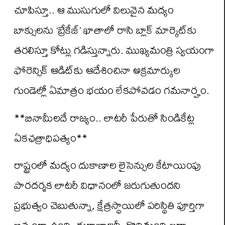
చూపిస్తూ.. ఆ ముసుగులో విలువైన మద్యం
బాక్సులను ‘బ్రేకేజ్’ ఖాతాలో రాసి బ్లాక్ మార్కెట్‌కు
తరలిస్తూ కోట్లు గడిస్తున్నారు. ముఖ్యమంత్రి స్వయంగా
ఫోరెన్సిక్ ఆడిట్‌కు ఆదేశించినా అక్రమార్కుల
గుండెల్లో ఏమాత్రం భయం లేకపోవడం గమనార్హం.
**బినామీలదే రాజ్యం.. లాటరీ పేరుతో సిండికేట్ల
ఏకఛత్రాధిపత్యం**
రాష్ట్రంలో మద్యం దుకాణాల లైసెన్సుల కేటాయింపు
పారదర్శక లాటరీ విధానంలో జరుగుతుందని
ప్రభుత్వం చెబుతున్నా, క్షేత్రస్థాయిలో పరిస్థితి పూర్తిగా