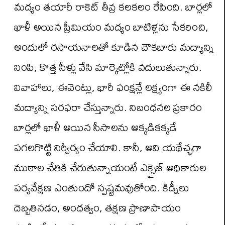
మద్యం తయారీ రాకెట్ తీవ్ర కలకలం రేపింది. బార్లలో
ఖాళీ అయిన ప్రీమియం మద్యం బాటిళ్లను సేకరించి,
అందులో రసాయనాలతో కూడిన చౌకబారు మద్యాన్ని
నింపి, కొత్త సీళ్లు వేసి మార్కెట్లోకి వదులుతున్నారు.
వివాహాలు, ఈవెంట్లు, భారీ ఫంక్షన్లే లక్ష్యంగా ఈ నకిలీ
మద్యాన్ని సరఫరా చేస్తున్నారు. నిబంధనల ప్రకారం
బార్లలో ఖాళీ అయిన సీసాలను అక్కడికక్కడే
పగలగొట్టి నిర్వీర్యం చేయాలి. కానీ, అవి యథేచ్ఛగా
ముఠాల చేతికి చేరుతున్నాయంటే ఎక్సైజ్ అధికారుల
పర్యవేక్షణ ఎంతుందో స్పష్టమవుతోంది. కిడ్నీలు
దెబ్బతినడం, అంధత్వం, తక్షణ ప్రాణాపాయం