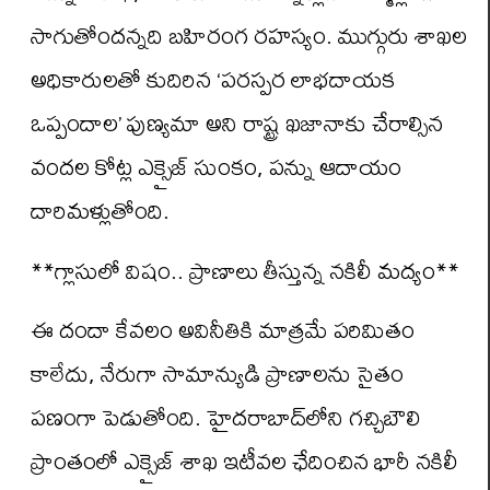
సాగుతోందన్నది బహిరంగ రహస్యం. ముగ్గురు శాఖల
అధికారులతో కుదిరిన ‘పరస్పర లాభదాయక
ఒప్పందాల’ పుణ్యమా అని రాష్ట్ర ఖజానాకు చేరాల్సిన
వందల కోట్ల ఎక్సైజ్ సుంకం, పన్ను ఆదాయం
దారిమళ్లుతోంది.
**గ్లాసులో విషం.. ప్రాణాలు తీస్తున్న నకిలీ మద్యం**
ఈ దందా కేవలం అవినీతికి మాత్రమే పరిమితం
కాలేదు, నేరుగా సామాన్యుడి ప్రాణాలను సైతం
పణంగా పెడుతోంది. హైదరాబాద్‌లోని గచ్చిబౌలి
ప్రాంతంలో ఎక్సైజ్ శాఖ ఇటీవల ఛేదించిన భారీ నకిలీ