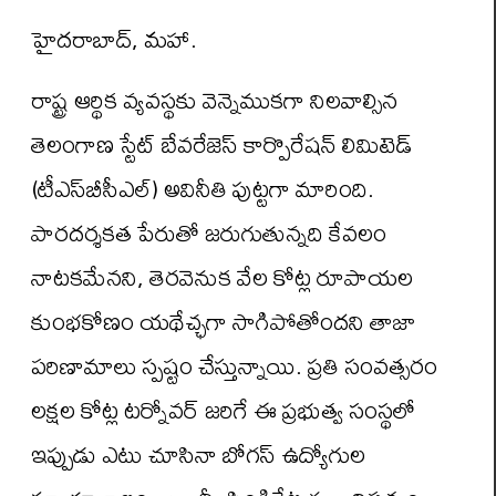
హైదరాబాద్, మహా.
రాష్ట్ర ఆర్థిక వ్యవస్థకు వెన్నెముకగా నిలవాల్సిన
తెలంగాణ స్టేట్ బేవరేజెస్ కార్పొరేషన్ లిమిటెడ్
(టీఎస్‌బీసీఎల్) అవినీతి పుట్టగా మారింది.
పారదర్శకత పేరుతో జరుగుతున్నది కేవలం
నాటకమేనని, తెరవెనుక వేల కోట్ల రూపాయల
కుంభకోణం యథేచ్ఛగా సాగిపోతోందని తాజా
పరిణామాలు స్పష్టం చేస్తున్నాయి. ప్రతి సంవత్సరం
లక్షల కోట్ల టర్నోవర్ జరిగే ఈ ప్రభుత్వ సంస్థలో
ఇప్పుడు ఎటు చూసినా బోగస్ ఉద్యోగుల