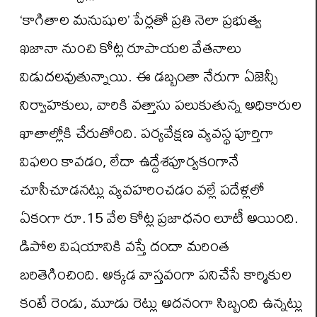
‘కాగితాల మనుషుల’ పేర్లతో ప్రతి నెలా ప్రభుత్వ
ఖజానా నుంచి కోట్ల రూపాయల వేతనాలు
విడుదలవుతున్నాయి. ఈ డబ్బంతా నేరుగా ఏజెన్సీ
నిర్వాహకులు, వారికి వత్తాసు పలుకుతున్న అధికారుల
ఖాతాల్లోకి చేరుతోంది. పర్యవేక్షణ వ్యవస్థ పూర్తిగా
విఫలం కావడం, లేదా ఉద్దేశపూర్వకంగానే
చూసీచూడనట్లు వ్యవహరించడం వల్లే పదేళ్లలో
ఏకంగా రూ.15 వేల కోట్ల ప్రజాధనం లూటీ అయింది.
డిపోల విషయానికి వస్తే దందా మరింత
బరితెగించింది. అక్కడ వాస్తవంగా పనిచేసే కార్మికుల
కంటే రెండు, మూడు రెట్లు అదనంగా సిబ్బంది ఉన్నట్లు