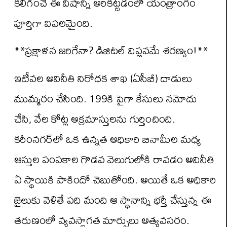
కలిగించే ఈ విషాన్ని అరికట్టడంలో యంత్రాంగం
పూర్తిగా విఫలమైంది.
**ప్రక్షాళన జరిగేనా? డిజిటల్ విప్లవమే శరణ్యం!**
ఇటీవల అవినీతి నిరోధక శాఖ (ఏసీబీ) దాడులు
ముమ్మరం చేసింది. 199కి పైగా కేసులు నమోదు
చేసి, వేల కోట్ల అక్రమాస్తులను గుర్తించింది.
కరీంనగర్‌లో ఒక ఉన్నత అధికారి బినామీల మధ్య
ఆస్తుల పంపకాల గొడవ వెలుగులోకి రావడం అవినీతి
ఏ స్థాయికి పాకిందో చెబుతోంది. అయితే ఒక అధికారి
జైలుకు వెళితే పది మంది ఆ స్థానాన్ని భర్తీ చేస్తున్న ఈ
తరుణంలో వ్యవస్థాగత మార్పులు అత్యవసరం.