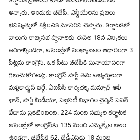
అన్నారు. ఇందుకు బీజేపీ, ఎన్డీయేలను ప్రజలు
భవిష్యత్తులో శిక్షించక మానరని చెప్పారు. కర్ణాటకలో
నాలుగు రాజ్యసభ స్థానాలకు ఈనెల 18న ఎన్నికలు
జరగాల్సిండగా, అసెంబ్లీలో సంఖ్యాబలం ఆధారంగా 3
సీట్లను కాంగ్రెస్, ఒక సీటు బీజేపీకి సునాయాసంగా
గెలుచుకోగలవు. కాంగ్రెస్ పార్టీ తమ అభ్యర్థులుగా
మల్లికార్జున్ ఖర్గే, ఏఐసీసీ కార్యదర్శి మన్సూర్ అలీ
ఖాన్, పార్టీ మీడీయా, పబ్లిసిటీ విభాగం చైర్మన్ పవన్
ఖేడాను ప్రకటించింది. 224 మంది సభ్యుల కర్ణాటక
అసెంబ్లీలో కాంగ్రెస్‌కు 135 మంది ఎమ్మెల్యేల బలం
ఉండగా, బీజేపీకి 62, జేడీఎస్‌కు 18 మంది