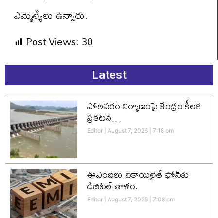
ఎమ్మెల్యేలు ఉన్నారు.
Post Views:
30
Latest
పోలవరం నిర్మాణంపై కేంద్రం కీలక
ప్రకటన…
Editor
August 7, 2026
7:18 pm
ఈఎంఐలు బకాయిలైతే ఫోన్‌కు
డిజిటల్ తాళం.
Editor
August 7, 2026
7:08 pm