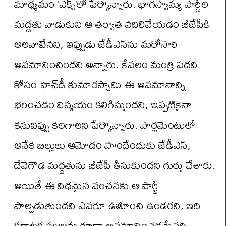
మాధ్యమం ‘ఎక్స్’లో పేర్కొన్నారు. భాగస్వామ్య పార్టీల
మద్దతు వాడుకుని ఆ తర్వాత వదిలివేయడం బీజేపీకి
అలవాటేనని, ఇప్పుడు జేడీఎస్‌ను మరోసారి
అవమానించిందని అన్నారు. కేవలం మంత్రి పదవి
కోసం హెచ్‌డీ కుమారస్వామి ఈ అవమానాన్ని
భరించడం విస్మయం కలిగిస్తుందని, ఇప్పటికైనా
కనువిప్పు కలగాలని పేర్కొన్నారు. పార్లమెంటులో
అనేక బిల్లులు ఆమోదం పొందేందుకు జేడీఎస్,
దేవెగౌడ మద్దతును బీజేపీ తీసుకుందని గుర్తు చేశారు.
అయితే ఈ విధమైన వంచనకు ఆ పార్టీ
పాల్పడుతుందని ఎవరూ ఊహించి ఉండరని, ఇది
కర్ణాటక ప్రజలను కూడా అవమానించడమేనని