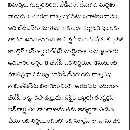
విమర్శలు గుప్పించింది. జేడీఎస్, దేవెగౌడ మద్దతు
వాడుకుని చివరకు రాజ్యసభ సీటు నిరాకరించారని,
ఇది జేడీఎస్‌కు మాత్రమే కాకుండా కర్ణాటక ప్రజలకు
జరిగిన అవమానమని ఆ పార్టీ సీనియర్ నేత, కర్ణాటక
కాంగ్రెస్ ఇన్‌చార్జి రణ్‌దీప్ సూర్జేవాలా విమర్శించారు.
ఆదివారం అర్ధరాత్రి బీజేపీ ఒక నిర్ణయం తీసుకుంది.
మాజీ ప్రధానమంత్రి హెచ్‌డీ దేవెగౌడకు రాజ్యసభ
నామినేషన్‌ను నిరాకరించింది. ఆయనకు బదులుగా
బీజేపీ రాష్ట్ర ఉపాధ్యక్షుడు, డిస్ట్రిక్ బిల్డింగ్ కన్‌స్ట్రక్షన్
ఇన్‌చార్జి ఎం.నాగరాజును తమ అభ్యర్థిగా ఎంపిక
చేయాలని నిర్ణయించింది’ అని సూర్జేవాలా సామాజిక