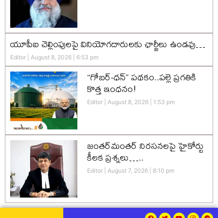
యూపీఐ చెల్లింపులపై వినియోగదారులకు ఛార్జీలు ఉండవు…
Editor
August 8, 2026
6:53 pm
“గోబర్-ధన్” పథకం..పల్లె ప్రగతికి
కొత్త ఇంధనం!
Editor
August 8, 2026
1:53 pm
జంతర్‌మంతర్ నిరసనలపై హైకోర్టు
కీలక ప్రశ్నలు…..
Editor
August 7, 2026
8:10 pm