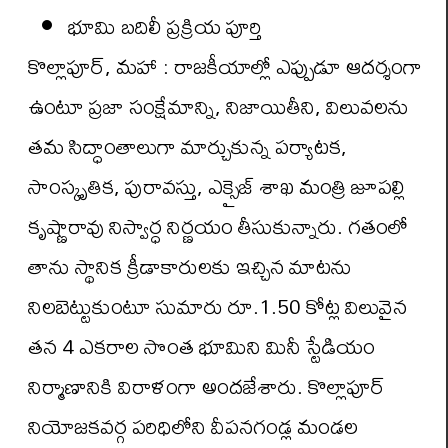
భూమి బదిలీ ప్రక్రియ పూర్తి
కొల్లాపూర్, మహా : రాజకీయాల్లో ఎప్పుడూ ఆదర్శంగా
ఉంటూ ప్రజా సంక్షేమాన్ని, నిజాయితీని, విలువలను
తమ సిద్ధాంతాలుగా మార్చుకున్న ప‌ర్యాట‌క‌,
సాంస్కృతిక, పురావ‌స్తు, ఎక్సైజ్ శాఖ మంత్రి జూప‌ల్లి
కృష్ణారావు నిస్వార్ధ నిర్ణ‌యం తీసుకున్నారు. గతంలో
తాను స్థానిక క్రీడాకారులకు ఇచ్చిన మాటను
నిలబెట్టుకుంటూ సుమారు రూ.1.50 కోట్ల విలువైన
తన 4 ఎకరాల సొంత భూమిని మినీ స్టేడియం
నిర్మాణానికి విరాళంగా అందజేశారు. కొల్లాపూర్
నియోజకవర్గ పరిధిలోని వీపనగండ్ల మండల