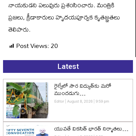
నాయకుడని ప‌లువురు ప్ర‌శంసించారు. మంత్రికి
ప్రజలు, క్రీడాకారులు హృదయపూర్వక కృతజ్ఞతలు
తెలిపారు.
Post Views:
20
Latest
రైల్వేలో సౌర విద్యుత్‌కు మరో
ముందడుగు…
Editor
August 8, 2026
9:59 pm
యువతే వికసిత్‌ భారత్‌ నిర్మాతలు…