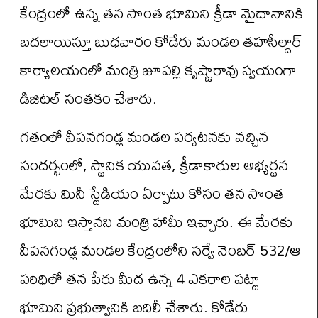
కేంద్రంలో ఉన్న తన సొంత భూమిని క్రీడా మైదానానికి
బదలాయిస్తూ బుధవారం కోడేరు మండల తహసీల్దార్‌
కార్యాలయంలో మంత్రి జూపల్లి కృష్ణారావు స్వయంగా
డిజిటల్ సంతకం చేశారు.
గతంలో వీపనగండ్ల మండల పర్యటనకు వచ్చిన
సందర్భంలో, స్థానిక యువత, క్రీడాకారుల అభ్యర్థన
మేరకు మినీ స్టేడియం ఏర్పాటు కోసం తన సొంత
భూమిని ఇస్తానని మంత్రి హామీ ఇచ్చారు. ఈ మేరకు
వీపనగండ్ల మండల కేంద్రంలోని సర్వే నెంబర్ 532/ఆ
పరిధిలో తన పేరు మీద ఉన్న 4 ఎకరాల పట్టా
భూమిని ప్రభుత్వానికి బదిలీ చేశారు. కోడేరు