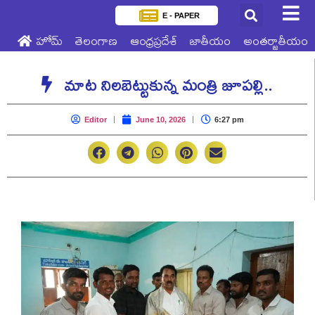
E - PAPER
హోమ్
తెలంగాణ
ఆంధ్రప్రదేశ్
జాతీయం
అంతర్జాతీయం
మాట నిలబెట్టుకున్న మంత్రి జూపల్లి..
Editor
June 10, 2026
6:27 pm