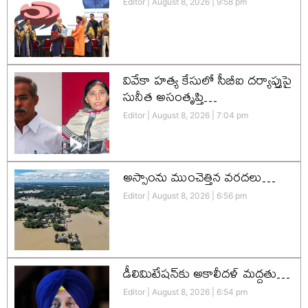
Editor
August 8, 2026
9:58 pm
వివేకా హత్య కేసులో సీబీఐ దర్యాప్తుపై
సునీత అసంతృప్తి…
Editor
August 8, 2026
7:04 pm
అస్సాంను ముంచెత్తిన వరదలు…
Editor
August 8, 2026
6:56 pm
డీలిమిటేషన్‌కు అకాలీదళ్‌ మద్దతు…
Editor
August 8, 2026
6:54 pm