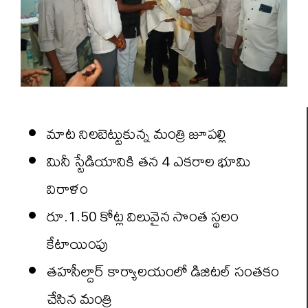
మాట నిలబెట్టుకున్న మంత్రి జూపల్లి
మినీ స్టేడియానికి త‌న‌ 4 ఎకరాల భూమి
విరాళం
రూ.1.50 కోట్ల విలువైన సొంత స్థలం
కేటాయింపు
తహసీల్దార్‌ కార్యాలయంలో డిజిటల్‌ సంతకం
చేసిన మంత్రి