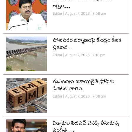
లక్ష్యం…
Editor
August 7, 2026
8:08 pm
పోలవరం నిర్మాణంపై కేంద్రం కీలక
ప్రకటన…
Editor
August 7, 2026
7:18 pm
ఈఎంఐలు బకాయిలైతే ఫోన్‌కు
డిజిటల్ తాళం.
Editor
August 7, 2026
7:08 pm
విడాకుల పిటిషన్ వెనక్కి తీసుకున్న
సంగీత….