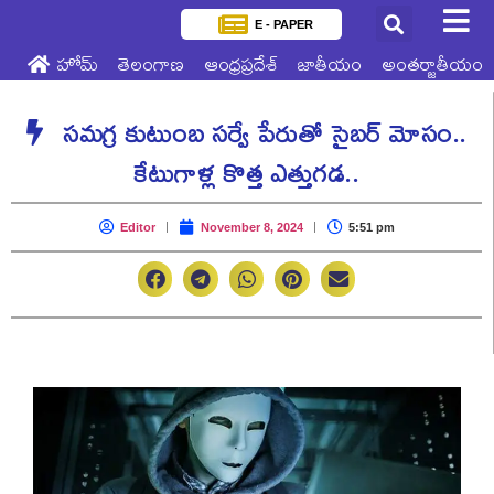
E - PAPER
హోమ్
తెలంగాణ
ఆంధ్రప్రదేశ్
జాతీయం
అంతర్జాతీయం
సమగ్ర కుటుంబ సర్వే పేరుతో సైబర్ మోసం..
కేటుగాళ్ల కొత్త ఎత్తుగడ..
Editor
November 8, 2024
5:51 pm