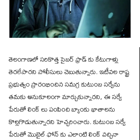
తెలంగాణలో సరికొత్త సైబర్ ఫ్రాడ్ కు కేటుగాళ్లు
తెరలేపారని పోలీసులు చెబుతున్నారు. ఇటీవల రాష్ట్ర
ప్రభుత్వం ప్రారంభించిన సమగ్ర కుటుంబ సర్వేను
తమకు అనుకూలంగా మార్చుకున్నారని, ఈ సర్వే
పేరుతో లింక్ లు పంపించి బ్యాంకు ఖాతాలను
కొల్లగొడుతున్నారని హెచ్చరించారు. కుటుంబ సర్వే
పేరుతో మొబైల్ ఫోన్ కు ఎలాంటి లింక్ వచ్చినా