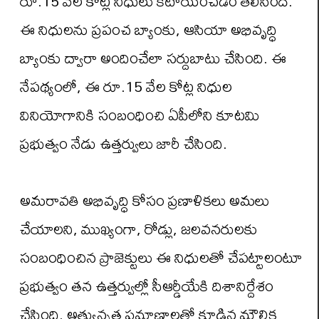
రూ.15 వేల కోట్ల నిధులు కేటాయించడం తెలిసిందే.
ఈ నిధులను ప్రపంచ బ్యాంకు, ఆసియా అభివృద్ధి
బ్యాంకు ద్వారా అందించేలా సర్దుబాటు చేసింది. ఈ
నేపథ్యంలో, ఈ రూ.15 వేల కోట్ల నిధుల
వినియోగానికి సంబంధించి ఏపీలోని కూటమి
ప్రభుత్వం నేడు ఉత్తర్వులు జారీ చేసింది.
అమరావతి అభివృద్ధి కోసం ప్రణాళికలు అమలు
చేయాలని, ముఖ్యంగా, రోడ్లు, జలవనరులకు
సంబంధించిన ప్రాజెక్టులు ఈ నిధులతో చేపట్టాలంటూ
ప్రభుత్వం తన ఉత్తర్వుల్లో సీఆర్డీయేకి దిశానిర్దేశం
చేసింది. అత్యున్నత ప్రమాణాలతో కూడిన మౌలిక