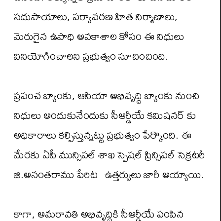
సదుపాయాలు, పర్యావరణ హిత నిర్మాణాలు,
మెరుగైన ఉపాధి అవకాశాల కోసం ఈ నిధులు
వినియోగించాలని ప్రభుత్వం సూచించింది.
ప్రపంచ బ్యాంకు, ఆసియా అభివృద్ధి బ్యాంకు నుంచి
నిధులు అందుకునేందుకు సీఆర్డీయే కమిషనర్ కు
అధికారాలు కల్పిస్తున్నట్టు ప్రభుత్వం పేర్కొంది. ఈ
మేరకు ఏపీ మున్సిపల్ శాఖ స్పెషల్ ప్రిన్సిపల్ సెక్రటరీ
జి.అనంతరాము పేరిట ఉత్తర్వులు జారీ అయ్యాయి.
కాగా, అమరావతి అభివృద్ధికి సీఆర్డీయే పంపిన