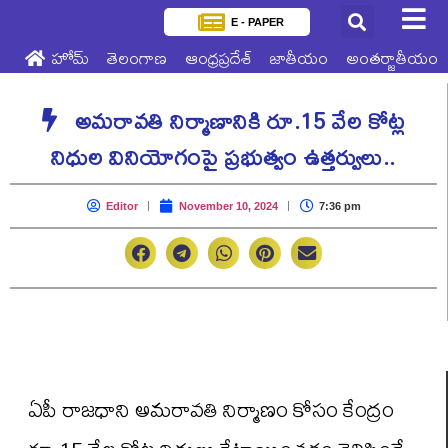
E - PAPER
హోమ్
తెలంగాణ
ఆంధ్రప్రదేశ్
జాతీయం
అంతర్జాతీయం
అమరావతి నిర్మాణానికి రూ.15 వేల కోట్ల
నిధుల వినియోగంపై ప్రభుత్వం ఉత్తర్వులు..
Editor
November 10, 2024
7:36 pm
ఏపీ రాజధాని అమరావతి నిర్మాణం కోసం కేంద్రం