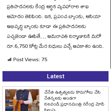
ప్రతిపాదనలకు కేంద్ర ఆర్థిక వ్యవహారాల శాఖ
ఆమోదం తెలిపింది. ఇక, ప్రపంచ బ్యాంకు, ఆసియా
అభివృద్ధి బ్యాంకు కూడా ఈ ప్రతిపాదనలకు
పచ్చజెండా ఊపితే… అమరావతి నిర్మాణానికి మరో
రూ.6,750 కోట్ల మేర నిధులు వచ్చే అవకాశం ఉంది.
Post Views:
75
Latest
చేనేత ఉత్పత్తులను కొనుగోలు చేసి
నేతన్నలకు అండగా
నిలవండి:ప్రధానమంత్రి నరేంద్ర మోదీ
పిలుపు