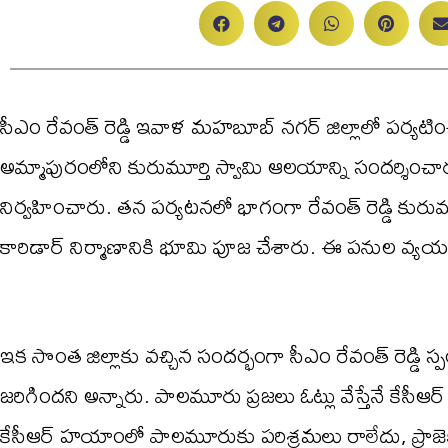
సీఎం రేవంత్ రెడ్డి ఇవాళ మహబూబ్ నగర్ జిల్లాలో పర్య
అమ్మాపురంలోని కురుమూర్తి స్వామి ఆలయాన్ని సందర్శించారు.
నిర్వహించారు. తన పర్యటనలో భాగంగా రేవంత్ రెడ్డి కురుమ
కారిడార్ నిర్మాణానికి భూమి పూజ చేశారు. ఈ పనుల వ్యయ
ఇక సొంత జిల్లాకు వచ్చిన సందర్భంగా సీఎం రేవంత్ రెడ్
జరిగిందని అన్నారు. పాలమూరు ప్రజలు ఓట్లు వేస్తేనే కేసీ
కేసీఆర్ హయాంలో పాలమూరుకు పరిశ్రమలు రాలేదు, ప్రాజెక్