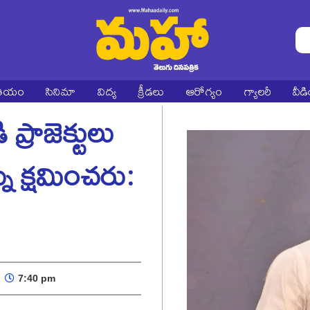
ాతీయం
సినిమా
విద్య
క్రీడలు
ఆరోగ్యం
గ్యాలరీ
వీడ
్రాజెక్టులు
ను క్షమించరు:
7:40 pm