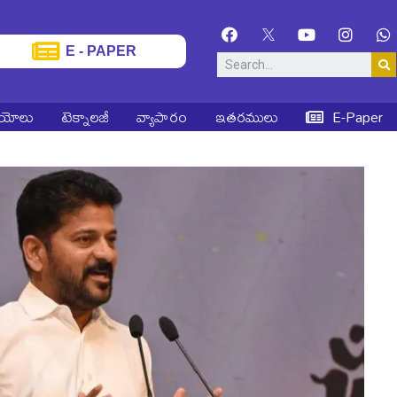
E - PAPER
ియోలు
టెక్నాలజీ
వ్యాపారం
ఇతరములు
E-Paper