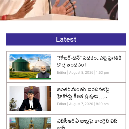
Latest
“గోబర్-ధన్” పథకం..పల్లె ప్రగతికి
కొత్త ఇంధనం!
Editor
August 8, 2026
1:53 pm
జంతర్‌మంతర్ నిరసనలపై
హైకోర్టు కీలక ప్రశ్నలు…..
Editor
August 7, 2026
8:10 pm
ఎఫ్‌సీఆర్‌ఏ బిల్లుపై కాంగ్రెస్ విప్
జారీ….