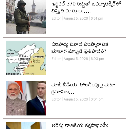
ఆర్టికల్ 370 రద్దుతో జమ్మూకశ్మీర్‌లో
విస్తృత మార్పులు….
Editor
August 5, 2026
6:51 pm
సరిహద్దు వివాద పరిష్కారానికి
భూభాగ మార్పిడి ప్రతిపాదన?
Editor
August 5, 2026
6:03 pm
మోదీ వీడియో తొలగింపుపై మెటా
క్షమాపణ….
Editor
August 5, 2026
6:01 pm
అరెస్టు రాజకీయ కక్షసాధింపే: