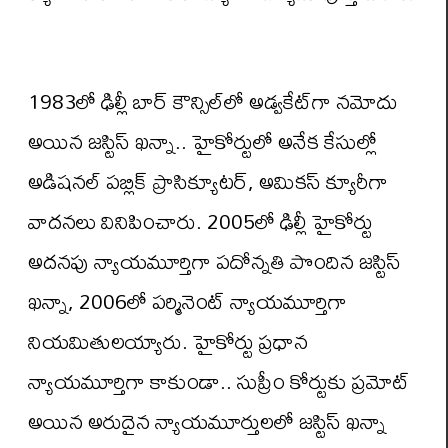
1983లో ఢిల్లీ బార్ కౌన్సిల్‌లో అడ్వకేట్‌గా నమోదు
అయిన జస్టిస్ ఖన్నా.. హైకోర్టులో అనేక కేసుల్లో
అడిషనల్ పబ్లిక్ ప్రాసిక్యూటర్‌, అమికస్ క్యూరీగా
వాదనలు వినిపించారు. 2005లో ఢిల్లీ హైకోర్టు
అదనపు న్యాయమూర్తిగా పదోన్నతి పొందిన జస్టిస్
ఖన్నా, 2006లో పర్మినెంట్ న్యాయమూర్తిగా
నియమితులయ్యారు. హైకోర్టు ప్రధాన
న్యాయమూర్తిగా కాకుండా.. సుప్రీం కోర్టుకు ప్రమోట్
అయిన అరుదైన న్యాయమూర్తులలో జస్టిస్ ఖన్నా