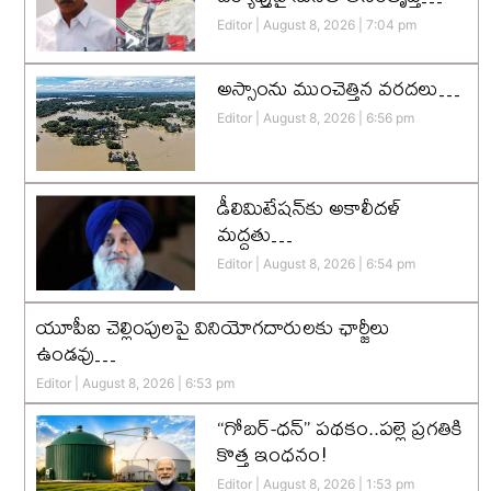
Editor
August 8, 2026
7:04 pm
అస్సాంను ముంచెత్తిన వరదలు…
Editor
August 8, 2026
6:56 pm
డీలిమిటేషన్‌కు అకాలీదళ్‌
మద్దతు…
Editor
August 8, 2026
6:54 pm
యూపీఐ చెల్లింపులపై వినియోగదారులకు ఛార్జీలు
ఉండవు…
Editor
August 8, 2026
6:53 pm
“గోబర్-ధన్” పథకం..పల్లె ప్రగతికి
కొత్త ఇంధనం!
Editor
August 8, 2026
1:53 pm