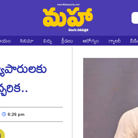
ాతీయం
సినిమా
విద్య
క్రీడలు
ఆరోగ్యం
గ్యాలరీ
వీడ
యాపారులకు
్చరిక..
6:26 pm