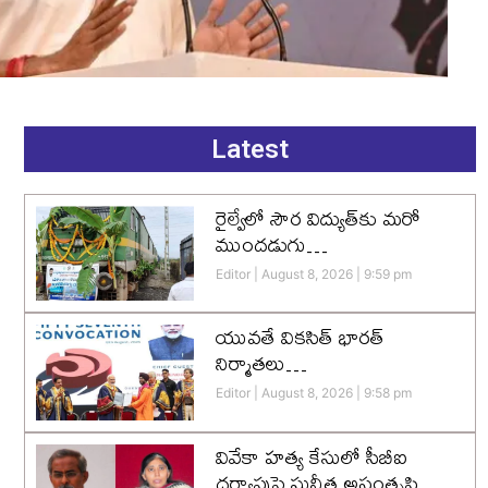
Latest
రైల్వేలో సౌర విద్యుత్‌కు మరో
ముందడుగు…
Editor
August 8, 2026
9:59 pm
యువతే వికసిత్‌ భారత్‌
నిర్మాతలు…
Editor
August 8, 2026
9:58 pm
వివేకా హత్య కేసులో సీబీఐ
దర్యాప్తుపై సునీత అసంతృప్తి…