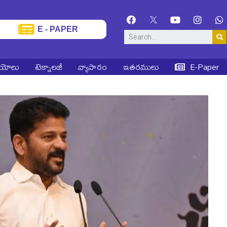
E - PAPER
ియోలు
టెక్నాలజీ
వ్యాపారం
ఇతరములు
E-Paper