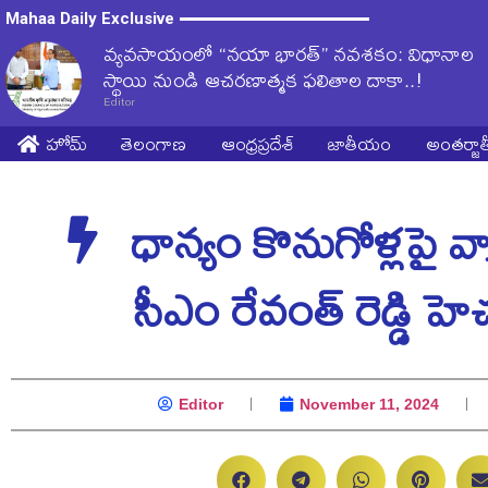
Mahaa Daily Exclusive
వ్యవసాయంలో “నయా భారత్” నవశకం: విధానాల
స్థాయి నుండి ఆచరణాత్మక ఫలితాల దాకా..!
Editor
హోమ్
తెలంగాణ
ఆంధ్రప్రదేశ్
జాతీయం
అంతర్జ
ధాన్యం కొనుగోళ్లపై వ్
సీఎం రేవంత్ రెడ్డి హెచ
Editor
November 11, 2024