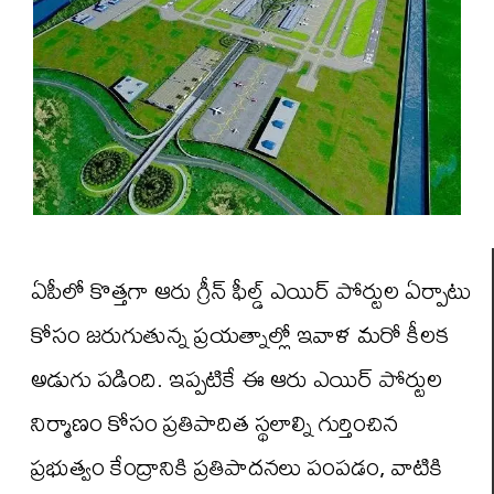
ఏపీలో కొత్తగా ఆరు గ్రీన్ ఫీల్డ్ ఎయిర్ పోర్టుల ఏర్పాటు
కోసం జరుగుతున్న ప్రయత్నాల్లో ఇవాళ మరో కీలక
అడుగు పడింది. ఇప్పటికే ఈ ఆరు ఎయిర్ పోర్టుల
నిర్మాణం కోసం ప్రతిపాదిత స్థలాల్ని గుర్తించిన
ప్రభుత్వం కేంద్రానికి ప్రతిపాదనలు పంపడం, వాటికి