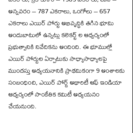
అన్నవరం – 787 ఎకరాలు, ఒంగోలు – 657
ఎకరాలు ఎయిర్ పోర్టు అభివృద్ధికి తగిన భూమి
అందుబాటులో ఉన్నట్లు కలెకర్ట్ ల ఆధ్వర్యంలో
ప్రభుత్వానికి నివేదికను అందింది. ఈ భూముల్లో
ఎయిర్ పోర్టుల ఏర్పాటుకు సాధ్యాసాధ్యాలపై
ముందస్తు అధ్యయనానికి ప్రాథమికంగా 9 అంశాలకు
సంబంధించి, ఎయిర్ పోర్ట్ అథారిటీ ఆఫ్ ఇండియా
ఆధ్వర్యంలో సాంకేతిక కమిటీ అధ్యయనం
చేయనుంది.