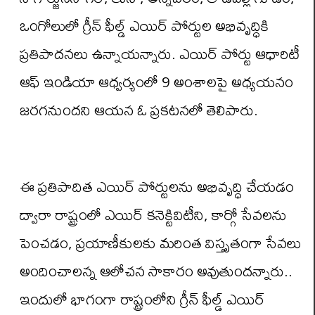
ఒంగోలులో గ్రీన్ ఫీల్డ్ ఎయిర్ పోర్టుల అభివృద్ధికి
ప్రతిపాదనలు ఉన్నాయన్నారు. ఎయిర్ పోర్టు ఆధారిటీ
ఆఫ్ ఇండియా ఆధ్వర్యంలో 9 అంశాలపై అధ్యయనం
జరగనుందని ఆయన ఓ ప్రకటనలో తెలిపారు.
ఈ ప్రతిపాదిత ఎయిర్ పోర్టులను అభివృద్ధి చేయడం
ద్వారా రాష్ట్రంలో ఎయిర్ కనెక్టివిటీని, కార్గో సేవలను
పెంచడం, ప్రయాణీకులకు మరింత విస్తృతంగా సేవలు
అందించాలన్న ఆలోచన సాకారం అవుతుందన్నారు..
ఇందులో భాగంగా రాష్ట్రంలోని గ్రీన్ ఫీల్డ్ ఎయిర్