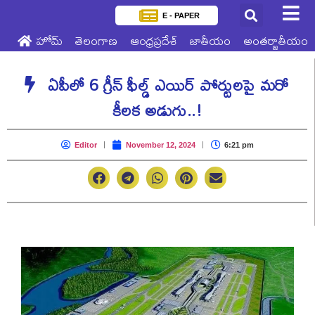
E - PAPER
హోమ్
తెలంగాణ
ఆంధ్రప్రదేశ్
జాతీయం
అంతర్జాతీయం
ఏపీలో 6 గ్రీన్ ఫీల్డ్ ఎయిర్ పోర్టులపై మరో
కీలక అడుగు..!
Editor
November 12, 2024
6:21 pm