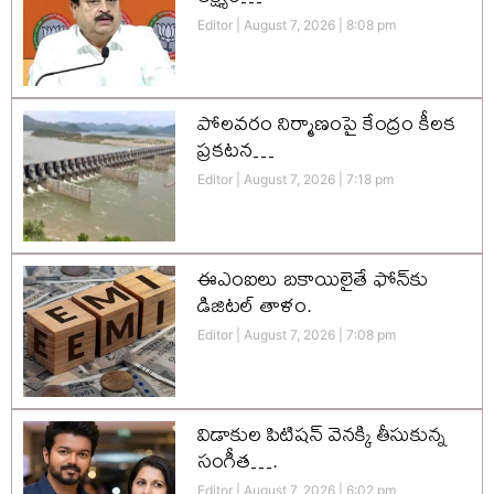
Editor
August 7, 2026
8:08 pm
పోలవరం నిర్మాణంపై కేంద్రం కీలక
ప్రకటన…
Editor
August 7, 2026
7:18 pm
ఈఎంఐలు బకాయిలైతే ఫోన్‌కు
డిజిటల్ తాళం.
Editor
August 7, 2026
7:08 pm
విడాకుల పిటిషన్ వెనక్కి తీసుకున్న
సంగీత….
Editor
August 7, 2026
6:02 pm