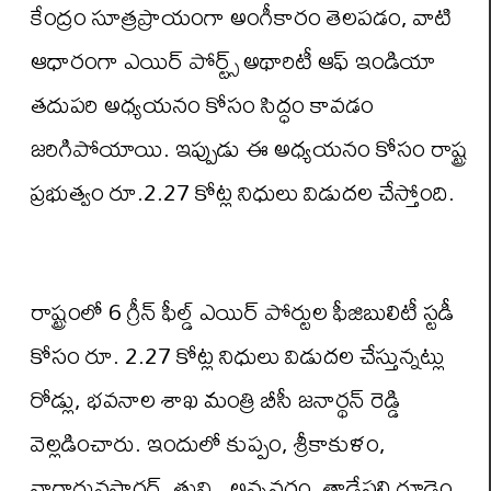
కేంద్రం సూత్రప్రాయంగా అంగీకారం తెలపడం, వాటి
ఆధారంగా ఎయిర్ పోర్ట్స్ అథారిటీ ఆఫ్ ఇండియా
తదుపరి అధ్యయనం కోసం సిద్ధం కావడం
జరిగిపోయాయి. ఇప్పుడు ఈ అధ్యయనం కోసం రాష్ట్ర
ప్రభుత్వం రూ.2.27 కోట్ల నిధులు విడుదల చేస్తోంది.
రాష్ట్రంలో 6 గ్రీన్ ఫీల్డ్ ఎయిర్ పోర్టుల ఫీజిబులిటీ స్టడీ
కోసం రూ. 2.27 కోట్ల నిధులు విడుదల చేస్తున్నట్లు
రోడ్లు, భవనాల శాఖ మంత్రి బీసీ జనార్థన్ రెడ్డి
వెల్లడించారు. ఇందులో కుప్పం, శ్రీకాకుళం,
నాగార్జునసాగర్, తుని , అన్నవరం, తాడేపల్లి గూడెం,