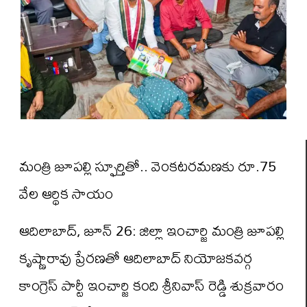
మంత్రి జూపల్లి స్ఫూర్తితో.. వెంకటరమణకు రూ.75
వేల ఆర్థిక సాయం
ఆదిలాబాద్, జూన్ 26: జిల్లా ఇంచార్జి మంత్రి జూపల్లి
కృష్ణారావు ప్రేరణతో ఆదిలాబాద్ నియోజకవర్గ
కాంగ్రెస్ పార్టీ ఇంచార్జి కంది శ్రీనివాస్ రెడ్డి శుక్రవారం