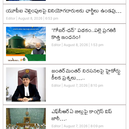
యూపీఐ చెల్లింపులపై వినియోగదారులకు ఛార్జీలు ఉండవు…
Editor
August 8, 2026
6:53 pm
“గోబర్-ధన్” పథకం..పల్లె ప్రగతికి
కొత్త ఇంధనం!
Editor
August 8, 2026
1:53 pm
జంతర్‌మంతర్ నిరసనలపై హైకోర్టు
కీలక ప్రశ్నలు…..
Editor
August 7, 2026
8:10 pm
ఎఫ్‌సీఆర్‌ఏ బిల్లుపై కాంగ్రెస్ విప్
జారీ….
Editor
August 7, 2026
8:09 pm