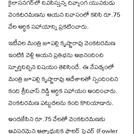
కైలాసనగర్‌లో నివసిస్తున్న దివ్యాంగ యువకుడు
వెంకటరమణను ఆయన నివాసంలో కలిసి రూ.75
వేల ఆర్థిక సహాయాన్ని ప్రకటించారు.
ఇటీవల మంత్రి జూపల్లి కృష్ణారావు వెంకటరమణ
ఇంటికి వెళ్లి ఆయన ప్రతిభను అభినందించి
స్ఫూర్తినిచ్చిన విషయం తెలిసిందే. ఈ నేపథ్యంలో
మంత్రి జూపల్లి కృష్ణారావు ఆదేశాలతో స్పందించిన
కంది శ్రీనివాస్ రెడ్డి ఆర్ధిక సహాయం అందించారు.
వెంకటరమణ పట్టుదలను కంది కొనియాడారు.
అందజేసిన రూ.75 వేలతో వెంకటరమణకు
అవసరమైన అత్యాధునిక ఫౌలర్ స్ట్రెచర్ (Fowler