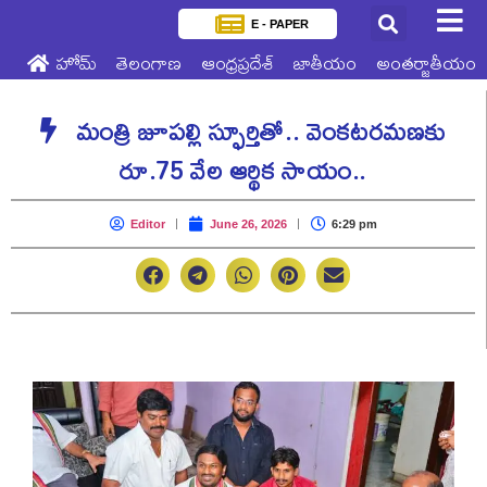
E - PAPER
హోమ్
తెలంగాణ
ఆంధ్రప్రదేశ్
జాతీయం
అంతర్జాతీయం
మంత్రి జూపల్లి స్ఫూర్తితో.. వెంకటరమణకు
రూ.75 వేల ఆర్థిక సాయం..
Editor
June 26, 2026
6:29 pm