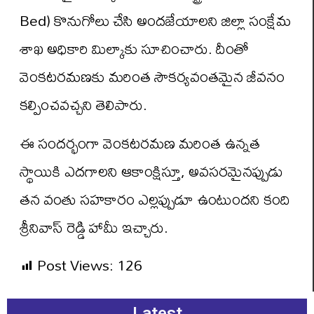
Bed) కొనుగోలు చేసి అందజేయాలని జిల్లా సంక్షేమ
శాఖ అధికారి మిల్కాకు సూచించారు. దీంతో
వెంకటరమణకు మరింత సౌకర్యవంతమైన జీవనం
కల్పించవచ్చని తెలిపారు.
ఈ సందర్భంగా వెంకటరమణ మరింత ఉన్నత
స్థాయికి ఎదగాలని ఆకాంక్షిస్తూ, అవసరమైనప్పుడు
తన వంతు సహకారం ఎల్లప్పుడూ ఉంటుందని కంది
శ్రీనివాస్ రెడ్డి హామీ ఇచ్చారు.
Post Views:
126
Latest