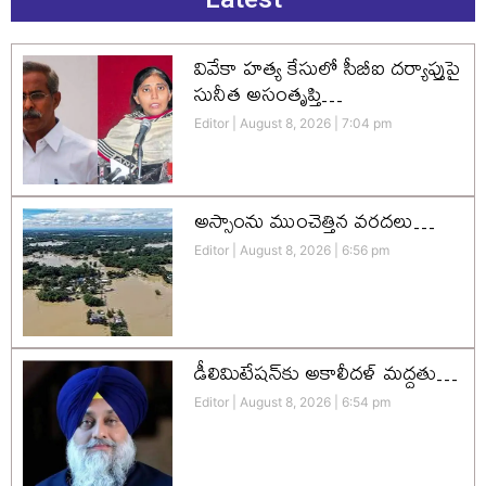
వివేకా హత్య కేసులో సీబీఐ దర్యాప్తుపై
సునీత అసంతృప్తి…
Editor
August 8, 2026
7:04 pm
అస్సాంను ముంచెత్తిన వరదలు…
Editor
August 8, 2026
6:56 pm
డీలిమిటేషన్‌కు అకాలీదళ్‌ మద్దతు…
Editor
August 8, 2026
6:54 pm