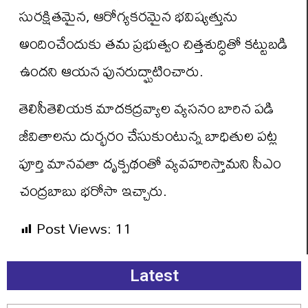
సురక్షితమైన, ఆరోగ్యకరమైన భవిష్యత్తును
అందించేందుకు తమ ప్రభుత్వం చిత్తశుద్ధితో కట్టుబడి
ఉందని ఆయన పునరుద్ఘాటించారు.
తెలిసీతెలియక మాదకద్రవ్యాల వ్యసనం బారిన పడి
జీవితాలను దుర్భరం చేసుకుంటున్న బాధితుల పట్ల
పూర్తి మానవతా దృక్పథంతో వ్యవహరిస్తామని సీఎం
చంద్రబాబు భరోసా ఇచ్చారు.
Post Views:
11
Latest