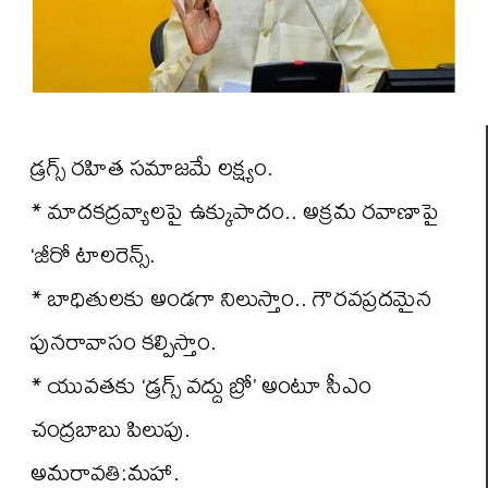
డ్రగ్స్ రహిత సమాజమే లక్ష్యం.
* మాదకద్రవ్యాలపై ఉక్కుపాదం.. అక్రమ రవాణాపై
‘జీరో టాలరెన్స్.
* బాధితులకు అండగా నిలుస్తాం.. గౌరవప్రదమైన
పునరావాసం కల్పిస్తాం.
* యువతకు ‘డ్రగ్స్‌ వద్దు బ్రో’ అంటూ సీఎం
చంద్రబాబు పిలుపు.
అమరావతి:మహా.