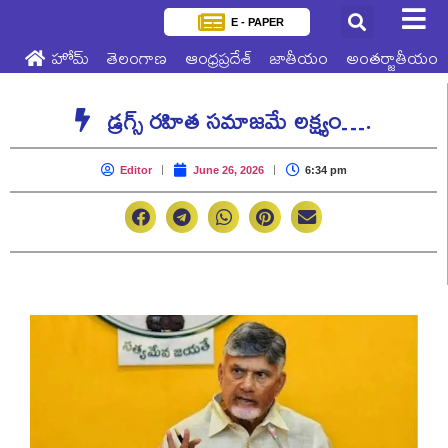
E - PAPER
హోమ్
తెలంగాణ
ఆంధ్రప్రదేశ్
జాతీయం
అంతర్జాతీయం
డ్రగ్స్ రహిత సమాజమే లక్ష్యం….
Editor
June 26, 2026
6:34 pm