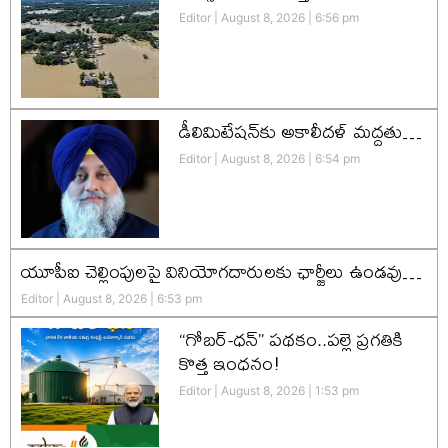
Editor
August 8, 2026
6:56 pm
డీలిమిటేషన్‌కు అకాలీదళ్‌ మద్దతు…
Editor
August 8, 2026
6:54 pm
యూపీఐ చెల్లింపులపై వినియోగదారులకు ఛార్జీలు ఉండవు…
Editor
August 8, 2026
6:53 pm
“గోబర్-ధన్” పథకం..పల్లె ప్రగతికి
కొత్త ఇంధనం!
Editor
August 8, 2026
1:53 pm