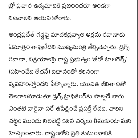
బ్రో ప్రచార ఉద్యమానికి ప్రజలందరూ అండగా
నిలవాలని ఆయన కోరారు.
ఆంధ్రప్రదేశ్ గడ్డపై మాదకద్రవ్యాల అక్రమ రవాణాకు
ఏమాత్రం తావులేదని ముఖ్యమంత్రి తేల్చిచెప్పారు. డ్రగ్స్
రవాణా, విక్రయాలపై రాష్ట్ర ప్రభుత్వం ‘జీరో టాలరెన్స్’
(సహించేది లేదనే) విధానంతో కఠినంగా
వ్యవహరిస్తోందని పేర్కొన్నారు. యువత జీవితాలతో
చెలగాటమాడుతూ డ్రగ్స్ ట్రాఫికింగ్‌కు పాల్పడే వారు
ఎంతటి వారైనా సరే ఉపేక్షించే ప్రసక్తే లేదని, వారిని
చట్టం ముందు నిలబెట్టి కఠిన చర్యలు తీసుకుంటామని
హెచ్చరించారు. రాష్ట్రంలోని ప్రతి కుటుంబానికి