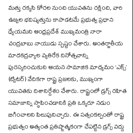
మత్తు రక్కసి కోరల నుంచి యువతను రక్షించి, వారి
ఉజ్వల భవిష్యత్తును కాపాడటమే ప్రభుత్వ ప్రధాన
ధ్యేయమని ఆంధ్రప్రదేశ్ ముఖ్యమంత్రి నారా
చంద్రబాబు నాయుడు స్పష్టం చేశారు. అంతర్జాతీయ
మాదకద్రవ్యాల వ్యతిరేక దినోత్సవాన్ని
పురస్కరించుకుని ఆయన సామాజిక మాధ్యమం ‘ఎక్స్‌’
(ట్విటర్‌) వేదికగా రాష్ట్ర ప్రజలకు, ముఖ్యంగా
యువతకు దిశానిర్దేశం చేశారు. రాష్ట్రంలో డ్రగ్స్ రహిత
సమాజాన్ని స్థాపించడానికి ప్రతి ఒక్కరూ నడుం
బిగించాలని పిలుపునిచ్చారు. ఈ సత్సంకల్పంతో రాష్ట్ర
ప్రభుత్వం అత్యంత ప్రతిష్టాత్మకంగా చేపట్టిన డ్రగ్స్ వద్దు