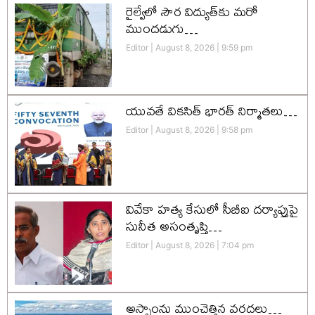
రైల్వేలో సౌర విద్యుత్‌కు మరో
ముందడుగు…
Editor
August 8, 2026
9:59 pm
యువతే వికసిత్‌ భారత్‌ నిర్మాతలు…
Editor
August 8, 2026
9:58 pm
వివేకా హత్య కేసులో సీబీఐ దర్యాప్తుపై
సునీత అసంతృప్తి…
Editor
August 8, 2026
7:04 pm
అస్సాంను ముంచెత్తిన వరదలు…