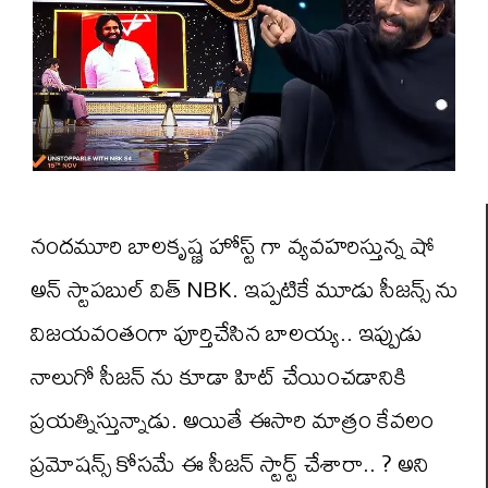
నందమూరి బాలకృష్ణ హోస్ట్ గా వ్యవహరిస్తున్న షో
అన్ స్టాపబుల్ విత్ NBK. ఇప్పటికే మూడు సీజన్స్ ను
విజయవంతంగా పూర్తిచేసిన బాలయ్య.. ఇప్పుడు
నాలుగో సీజన్ ను కూడా హిట్ చేయించడానికి
ప్రయత్నిస్తున్నాడు. అయితే ఈసారి మాత్రం కేవలం
ప్రమోషన్స్ కోసమే ఈ సీజన్ స్టార్ట్ చేశారా.. ? అని