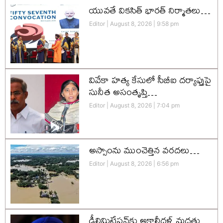
యువతే వికసిత్‌ భారత్‌ నిర్మాతలు…
Editor
August 8, 2026
9:58 pm
వివేకా హత్య కేసులో సీబీఐ దర్యాప్తుపై
సునీత అసంతృప్తి…
Editor
August 8, 2026
7:04 pm
అస్సాంను ముంచెత్తిన వరదలు…
Editor
August 8, 2026
6:56 pm
డీలిమిటేషన్‌కు అకాలీదళ్‌ మద్దతు…