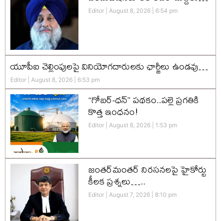
Editor
August 8, 2026
6:54 pm
యూపీఐ చెల్లింపులపై వినియోగదారులకు ఛార్జీలు ఉండవు…
Editor
August 8, 2026
6:53 pm
“గోబర్-ధన్” పథకం..పల్లె ప్రగతికి
కొత్త ఇంధనం!
Editor
August 8, 2026
1:53 pm
జంతర్‌మంతర్ నిరసనలపై హైకోర్టు
కీలక ప్రశ్నలు…..
Editor
August 7, 2026
8:10 pm