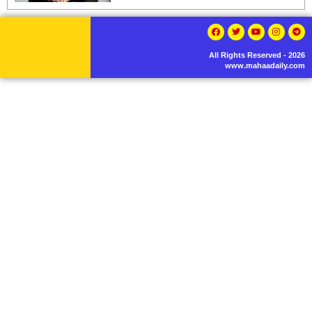
All Rights Reserved - 2026
www.mahaadaily.com